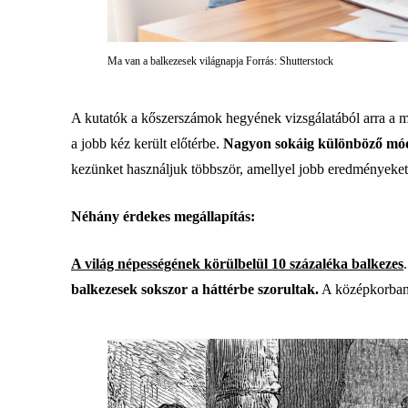
Ma van a balkezesek világnapja Forrás: Shutterstock
A kutatók a kőszerszámok hegyének vizsgálatából arra a meg
a jobb kéz került előtérbe.
Nagyon sokáig különböző módsz
kezünket használjuk többször, amellyel jobb eredményeket
Néhány érdekes megállapítás:
A világ népességének körülbelül 10 százaléka balkezes
balkezesek sokszor a háttérbe szorultak.
A középkorban a