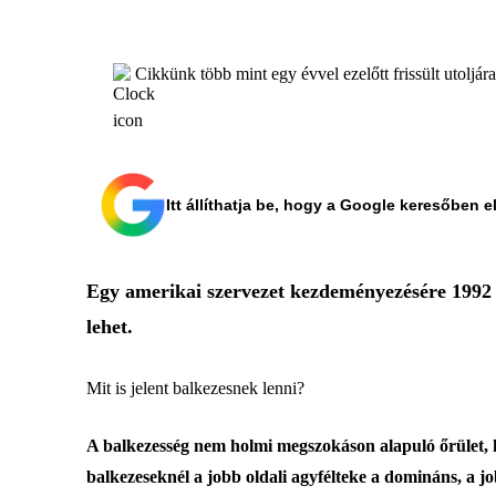
Cikkünk több mint egy évvel ezelőtt frissült utoljár
Itt állíthatja be, hogy a Google keresőben e
Egy amerikai szervezet kezdeményezésére 1992 ó
lehet.
Mit is jelent balkezesnek lenni?
A balkezesség nem holmi megszokáson alapuló őrület, h
balkezeseknél a jobb oldali agyfélteke a domináns, a jo