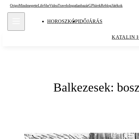
Origo
Mindmegette
Life
She
Videa
Travelo
Ingatlanbazár
GPhírek
Reblog
Játékok
HOROSZKÓP
IDŐJÁRÁS
KATALIN 
Balkezesek: bosz