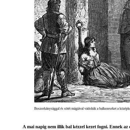
Boszorkánysággal és sötét mágiával vádolták a balkezeseket a közép
A mai napig nem illik bal kézzel kezet fogni. Ennek az 