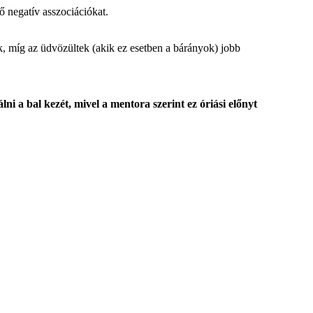
ő negatív asszociációkat.
k, míg az üdvözültek (akik ez esetben a bárányok) jobb
i a bal kezét, mivel a mentora szerint ez óriási előnyt