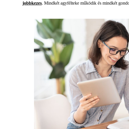
jobbkezes
. Mindkét agyfélteke működik és mindkét gondolk