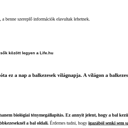
a, a benne szereplő információk elavultak lehetnek.
lsők között legyen a Life.hu
ta ez a nap a balkezesek világnapja. A világon a balkezes
anem biológiai ténymegállapítás. Ez annyit jelent, hogy a bal kez
bbkezeseknél a bal oldali.
Érdemes tudni, hogy
igazából senki sem s