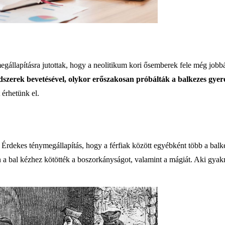
állapításra jutottak, hogy a neolitikum kori ősemberek fele még jobbár
erek bevetésével, olykor erőszakosan próbálták a balkezes gyere
 érhetünk el.
. Érdekes ténymegállapítás, hogy a férfiak között egyébként több a bal
 bal kézhez kötötték a boszorkányságot, valamint a mágiát. Aki gyakra