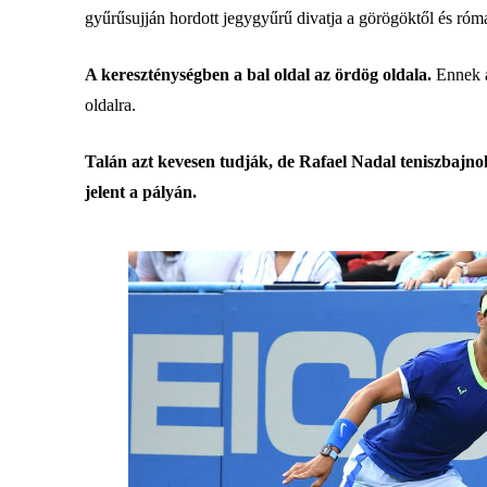
gyűrűsujján hordott jegygyűrű divatja a görögöktől és róma
A kereszténységben a bal oldal az ördög oldala.
Ennek a
oldalra.
Talán azt kevesen tudják, de Rafael Nadal teniszbajnok 
jelent a pályán.