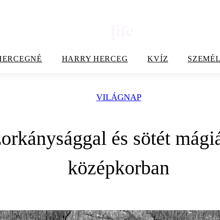
HERCEGNÉ
HARRY HERCEG
KVÍZ
SZEMÉL
VILÁGNAP
orkánysággal és sötét mágiá
középkorban