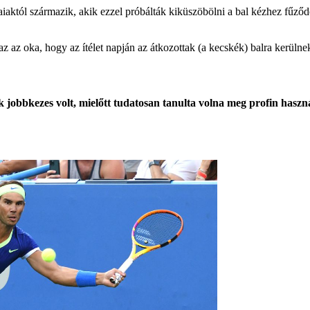
iaktól származik, akik ezzel próbálták kiküszöbölni a bal kézhez fűződ
z az oka, hogy az ítélet napján az átkozottak (a kecskék) balra kerülne
jobbkezes volt, mielőtt tudatosan tanulta volna meg profin használn