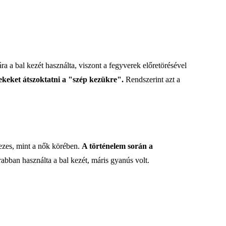
a a bal kezét használta, viszont a fegyverek előretörésével
keket átszoktatni a "szép kezükre".
Rendszerint azt a
kezes, mint a nők körében.
A történelem során a
bban használta a bal kezét, máris gyanús volt.