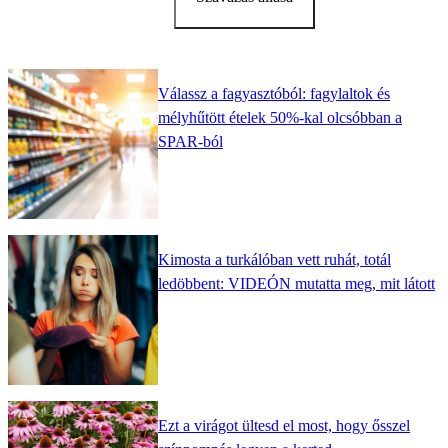
Válassz a fagyasztóból: fagylaltok és
mélyhűtött ételek 50%-kal olcsóbban a
SPAR-ból
Kimosta a turkálóban vett ruhát, totál
ledöbbent: VIDEÓN mutatta meg, mit látott
Ezt a virágot ültesd el most, hogy ősszel