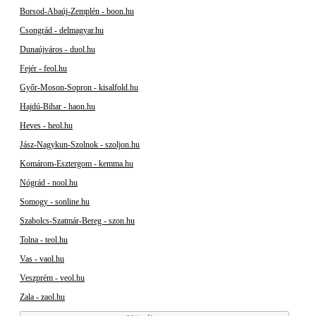
Borsod-Abaúj-Zemplén - boon.hu
Csongrád - delmagyar.hu
Dunaújváros - duol.hu
Fejér - feol.hu
Győr-Moson-Sopron - kisalfold.hu
Hajdú-Bihar - haon.hu
Heves - heol.hu
Jász-Nagykun-Szolnok - szoljon.hu
Komárom-Esztergom - kemma.hu
Nógrád - nool.hu
Somogy - sonline.hu
Szabolcs-Szatmár-Bereg - szon.hu
Tolna - teol.hu
Vas - vaol.hu
Veszprém - veol.hu
Zala - zaol.hu