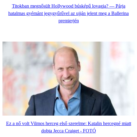
Titokban megnősült Hollywood búsképű lovagja? — Párja
hatalmas gyémánt jegygyűrűvel az ujján jelent meg a Ballerina
premierjén
Ez a nő volt Vilmos herceg első szerelme: Katalin hercegné miatt
dobta Jecca Craiget - FOTÓ