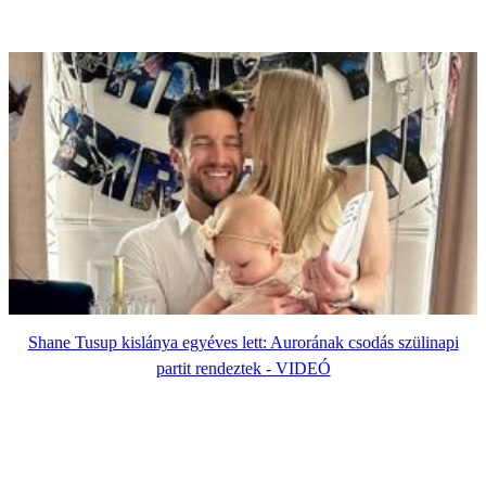
Shane Tusup kislánya egyéves lett: Aurorának csodás szülinapi
partit rendeztek - VIDEÓ