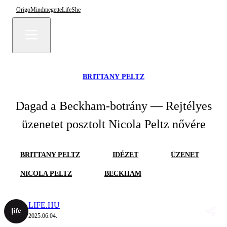
Origo
Mindmegette
Life
She
BRITTANY PELTZ
Dagad a Beckham-botrány — Rejtélyes
üzenetet posztolt Nicola Peltz nővére
BRITTANY PELTZ
IDÉZET
ÜZENET
NICOLA PELTZ
BECKHAM
LIFE.HU
2025.06.04.