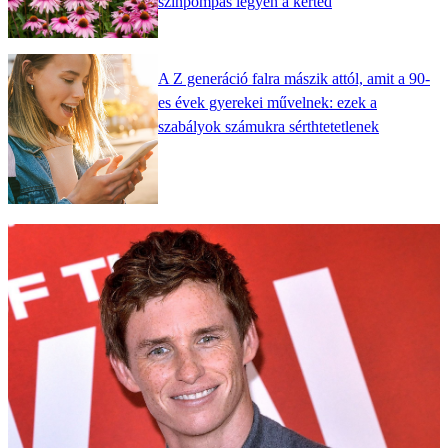
színpompás legyen a kerted
A Z generáció falra mászik attól, amit a 90-
es évek gyerekei művelnek: ezek a
szabályok számukra sérthtetetlenek