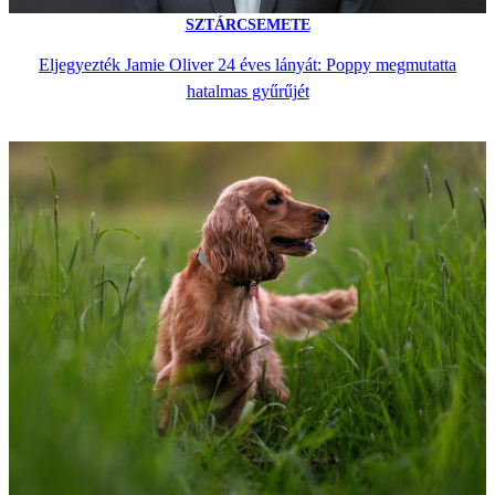
SZTÁRCSEMETE
Eljegyezték Jamie Oliver 24 éves lányát: Poppy megmutatta
hatalmas gyűrűjét