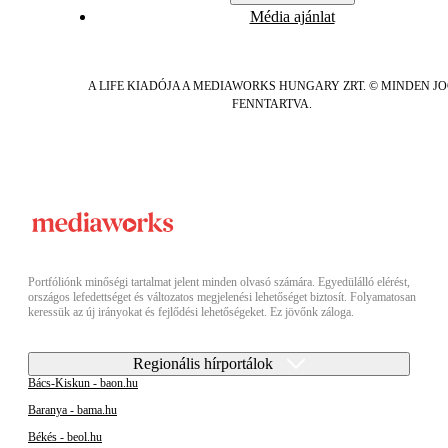
Média ajánlat
A LIFE KIADÓJA A MEDIAWORKS HUNGARY ZRT. © MINDEN J
FENNTARTVA.
Portfóliónk minőségi tartalmat jelent minden olvasó számára. Egyedülálló elérést,
országos lefedettséget és változatos megjelenési lehetőséget biztosít. Folyamatosan
keressük az új irányokat és fejlődési lehetőségeket. Ez jövőnk záloga.
Regionális hírportálok
Bács-Kiskun - baon.hu
Baranya - bama.hu
Békés - beol.hu