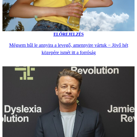
ELŐREJELZÉS
Mégsem hűl le annyira a levegő, amennyire vártuk − Jövő hét
közepére ismét itt a forróság