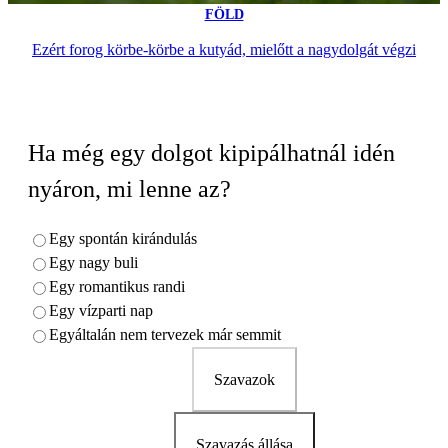
FÖLD
Ezért forog körbe-körbe a kutyád, mielőtt a nagydolgát végzi
Ha még egy dolgot kipipálhatnál idén
nyáron, mi lenne az?
Egy spontán kirándulás
Egy nagy buli
Egy romantikus randi
Egy vízparti nap
Egyáltalán nem tervezek már semmit
Szavazok
Szavazás állása