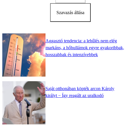
Szavazás állása
Aggasztó tendencia: a lehűlés nem elég
markáns, a hőhullámok egyre gyakoribbak,
hosszabbak és intenzívebbek
Saját otthonában köpték arcon Károly
királyt − Így reagált az uralkodó