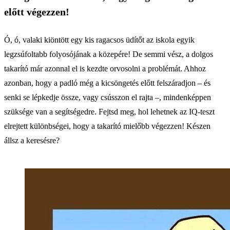
előtt végezzen!
Ó, ó, valaki kiöntött egy kis ragacsos üdítőt az iskola egyik
legzsúfoltabb folyosójának a közepére! De semmi vész, a dolgos
takarító már azonnal el is kezdte orvosolni a problémát. Ahhoz
azonban, hogy a padló még a kicsöngetés előtt felszáradjon – és
senki se lépkedje össze, vagy csússzon el rajta –, mindenképpen
szüksége van a segítségedre. Fejtsd meg, hol lehetnek az IQ-teszt
elrejtett különbségei, hogy a takarító mielőbb végezzen! Készen
állsz a keresésre?