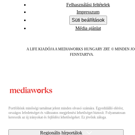
Felhasználási feltételek
Impresszum
Süti beállítások
Média ajánlat
A LIFE KIADÓJA A MEDIAWORKS HUNGARY ZRT. © MINDEN J
FENNTARTVA.
Portfóliónk minőségi tartalmat jelent minden olvasó számára. Egyedülálló elérést,
országos lefedettséget és változatos megjelenési lehetőséget biztosít. Folyamatosan
keressük az új irányokat és fejlődési lehetőségeket. Ez jövőnk záloga.
Regionális hírportálok