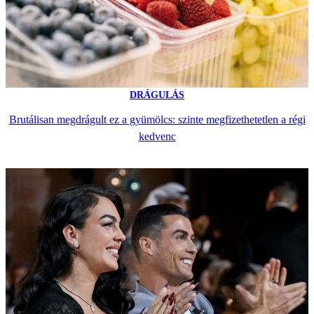
DRÁGULÁS
Brutálisan megdrágult ez a gyümölcs: szinte megfizethetetlen a régi
kedvenc