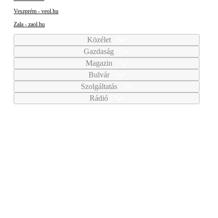
Veszprém - veol.hu
Zala - zaol.hu
Közélet
Gazdaság
Magazin
Bulvár
Szolgáltatás
Rádió