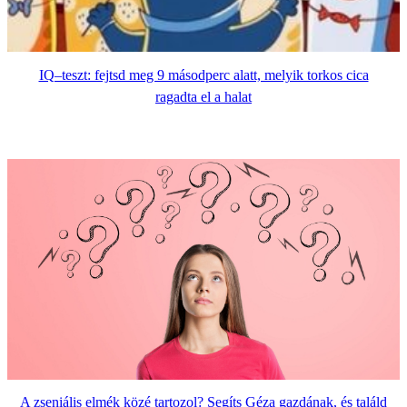
IQ–teszt: fejtsd meg 9 másodperc alatt, melyik torkos cica
ragadta el a halat
A zseniális elmék közé tartozol? Segíts Géza gazdának, és találd