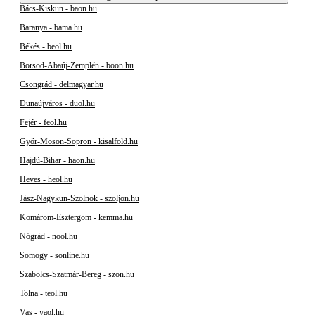
Bács-Kiskun - baon.hu
Baranya - bama.hu
Békés - beol.hu
Borsod-Abaúj-Zemplén - boon.hu
Csongrád - delmagyar.hu
Dunaújváros - duol.hu
Fejér - feol.hu
Győr-Moson-Sopron - kisalfold.hu
Hajdú-Bihar - haon.hu
Heves - heol.hu
Jász-Nagykun-Szolnok - szoljon.hu
Komárom-Esztergom - kemma.hu
Nógrád - nool.hu
Somogy - sonline.hu
Szabolcs-Szatmár-Bereg - szon.hu
Tolna - teol.hu
Vas - vaol.hu