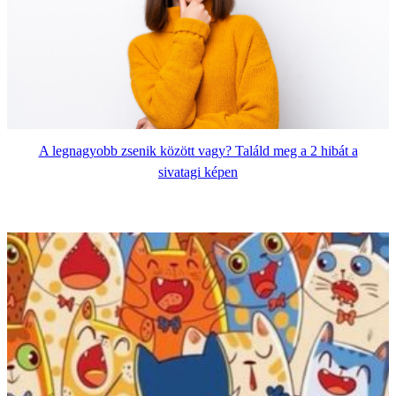
A legnagyobb zsenik között vagy? Találd meg a 2 hibát a
sivatagi képen