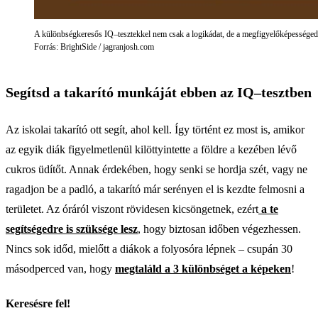
A különbségkeresős IQ–tesztekkel nem csak a logikádat, de a megfigyelőképességedet
Forrás: BrightSide / jagranjosh.com
Segítsd a takarító munkáját ebben az IQ–tesztben
Az iskolai takarító ott segít, ahol kell. Így történt ez most is, amikor
az egyik diák figyelmetlenül kilöttyintette a földre a kezében lévő
cukros üdítőt. Annak érdekében, hogy senki se hordja szét, vagy ne
ragadjon be a padló, a takarító már serényen el is kezdte felmosni a
területet. Az óráról viszont rövidesen kicsöngetnek, ezért
a te
segítségedre is szüksége lesz
, hogy biztosan időben végezhessen.
Nincs sok időd, mielőtt a diákok a folyosóra lépnek – csupán 30
másodperced van, hogy
megtaláld a 3 különbséget a képeken
!
Keresésre fel!