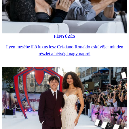
FÉNYŰZÉS
Ilyen mesébe illő luxus lesz Cristiano Ronaldo esküvője: minden
részlet a hétvégi nagy napról