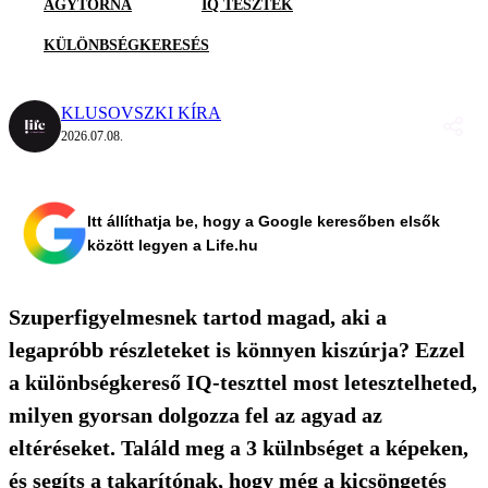
AGYTORNA
IQ TESZTEK
KÜLÖNBSÉGKERESÉS
KLUSOVSZKI KÍRA
2026.07.08.
Itt állíthatja be, hogy a Google keresőben elsők
között legyen a Life.hu
Szuperfigyelmesnek tartod magad, aki a
legapróbb részleteket is könnyen kiszúrja? Ezzel
a különbségkereső IQ-teszttel most letesztelheted,
milyen gyorsan dolgozza fel az agyad az
eltéréseket. Találd meg a 3 külnbséget a képeken,
és segíts a takarítónak, hogy még a kicsöngetés