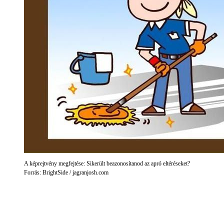
A képrejtvény megfejtése: Sikerült beazonosítanod az apró eltéréseket?
Forrás: BrightSide / jagranjosh.com