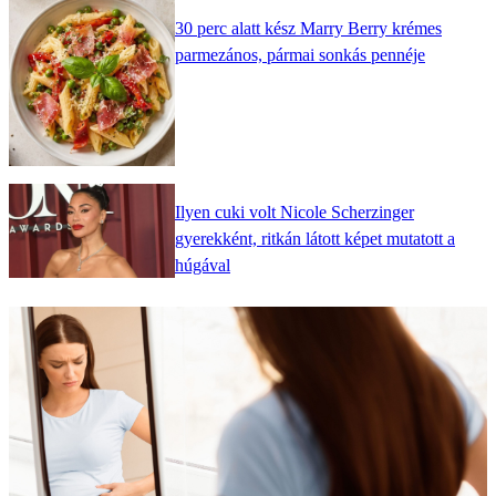
30 perc alatt kész Marry Berry krémes
parmezános, pármai sonkás pennéje
Ilyen cuki volt Nicole Scherzinger
gyerekként, ritkán látott képet mutatott a
húgával