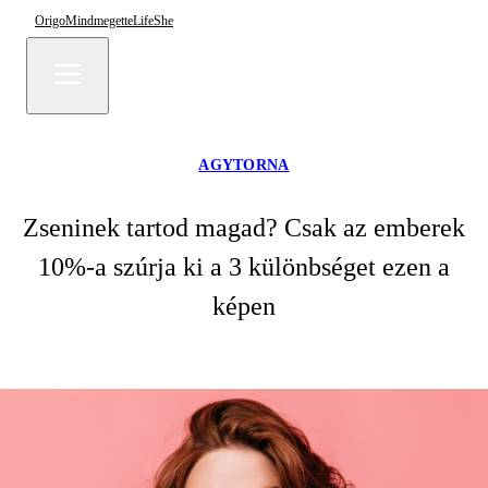
Origo
Mindmegette
Life
She
AGYTORNA
Zseninek tartod magad? Csak az emberek
10%-a szúrja ki a 3 különbséget ezen a
képen