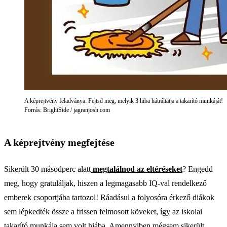
A képrejtvény feladványa: Fejtsd meg, melyik 3 hiba hátráltatja a takarító munkáját!
Forrás: BrightSide / jagranjosh.com
A képrejtvény megfejtése
Sikerült 30 másodperc alatt
megtalálnod az eltéréseket
? Engedd
meg, hogy gratuláljak, hiszen a legmagasabb IQ-val rendelkező
emberek csoportjába tartozol! Ráadásul a folyosóra érkező diákok
sem lépkedték össze a frissen felmosott köveket, így az iskolai
takarító munkája sem volt hiába. Amennyiben mégsem sikerült