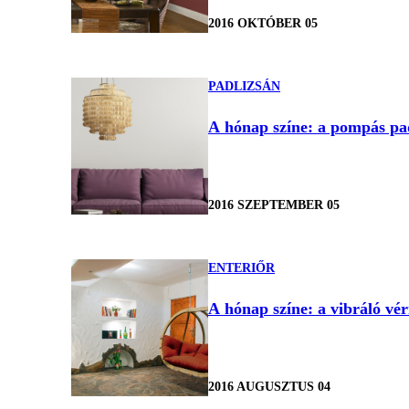
2016 OKTÓBER 05
PADLIZSÁN
A hónap színe: a pompás pad
2016 SZEPTEMBER 05
ENTERIŐR
A hónap színe: a vibráló vé
2016 AUGUSZTUS 04