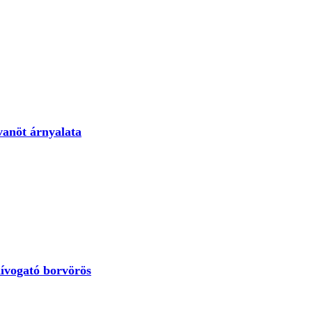
vanöt árnyalata
hívogató borvörös