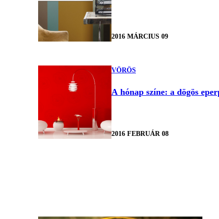
2016 MÁRCIUS 09
VÖRÖS
A hónap színe: a dögös eper
2016 FEBRUÁR 08