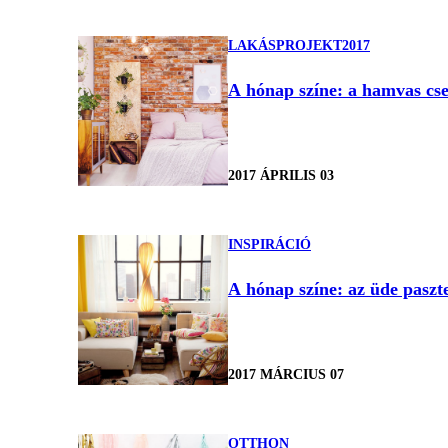
LAKÁSPROJEKT2017
A hónap színe: a hamvas cs
2017 ÁPRILIS 03
INSPIRÁCIÓ
A hónap színe: az üde paszte
2017 MÁRCIUS 07
OTTHON