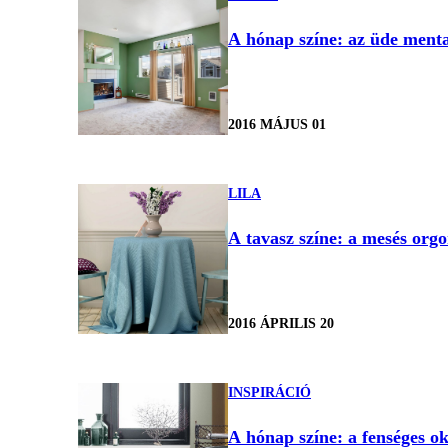
A hónap színe: az üde ment
2016 MÁJUS 01
LILA
A tavasz színe: a mesés orgo
2016 ÁPRILIS 20
INSPIRÁCIÓ
A hónap színe: a fenséges o