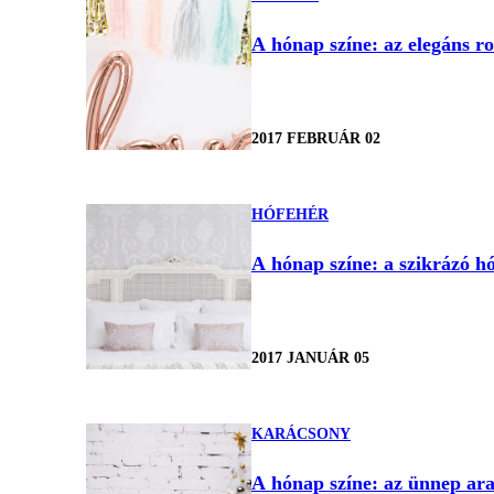
A hónap színe: az elegáns r
2017 FEBRUÁR 02
HÓFEHÉR
A hónap színe: a szikrázó h
2017 JANUÁR 05
KARÁCSONY
A hónap színe: az ünnep ara