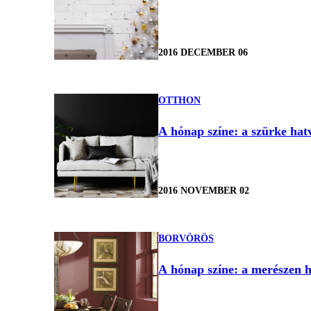
2016 DECEMBER 06
OTTHON
A hónap színe: a szürke hat
2016 NOVEMBER 02
BORVÖRÖS
A hónap színe: a merészen 