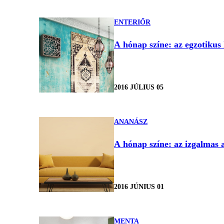
ENTERIŐR
A hónap színe: az egzotikus
2016 JÚLIUS 05
ANANÁSZ
A hónap színe: az izgalmas
2016 JÚNIUS 01
MENTA