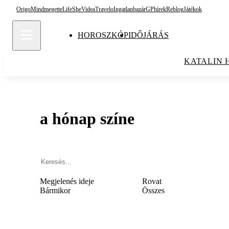
Origo
Mindmegette
Life
She
Videa
Travelo
Ingatlanbazár
GPhírek
Reblog
Játékok
HOROSZKÓP
IDŐJÁRÁS
KATALIN 
a hónap színe
Megjelenés ideje
Rovat
Bármikor
Összes