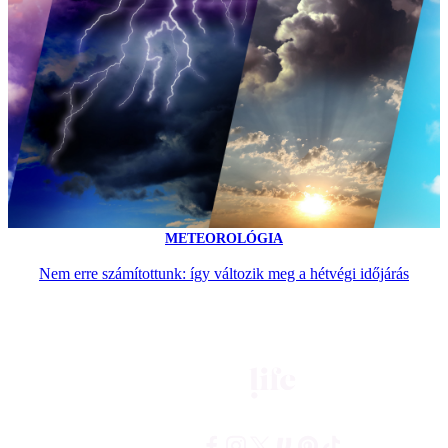
METEOROLÓGIA
Nem erre számítottunk: így változik meg a hétvégi időjárás