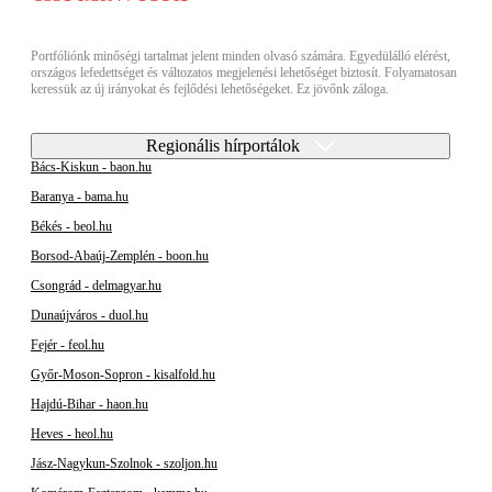
Portfóliónk minőségi tartalmat jelent minden olvasó számára. Egyedülálló elérést,
országos lefedettséget és változatos megjelenési lehetőséget biztosít. Folyamatosan
keressük az új irányokat és fejlődési lehetőségeket. Ez jövőnk záloga.
Regionális hírportálok
Bács-Kiskun - baon.hu
Baranya - bama.hu
Békés - beol.hu
Borsod-Abaúj-Zemplén - boon.hu
Csongrád - delmagyar.hu
Dunaújváros - duol.hu
Fejér - feol.hu
Győr-Moson-Sopron - kisalfold.hu
Hajdú-Bihar - haon.hu
Heves - heol.hu
Jász-Nagykun-Szolnok - szoljon.hu