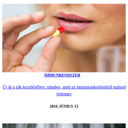
IMMUNRENDSZER
Új út a rák kezelésében: minden, amit az immunonkológiáról tudnod
érdemes
2016 JÚNIUS 15