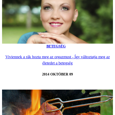
BETEGSÉG
Viviennek a rák hozta meg az orgazmust - Így változtatja meg az
életedet a betegség
2014 OKTÓBER 09