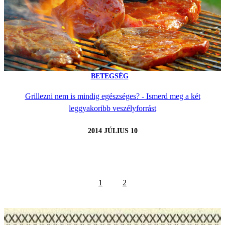
BETEGSÉG
Grillezni nem is mindig egészséges? - Ismerd meg a két
leggyakoribb veszélyforrást
2014 JÚLIUS 10
1
2