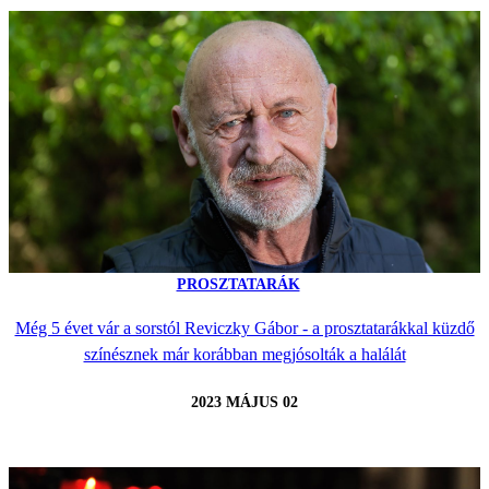
PROSZTATARÁK
Még 5 évet vár a sorstól Reviczky Gábor - a prosztatarákkal küzdő
színésznek már korábban megjósolták a halálát
2023 MÁJUS 02