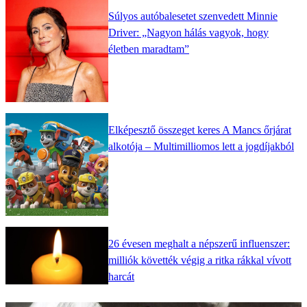
Súlyos autóbalesetet szenvedett Minnie
Driver: „Nagyon hálás vagyok, hogy
életben maradtam”
Elképesztő összeget keres A Mancs őrjárat
alkotója – Multimilliomos lett a jogdíjakból
26 évesen meghalt a népszerű influenszer:
milliók követték végig a ritka rákkal vívott
harcát