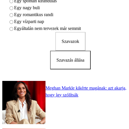
Egy spontán kirándulás
Egy nagy buli
Egy romantikus randi
Egy vízparti nap
Egyáltalán nem tervezek már semmit
Szavazok
Szavazás állása
Meghan Markle kikérte magának: azt akarja,
hogy így szólítsák