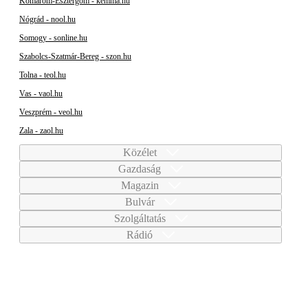
Komárom-Esztergom - kemma.hu
Nógrád - nool.hu
Somogy - sonline.hu
Szabolcs-Szatmár-Bereg - szon.hu
Tolna - teol.hu
Vas - vaol.hu
Veszprém - veol.hu
Zala - zaol.hu
Közélet
Gazdaság
Magazin
Bulvár
Szolgáltatás
Rádió