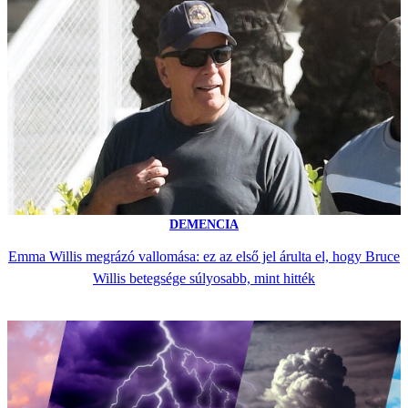
DEMENCIA
Emma Willis megrázó vallomása: ez az első jel árulta el, hogy Bruce
Willis betegsége súlyosabb, mint hitték