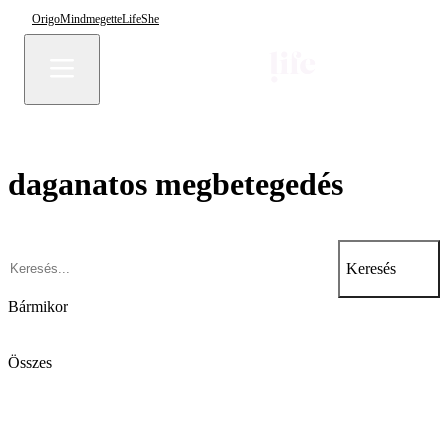
Origo
Mindmegette
Life
She
daganatos megbetegedés
Keresés
Bármikor
Összes