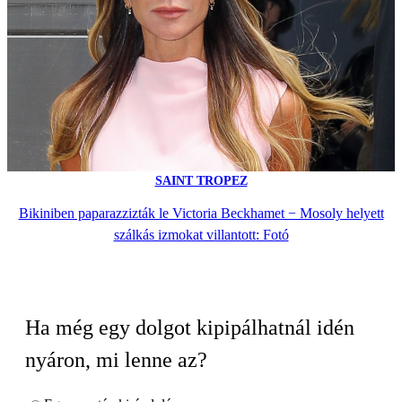
SAINT TROPEZ
Bikiniben paparazzizták le Victoria Beckhamet − Mosoly helyett
szálkás izmokat villantott: Fotó
Ha még egy dolgot kipipálhatnál idén
nyáron, mi lenne az?