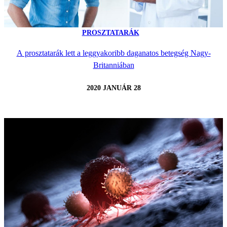
PROSZTATARÁK
A prosztatarák lett a leggyakoribb daganatos betegség Nagy-
Britanniában
2020 JANUÁR 28