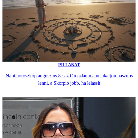
PILLANAT
Napi horoszkóp augusztus 8.: az Oroszlán ma ne akarjon hasznos
lenni, a Skorpió jobb, ha lelassít