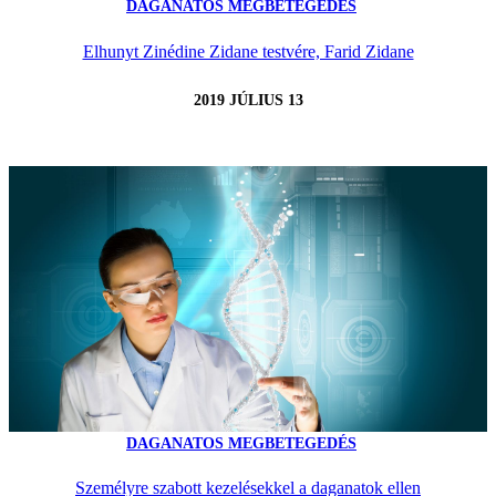
DAGANATOS MEGBETEGEDÉS
Elhunyt Zinédine Zidane testvére, Farid Zidane
2019 JÚLIUS 13
DAGANATOS MEGBETEGEDÉS
Személyre szabott kezelésekkel a daganatok ellen