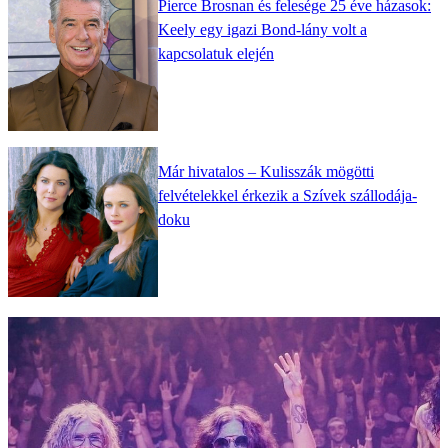
Pierce Brosnan és felesége 25 éve házasok:
Keely egy igazi Bond-lány volt a
kapcsolatuk elején
Már hivatalos – Kulisszák mögötti
felvételekkel érkezik a Szívek szállodája-
doku