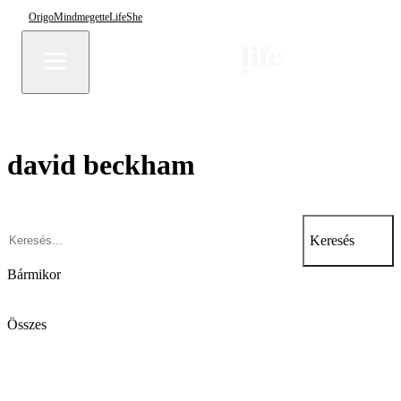
Origo
Mindmegette
Life
She
david beckham
Keresés
Bármikor
Összes