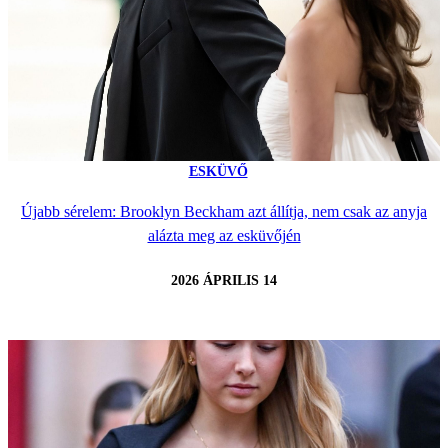
ESKÜVŐ
Újabb sérelem: Brooklyn Beckham azt állítja, nem csak az anyja
alázta meg az esküvőjén
2026 ÁPRILIS 14