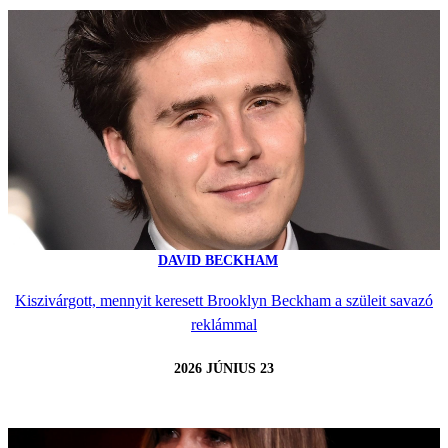
DAVID BECKHAM
Kiszivárgott, mennyit keresett Brooklyn Beckham a szüleit savazó
reklámmal
2026 JÚNIUS 23