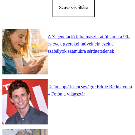
Szavazás állása
A Z generáció falra mászik attól, amit a 90-
es évek gyerekei művelnek: ezek a
szabályok számukra sérthtetetlenek
Tatán kapták lencsevégre Eddie Redmayne-t
– Fotón a világsztár