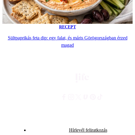
RECEPT
Sültpaprikás feta dip: egy falat, és máris Görögországban érzed
magad
Hírlevél feliratkozás