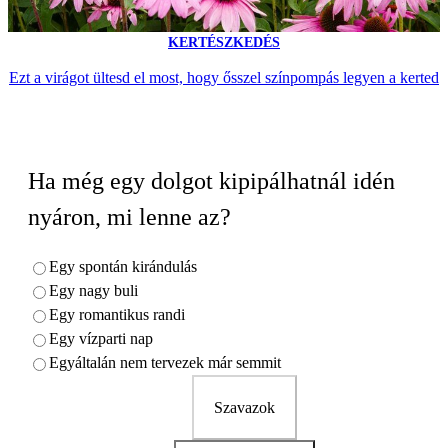
KERTÉSZKEDÉS
Ezt a virágot ültesd el most, hogy ősszel színpompás legyen a kerted
Ha még egy dolgot kipipálhatnál idén
nyáron, mi lenne az?
Egy spontán kirándulás
Egy nagy buli
Egy romantikus randi
Egy vízparti nap
Egyáltalán nem tervezek már semmit
Szavazok