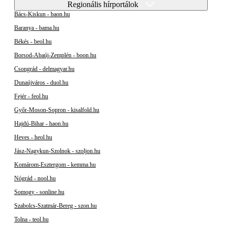
Regionális hírportálok
Bács-Kiskun - baon.hu
Baranya - bama.hu
Békés - beol.hu
Borsod-Abaúj-Zemplén - boon.hu
Csongrád - delmagyar.hu
Dunaújváros - duol.hu
Fejér - feol.hu
Győr-Moson-Sopron - kisalfold.hu
Hajdú-Bihar - haon.hu
Heves - heol.hu
Jász-Nagykun-Szolnok - szoljon.hu
Komárom-Esztergom - kemma.hu
Nógrád - nool.hu
Somogy - sonline.hu
Szabolcs-Szatmár-Bereg - szon.hu
Tolna - teol.hu