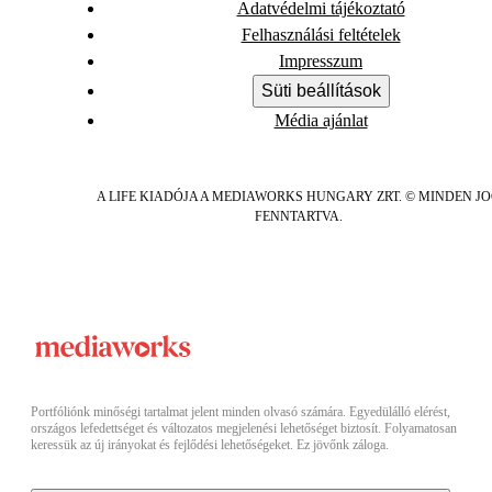
Adatvédelmi tájékoztató
Felhasználási feltételek
Impresszum
Süti beállítások
Média ajánlat
A LIFE KIADÓJA A MEDIAWORKS HUNGARY ZRT. © MINDEN J
FENNTARTVA.
Portfóliónk minőségi tartalmat jelent minden olvasó számára. Egyedülálló elérést,
országos lefedettséget és változatos megjelenési lehetőséget biztosít. Folyamatosan
keressük az új irányokat és fejlődési lehetőségeket. Ez jövőnk záloga.