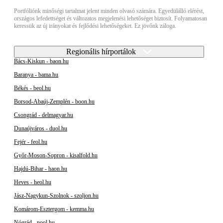
Portfóliónk minőségi tartalmat jelent minden olvasó számára. Egyedülálló elérést,
országos lefedettséget és változatos megjelenési lehetőséget biztosít. Folyamatosan
keressük az új irányokat és fejlődési lehetőségeket. Ez jövőnk záloga.
Regionális hírportálok
Bács-Kiskun - baon.hu
Baranya - bama.hu
Békés - beol.hu
Borsod-Abaúj-Zemplén - boon.hu
Csongrád - delmagyar.hu
Dunaújváros - duol.hu
Fejér - feol.hu
Győr-Moson-Sopron - kisalfold.hu
Hajdú-Bihar - haon.hu
Heves - heol.hu
Jász-Nagykun-Szolnok - szoljon.hu
Komárom-Esztergom - kemma.hu
Nógrád - nool.hu