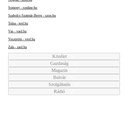
Somogy - sonline.hu
Szabolcs-Szatmár-Bereg - szon.hu
Tolna - teol.hu
Vas - vaol.hu
Veszprém - veol.hu
Zala - zaol.hu
Közélet
Gazdaság
Magazin
Bulvár
Szolgáltatás
Rádió