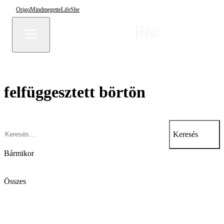
Origo
Mindmegette
Life
She
felfüggesztett börtön
Keresés
Bármikor
Összes