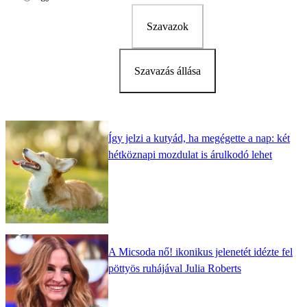
Szavazok
Szavazás állása
Így jelzi a kutyád, ha megégette a nap: két
hétköznapi mozdulat is árulkodó lehet
A Micsoda nő! ikonikus jelenetét idézte fel
pöttyös ruhájával Julia Roberts