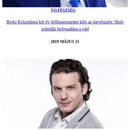
ÜGYÉSZSÉG
Berki Krisztiánra két év felfüggesztettet kért az ügyészség: fiktív
számlák befogadása a vád
2019 MÁJUS 21