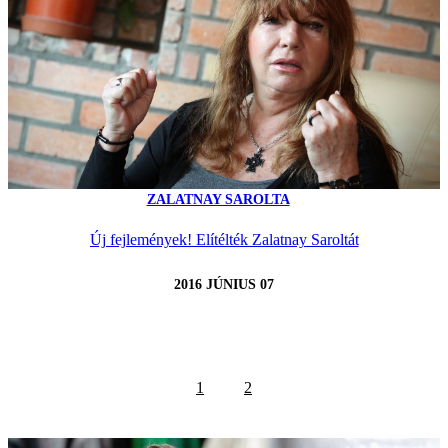
ZALATNAY SAROLTA
Új fejlemények! Elítélték Zalatnay Saroltát
2016 JÚNIUS 07
1
2