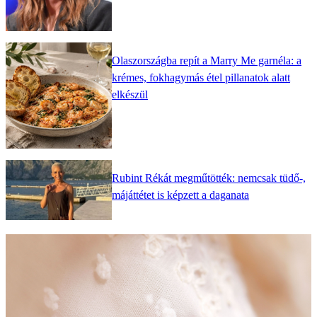
Olaszországba repít a Marry Me garnéla: a
krémes, fokhagymás étel pillanatok alatt
elkészül
Rubint Rékát megműtötték: nemcsak tüdő-,
májáttétet is képzett a daganata