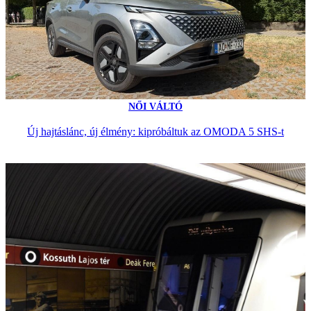
NŐI VÁLTÓ
Új hajtáslánc, új élmény: kipróbáltuk az OMODA 5 SHS-t