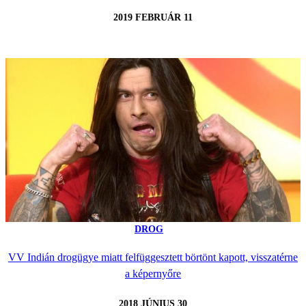
2019 FEBRUÁR 11
DROG
VV Indián drogügye miatt felfüggesztett börtönt kapott, visszatérne
a képernyőre
2018 JÚNIUS 30