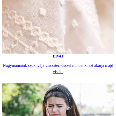
DIVAT
Nagymamáink szoknyája visszatér: ősszel mindenki ezt akarja majd
viselni