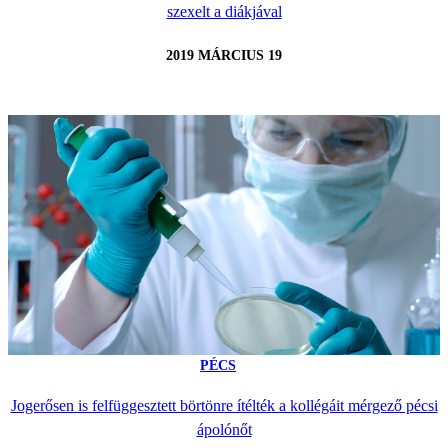
szexelt a diákjával
2019 MÁRCIUS 19
PÉCS
Jogerősen is felfüggesztett börtönre ítélték a kollégáit mérgező pécsi
ápolónőt