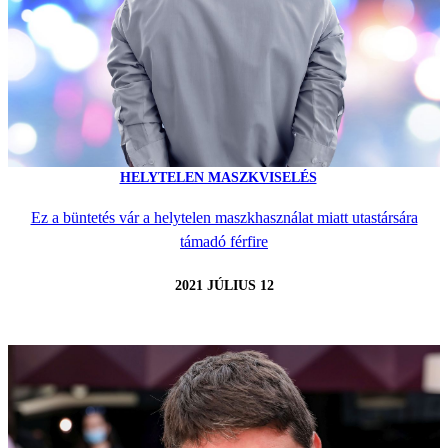
HELYTELEN MASZKVISELÉS
Ez a büntetés vár a helytelen maszkhasználat miatt utastársára
támadó férfire
2021 JÚLIUS 12