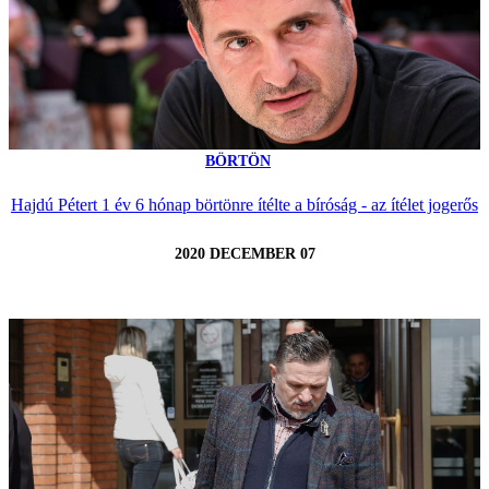
BÖRTÖN
Hajdú Pétert 1 év 6 hónap börtönre ítélte a bíróság - az ítélet jogerős
2020 DECEMBER 07