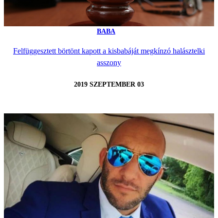
BABA
Felfüggesztett börtönt kapott a kisbabáját megkínzó halásztelki
asszony
2019 SZEPTEMBER 03