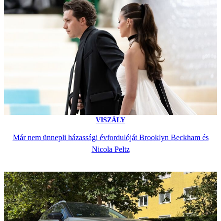
VISZÁLY
Már nem ünnepli házassági évfordulóját Brooklyn Beckham és
Nicola Peltz