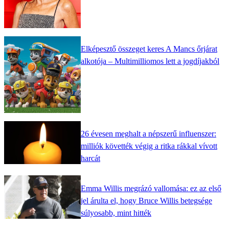
Elképesztő összeget keres A Mancs őrjárat
alkotója – Multimilliomos lett a jogdíjakból
26 évesen meghalt a népszerű influenszer:
milliók követték végig a ritka rákkal vívott
harcát
Emma Willis megrázó vallomása: ez az első
jel árulta el, hogy Bruce Willis betegsége
súlyosabb, mint hitték