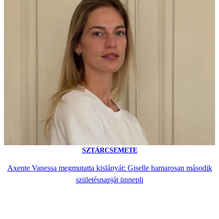
SZTÁRCSEMETE
Axente Vanessa megmutatta kislányát: Giselle hamarosan második
születésnapját ünnepli