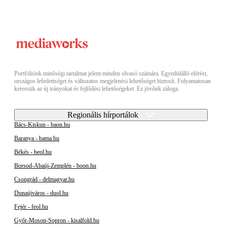
Portfóliónk minőségi tartalmat jelent minden olvasó számára. Egyedülálló elérést,
országos lefedettséget és változatos megjelenési lehetőséget biztosít. Folyamatosan
keressük az új irányokat és fejlődési lehetőségeket. Ez jövőnk záloga.
Regionális hírportálok
Bács-Kiskun - baon.hu
Baranya - bama.hu
Békés - beol.hu
Borsod-Abaúj-Zemplén - boon.hu
Csongrád - delmagyar.hu
Dunaújváros - duol.hu
Fejér - feol.hu
Győr-Moson-Sopron - kisalfold.hu