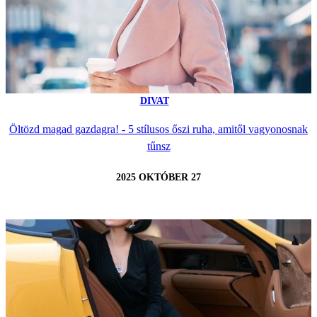
DIVAT
Öltözd magad gazdagra! - 5 stílusos őszi ruha, amitől vagyonosnak
tűnsz
2025 OKTÓBER 27