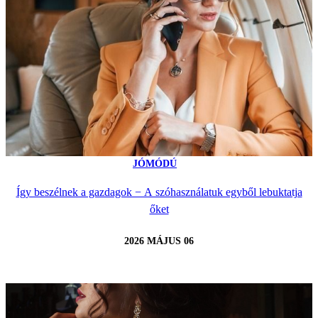
JÓMÓDÚ
Így beszélnek a gazdagok − A szóhasználatuk egyből lebuktatja
őket
2026 MÁJUS 06