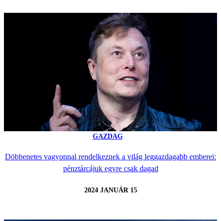
GAZDAG
Döbbenetes vagyonnal rendelkeznek a világ leggazdagabb emberei:
pénztárcájuk egyre csak dagad
2024 JANUÁR 15