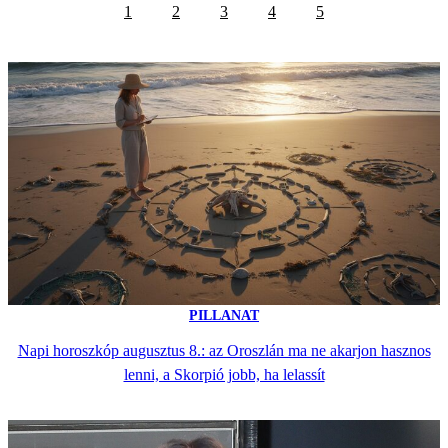
1
2
3
4
5
PILLANAT
Napi horoszkóp augusztus 8.: az Oroszlán ma ne akarjon hasznos
lenni, a Skorpió jobb, ha lelassít