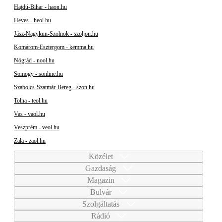
Hajdú-Bihar - haon.hu
Heves - heol.hu
Jász-Nagykun-Szolnok - szoljon.hu
Komárom-Esztergom - kemma.hu
Nógrád - nool.hu
Somogy - sonline.hu
Szabolcs-Szatmár-Bereg - szon.hu
Tolna - teol.hu
Vas - vaol.hu
Veszprém - veol.hu
Zala - zaol.hu
Közélet
Gazdaság
Magazin
Bulvár
Szolgáltatás
Rádió