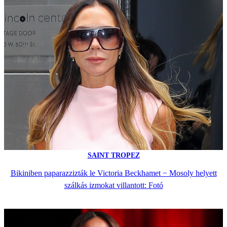
SAINT TROPEZ
Bikiniben paparazzizták le Victoria Beckhamet − Mosoly helyett
szálkás izmokat villantott: Fotó