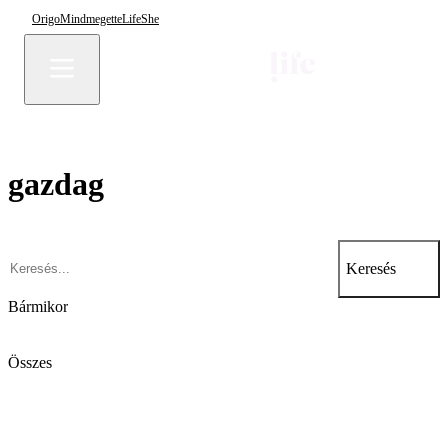
Origo
Mindmegette
Life
She
gazdag
Keresés
Bármikor
Összes