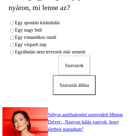
nyáron, mi lenne az?
Egy spontán kirándulás
Egy nagy buli
Egy romantikus randi
Egy vízparti nap
Egyáltalán nem tervezek már semmit
Szavazok
Szavazás állása
Súlyos autóbalesetet szenvedett Minnie
Driver: „Nagyon hálás vagyok, hogy
életben maradtam”