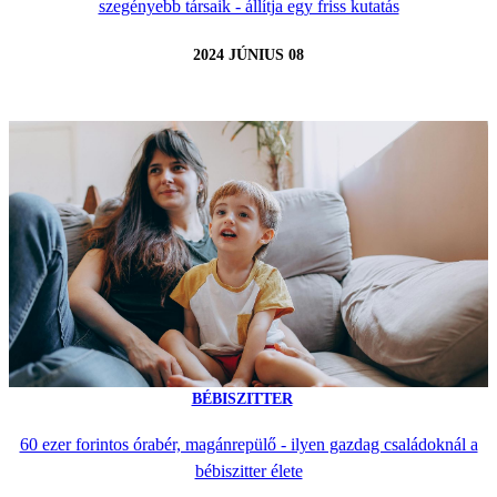
szegényebb társaik - állítja egy friss kutatás
2024 JÚNIUS 08
BÉBISZITTER
60 ezer forintos órabér, magánrepülő - ilyen gazdag családoknál a
bébiszitter élete