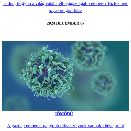
Tudod, hogy ki a világ valaha élt leggazdagabb embere? Biztos nem
az, akire gondolsz
2024 DECEMBER 07
JÓMÓDÚ
A gazdag emberek nagyobb rákveszélynek vannak kitéve, mint