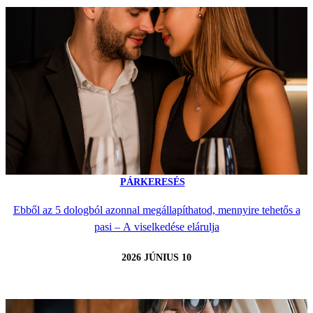
PÁRKERESÉS
Ebből az 5 dologból azonnal megállapíthatod, mennyire tehetős a
pasi – A viselkedése elárulja
2026 JÚNIUS 10