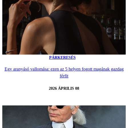
PÁRKERESÉS
Egy aranyásó vallomása: ezen az 5 helyen fogott magának gazdag
férfit
2026 ÁPRILIS 08