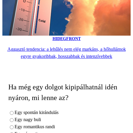
HIDEGFRONT
Aggasztó tendencia: a lehűlés nem elég markáns, a hőhullámok
egyre gyakoribbak, hosszabbak és intenzívebbek
Ha még egy dolgot kipipálhatnál idén
nyáron, mi lenne az?
Egy spontán kirándulás
Egy nagy buli
Egy romantikus randi