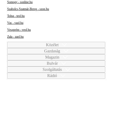
Somogy - sonline.hu
Szabolcs-Szatmár-Bereg - szon.hu
Tolna - teol.hu
Vas - vaol.hu
Veszprém - veol.hu
Zala - zaol.hu
Közélet
Gazdaság
Magazin
Bulvár
Szolgáltatás
Rádió