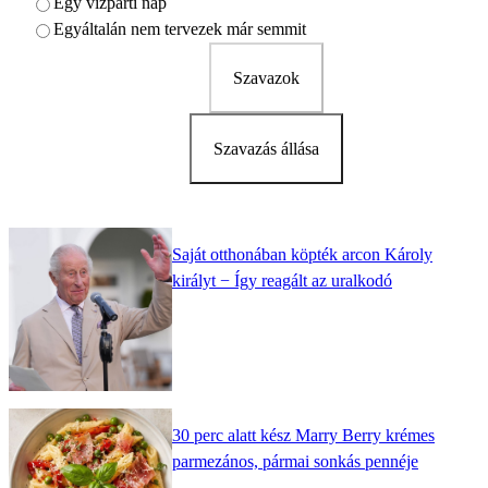
Egy vízparti nap
Egyáltalán nem tervezek már semmit
Szavazok
Szavazás állása
Saját otthonában köpték arcon Károly
királyt − Így reagált az uralkodó
30 perc alatt kész Marry Berry krémes
parmezános, pármai sonkás pennéje