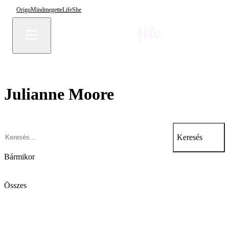
Origo
Mindmegette
Life
She
Julianne Moore
Keresés
Bármikor
Összes