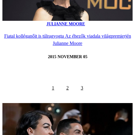
JULIANNE MOORE
Fiatal kolléganőit is túlragyogta Az éhezők viadala világpremierjén
Julianne Moore
2015 NOVEMBER 05
1
2
3