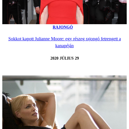
RAJONGÓ
Sokkot kapott Julianne Moore: egy részeg rajongó fetrengett a
kanapéján
2020 JÚLIUS 29