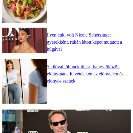
Ilyen cuki volt Nicole Scherzinger
gyerekként, ritkán látott képet mutatott a
húgával
5 kilóval többnek tűnsz, ha így öltözöl:
előtte-utána felvételeken az előnytelen és
előnyös szettek