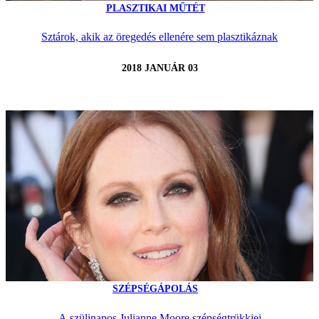
PLASZTIKAI MŰTÉT
Sztárok, akik az öregedés ellenére sem plasztikáznak
2018 JANUÁR 03
SZÉPSÉGÁPOLÁS
A szülinapos Julianne Moore szépségtrükkjei