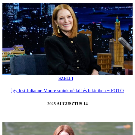
SZELFI
Így fest Julianne Moore smink nélkül és bikiniben − FOTÓ
2025 AUGUSZTUS 14