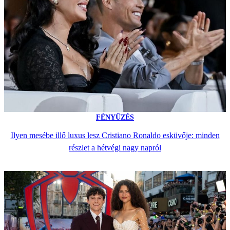
FÉNYŰZÉS
Ilyen mesébe illő luxus lesz Cristiano Ronaldo esküvője: minden
részlet a hétvégi nagy napról