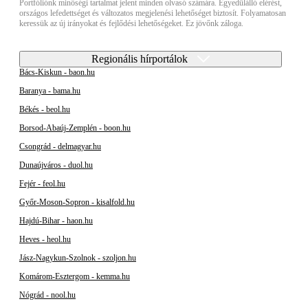
Portfóliónk minőségi tartalmat jelent minden olvasó számára. Egyedülálló elérést,
országos lefedettséget és változatos megjelenési lehetőséget biztosít. Folyamatosan
keressük az új irányokat és fejlődési lehetőségeket. Ez jövőnk záloga.
Regionális hírportálok
Bács-Kiskun - baon.hu
Baranya - bama.hu
Békés - beol.hu
Borsod-Abaúj-Zemplén - boon.hu
Csongrád - delmagyar.hu
Dunaújváros - duol.hu
Fejér - feol.hu
Győr-Moson-Sopron - kisalfold.hu
Hajdú-Bihar - haon.hu
Heves - heol.hu
Jász-Nagykun-Szolnok - szoljon.hu
Komárom-Esztergom - kemma.hu
Nógrád - nool.hu