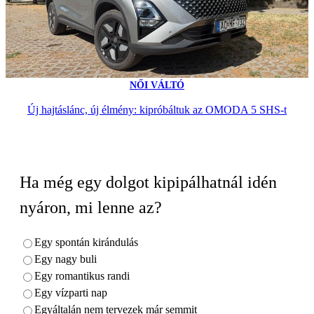
NŐI VÁLTÓ
Új hajtáslánc, új élmény: kipróbáltuk az OMODA 5 SHS-t
Ha még egy dolgot kipipálhatnál idén
nyáron, mi lenne az?
Egy spontán kirándulás
Egy nagy buli
Egy romantikus randi
Egy vízparti nap
Egyáltalán nem tervezek már semmit