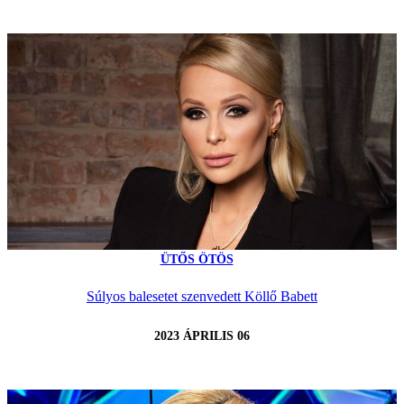
ÜTŐS ÖTÖS
Súlyos balesetet szenvedett Köllő Babett
2023 ÁPRILIS 06