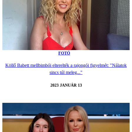
FOTÓ
Köllő Babett mellbimbói elterelték a rajongói figyelmét: "Nálatok
sincs túl meleg..."
2023 JANUÁR 13