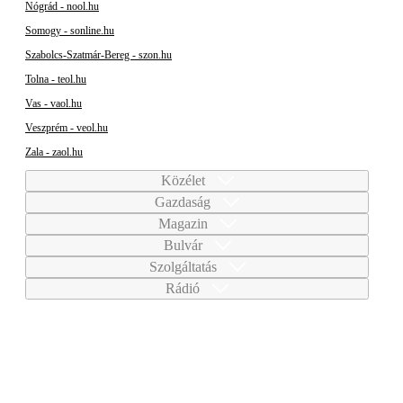
Nógrád - nool.hu
Somogy - sonline.hu
Szabolcs-Szatmár-Bereg - szon.hu
Tolna - teol.hu
Vas - vaol.hu
Veszprém - veol.hu
Zala - zaol.hu
Közélet
Gazdaság
Magazin
Bulvár
Szolgáltatás
Rádió