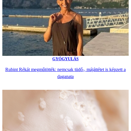
GYÓGYULÁS
Rubint Rékát megműtötték: nemcsak tüdő-, májáttétet is képzett a
daganata