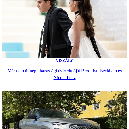
VISZÁLY
Már nem ünnepli házassági évfordulóját Brooklyn Beckham és
Nicola Peltz