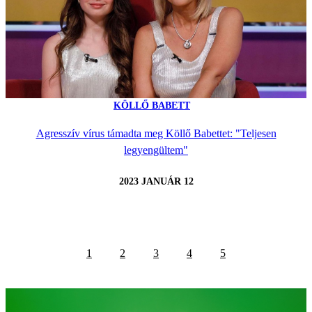
KÖLLŐ BABETT
Agresszív vírus támadta meg Köllő Babettet: "Teljesen
legyengültem"
2023 JANUÁR 12
1
2
3
4
5