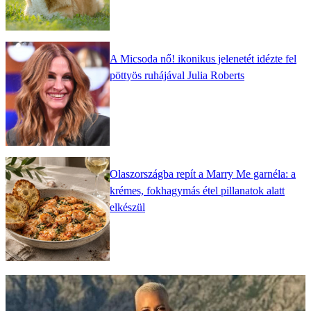
A Micsoda nő! ikonikus jelenetét idézte fel
pöttyös ruhájával Julia Roberts
Olaszországba repít a Marry Me garnéla: a
krémes, fokhagymás étel pillanatok alatt
elkészül