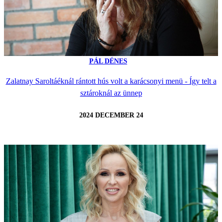
PÁL DÉNES
Zalatnay Saroltáéknál rántott hús volt a karácsonyi menü - Így telt a
sztároknál az ünnep
2024 DECEMBER 24