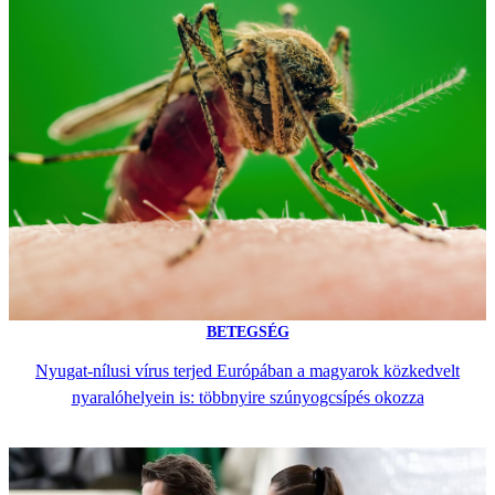
BETEGSÉG
Nyugat-nílusi vírus terjed Európában a magyarok közkedvelt
nyaralóhelyein is: többnyire szúnyogcsípés okozza