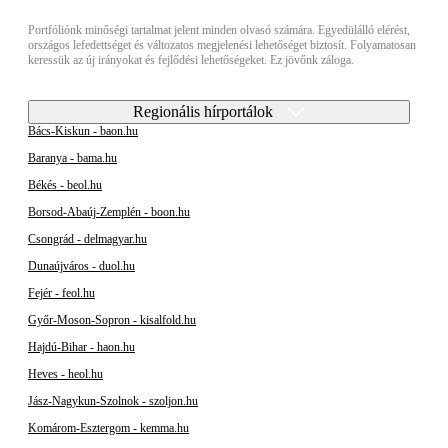
Portfóliónk minőségi tartalmat jelent minden olvasó számára. Egyedülálló elérést,
országos lefedettséget és változatos megjelenési lehetőséget biztosít. Folyamatosan
keressük az új irányokat és fejlődési lehetőségeket. Ez jövőnk záloga.
Regionális hírportálok
Bács-Kiskun - baon.hu
Baranya - bama.hu
Békés - beol.hu
Borsod-Abaúj-Zemplén - boon.hu
Csongrád - delmagyar.hu
Dunaújváros - duol.hu
Fejér - feol.hu
Győr-Moson-Sopron - kisalfold.hu
Hajdú-Bihar - haon.hu
Heves - heol.hu
Jász-Nagykun-Szolnok - szoljon.hu
Komárom-Esztergom - kemma.hu