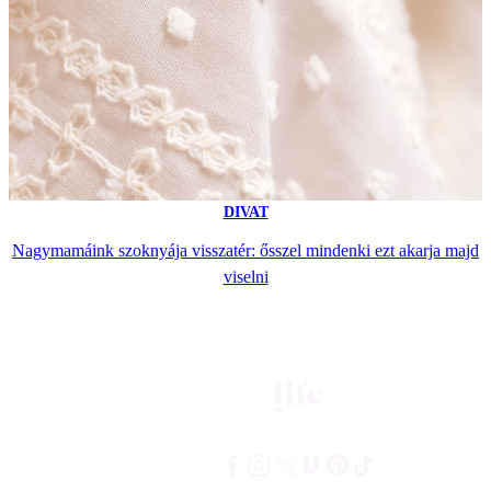
DIVAT
Nagymamáink szoknyája visszatér: ősszel mindenki ezt akarja majd
viselni