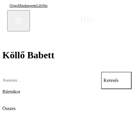
Origo
Mindmegette
Life
She
Köllő Babett
Keresés
Bármikor
Összes