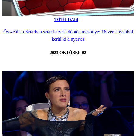
TÓTH GABI
Összeállt a Sztárban sztár leszek! döntős mezőnye: 16 versenyzőből
kerül ki a nyertes
2023 OKTÓBER 02