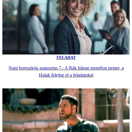
FELADAT
Napi horoszkóp augusztus 7.: A Rák bátran mondjon nemet, a
Halak felejtse el a feladatokat