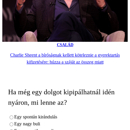
CSALÁD
Charlie Sheent a bíróságnak kellett köteleznie a gyerektartás
kifizetésére: húzza a száját az összeg miatt
Ha még egy dolgot kipipálhatnál idén
nyáron, mi lenne az?
Egy spontán kirándulás
Egy nagy buli