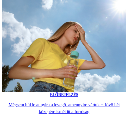
ELŐREJELZÉS
Mégsem hűl le annyira a levegő, amennyire vártuk − Jövő hét
közepére ismét itt a forróság