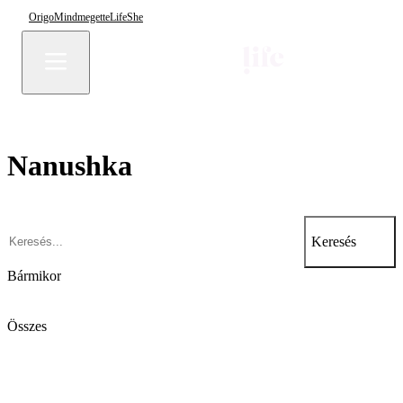
Origo
Mindmegette
Life
She
Nanushka
Keresés
Bármikor
Összes