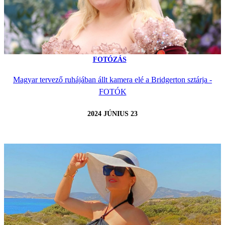
FOTÓZÁS
Magyar tervező ruhájában állt kamera elé a Bridgerton sztárja -
FOTÓK
2024 JÚNIUS 23