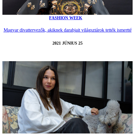
FASHION WEEK
Magyar divattervezők, akiknek darabjait világsztárok tették ismertté
2021 JÚNIUS 25