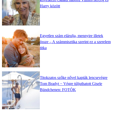
Harry között
Egyetlen szám elárulja, mennyire illetek
össze – A számmisztika szerint ez a szerelem
titka
Titokzatos szőke nővel kapták lencsevégre
Tom Bradyt − Végre túljuthatott Gisele
Bündchenen: FOTÓK