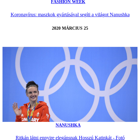
FASHION WEEK
Koronavírus: maszkok gyártásával segíti a világot Nanushka
2020 MÁRCIUS 25
NANUSHKA
Ritkán látni ennyire elegánsnak Hosszú Katinkát - Fotó