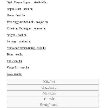
Győr-Moson-Sopron - kisalfold.hu
Hajdú-Bihar - haon.hu
Heves - heol.hu
Jász-Nagykun-Szolnok - szoljon.hu
Komárom-Esztergom - kemma.hu
Nógrád - nool.hu
Somogy - sonline.hu
Szabolcs-Szatmár-Bereg - szon.hu
Tolna - teol.hu
Vas - vaol.hu
Veszprém - veol.hu
Zala - zaol.hu
Közélet
Gazdaság
Magazin
Bulvár
Szolgáltatás