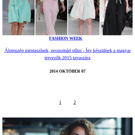
FASHION WEEK
Álomszép mentaszínek, neonomád stílus - Így készülnek a magyar
tervezők 2015 tavaszára
2014 OKTÓBER 07
1
2