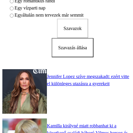
Egy romantikus randi
Egy vízparti nap
Egyáltalán nem tervezek már semmit
Szavazok
Szavazás állása
Jennifer Lopez szíve megszakadt: ezért vitte
el különleges utazásra a gyerekeit
Kamilla királyné miatt robbanhat ki a
következő családi háború Vilmos herceg és