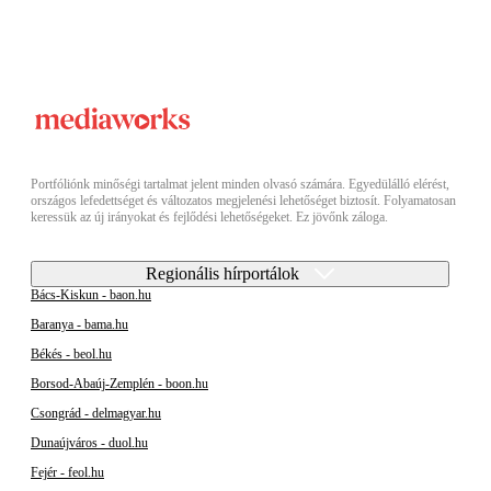
Portfóliónk minőségi tartalmat jelent minden olvasó számára. Egyedülálló elérést,
országos lefedettséget és változatos megjelenési lehetőséget biztosít. Folyamatosan
keressük az új irányokat és fejlődési lehetőségeket. Ez jövőnk záloga.
Regionális hírportálok
Bács-Kiskun - baon.hu
Baranya - bama.hu
Békés - beol.hu
Borsod-Abaúj-Zemplén - boon.hu
Csongrád - delmagyar.hu
Dunaújváros - duol.hu
Fejér - feol.hu