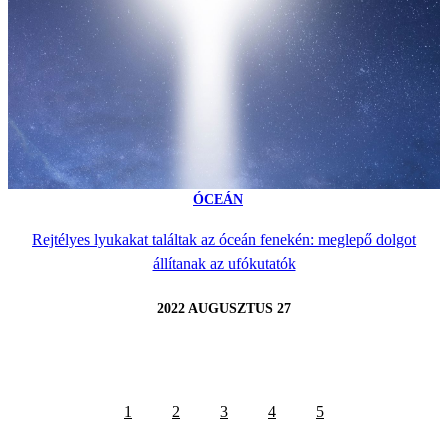
ÓCEÁN
Rejtélyes lyukakat találtak az óceán fenekén: meglepő dolgot
állítanak az ufókutatók
2022 AUGUSZTUS 27
1
2
3
4
5