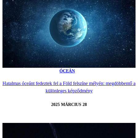
ÓCEÁN
Hatalmas óceánt fedeztek fel a Föld felszíne mélyén: megdöbbentő a
különleges képződmény
2025 MÁRCIUS 28