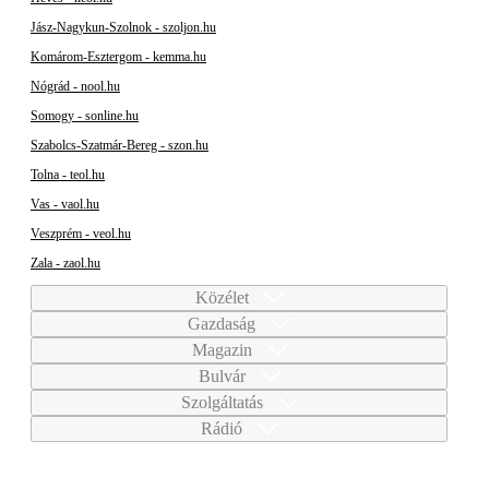
Jász-Nagykun-Szolnok - szoljon.hu
Komárom-Esztergom - kemma.hu
Nógrád - nool.hu
Somogy - sonline.hu
Szabolcs-Szatmár-Bereg - szon.hu
Tolna - teol.hu
Vas - vaol.hu
Veszprém - veol.hu
Zala - zaol.hu
Közélet
Gazdaság
Magazin
Bulvár
Szolgáltatás
Rádió