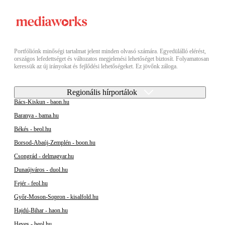
Portfóliónk minőségi tartalmat jelent minden olvasó számára. Egyedülálló elérést,
országos lefedettséget és változatos megjelenési lehetőséget biztosít. Folyamatosan
keressük az új irányokat és fejlődési lehetőségeket. Ez jövőnk záloga.
Regionális hírportálok
Bács-Kiskun - baon.hu
Baranya - bama.hu
Békés - beol.hu
Borsod-Abaúj-Zemplén - boon.hu
Csongrád - delmagyar.hu
Dunaújváros - duol.hu
Fejér - feol.hu
Győr-Moson-Sopron - kisalfold.hu
Hajdú-Bihar - haon.hu
Heves - heol.hu