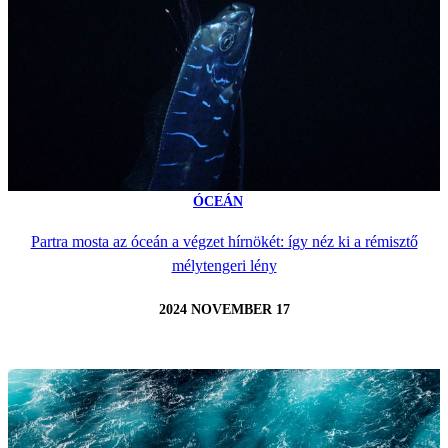
ÓCEÁN
Partra mosta az óceán a végzet hírnökét: így néz ki a rémisztő
mélytengeri lény
2024 NOVEMBER 17