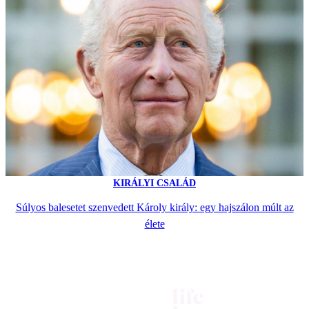
KIRÁLYI CSALÁD
Súlyos balesetet szenvedett Károly király: egy hajszálon múlt az
élete