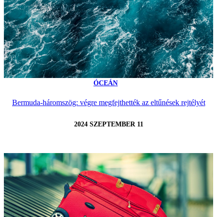
ÓCEÁN
Bermuda-háromszög: végre megfejthették az eltűnések rejtélyét
2024 SZEPTEMBER 11