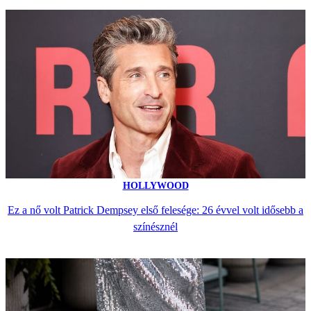
HOLLYWOOD
Ez a nő volt Patrick Dempsey első felesége: 26 évvel volt idősebb a
színésznél