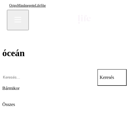
Origo
Mindmegette
Life
She
óceán
Keresés
Bármikor
Összes