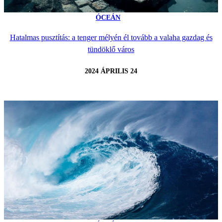
ÓCEÁN
Hatalmas pusztítás: a tenger mélyén él tovább a valaha gazdag és
tündöklő város
2024 ÁPRILIS 24