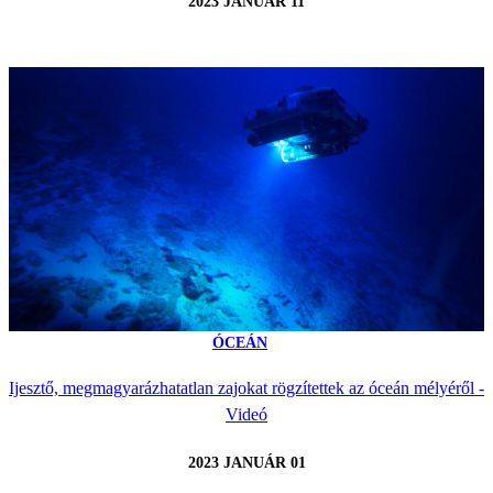
2023 JANUÁR 11
ÓCEÁN
Ijesztő, megmagyarázhatatlan zajokat rögzítettek az óceán mélyéről -
Videó
2023 JANUÁR 01