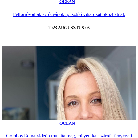
ÓCEÁN
Felforrósodtak az óceánok: pusztító viharokat okozhatnak
2023 AUGUSZTUS 06
ÓCEÁN
Gombos Edina videón mutatta meg, milyen katasztrófa fenyegeti