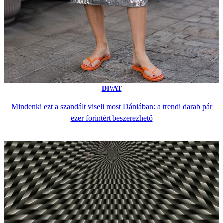
DIVAT
Mindenki ezt a szandált viseli most Dániában: a trendi darab pár
ezer forintért beszerezhető