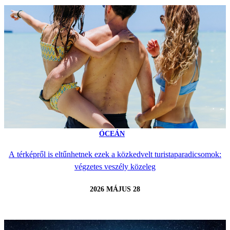
ÓCEÁN
A térképről is eltűnhetnek ezek a közkedvelt turistaparadicsomok:
végzetes veszély közeleg
2026 MÁJUS 28