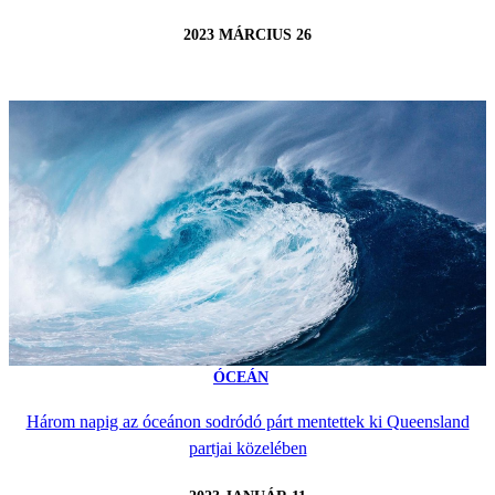
2023 MÁRCIUS 26
ÓCEÁN
Három napig az óceánon sodródó párt mentettek ki Queensland
partjai közelében