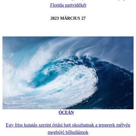
Florida partvidékét
2023 MÁRCIUS 27
ÓCEÁN
Egy friss kutatás szerint óriási bajt okozhatnak a tengerek mélyén
megbújó hőhullámok