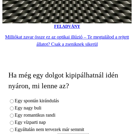
FELADVÁNY
Milliókat zavar össze ez az optikai illúzió – Te megtalálod a rejtett
állatot? Csak a zseniknek sikerül
Ha még egy dolgot kipipálhatnál idén
nyáron, mi lenne az?
Egy spontán kirándulás
Egy nagy buli
Egy romantikus randi
Egy vízparti nap
Egyáltalán nem tervezek már semmit