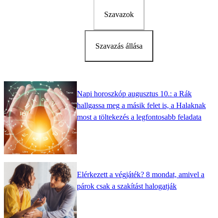
Szavazok
Szavazás állása
Napi horoszkóp augusztus 10.: a Rák
hallgassa meg a másik felet is, a Halaknak
most a töltekezés a legfontosabb feladata
Elérkezett a végjáték? 8 mondat, amivel a
párok csak a szakítást halogatják