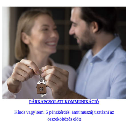
PÁRKAPCSOLATI KOMMUNIKÁCIÓ
Kínos vagy sem: 5 pénzkérdés, amit muszáj tisztázni az
összeköltözés előtt