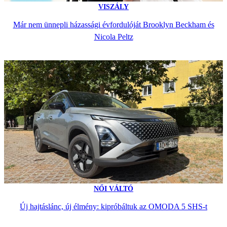
VISZÁLY
Már nem ünnepli házassági évfordulóját Brooklyn Beckham és
Nicola Peltz
NŐI VÁLTÓ
Új hajtáslánc, új élmény: kipróbáltuk az OMODA 5 SHS-t