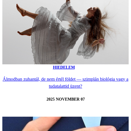
HIEDELEM
Álmodban zuhantál, de nem értél földet — szimplán biológia vagy a
tudatalattid üzent?
2025 NOVEMBER 07