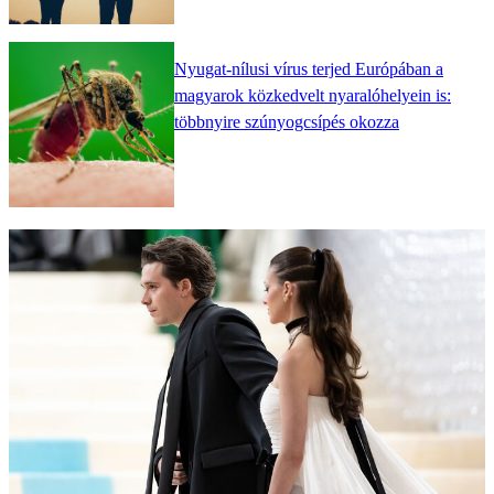
Nyugat-nílusi vírus terjed Európában a
magyarok közkedvelt nyaralóhelyein is:
többnyire szúnyogcsípés okozza