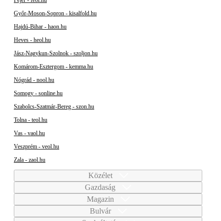
Fejér - feol.hu
Győr-Moson-Sopron - kisalfold.hu
Hajdú-Bihar - haon.hu
Heves - heol.hu
Jász-Nagykun-Szolnok - szoljon.hu
Komárom-Esztergom - kemma.hu
Nógrád - nool.hu
Somogy - sonline.hu
Szabolcs-Szatmár-Bereg - szon.hu
Tolna - teol.hu
Vas - vaol.hu
Veszprém - veol.hu
Zala - zaol.hu
Közélet
Gazdaság
Magazin
Bulvár