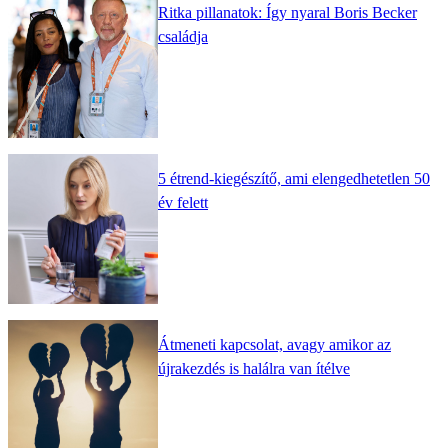
Ritka pillanatok: Így nyaral Boris Becker
családja
5 étrend-kiegészítő, ami elengedhetetlen 50
év felett
Átmeneti kapcsolat, avagy amikor az
újrakezdés is halálra van ítélve