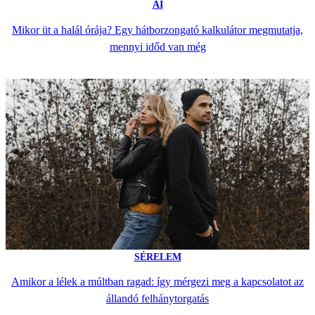
AI
Mikor üt a halál órája? Egy hátborzongató kalkulátor megmutatja,
mennyi időd van még
SÉRELEM
Amikor a lélek a múltban ragad: így mérgezi meg a kapcsolatot az
állandó felhánytorgatás