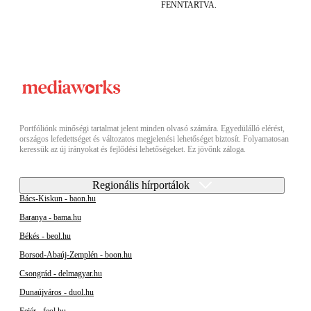
FENNTARTVA.
Portfóliónk minőségi tartalmat jelent minden olvasó számára. Egyedülálló elérést,
országos lefedettséget és változatos megjelenési lehetőséget biztosít. Folyamatosan
keressük az új irányokat és fejlődési lehetőségeket. Ez jövőnk záloga.
Regionális hírportálok
Bács-Kiskun - baon.hu
Baranya - bama.hu
Békés - beol.hu
Borsod-Abaúj-Zemplén - boon.hu
Csongrád - delmagyar.hu
Dunaújváros - duol.hu