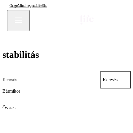
Origo
Mindmegette
Life
She
stabilitás
Keresés
Bármikor
Összes