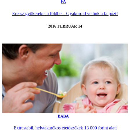
FA
Eressz gyökereket a földbe – Gyakorold velünk a fa pózt!
2016 FEBRUÁR 14
BABA
Extrastabil, helytakarékos etetőszékek 13 000 forint alatt