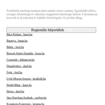
Portfóliónk minőségi tartalmat jelent minden olvasó számára. Egyedülálló elérést,
országos lefedettséget és változatos megjelenési lehetőséget biztosít. Folyamatosan
keressük az új irányokat és fejlődési lehetőségeket. Ez jövőnk záloga.
Regionális hírportálok
Bács-Kiskun - baon.hu
Baranya - bama.hu
Békés - beol.hu
Borsod-Abaúj-Zemplén - boon.hu
Csongrád - delmagyar.hu
Dunaújváros - duol.hu
Fejér - feol.hu
Győr-Moson-Sopron - kisalfold.hu
Hajdú-Bihar - haon.hu
Heves - heol.hu
Jász-Nagykun-Szolnok - szoljon.hu
Komárom-Esztergom - kemma.hu