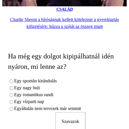
CSALÁD
Charlie Sheent a bíróságnak kellett köteleznie a gyerektartás
kifizetésére: húzza a száját az összeg miatt
Ha még egy dolgot kipipálhatnál idén
nyáron, mi lenne az?
Egy spontán kirándulás
Egy nagy buli
Egy romantikus randi
Egy vízparti nap
Egyáltalán nem tervezek már semmit
Szavazok