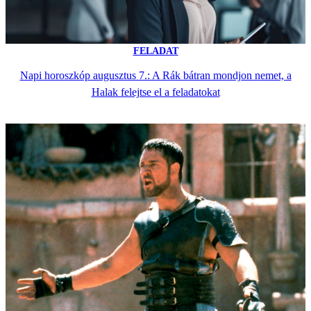
FELADAT
Napi horoszkóp augusztus 7.: A Rák bátran mondjon nemet, a
Halak felejtse el a feladatokat