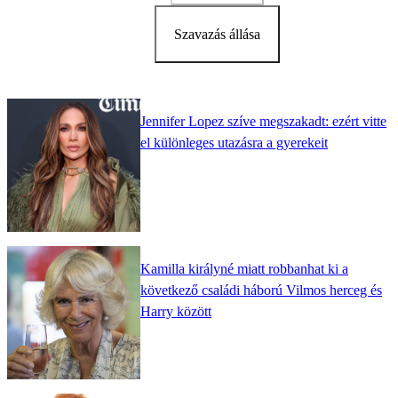
Szavazás állása
Jennifer Lopez szíve megszakadt: ezért vitte
el különleges utazásra a gyerekeit
Kamilla királyné miatt robbanhat ki a
következő családi háború Vilmos herceg és
Harry között