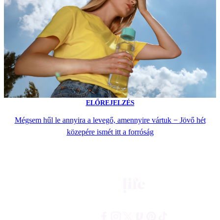
ELŐREJELZÉS
Mégsem hűl le annyira a levegő, amennyire vártuk − Jövő hét
közepére ismét itt a forróság