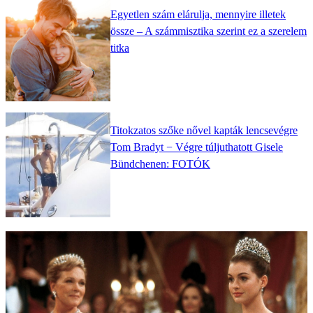
Egyetlen szám elárulja, mennyire illetek
össze – A számmisztika szerint ez a szerelem
titka
Titokzatos szőke nővel kapták lencsevégre
Tom Bradyt − Végre túljuthatott Gisele
Bündchenen: FOTÓK