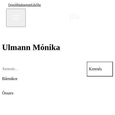
Origo
Mindmegette
Life
She
Ulmann Mónika
Keresés
Bármikor
Összes