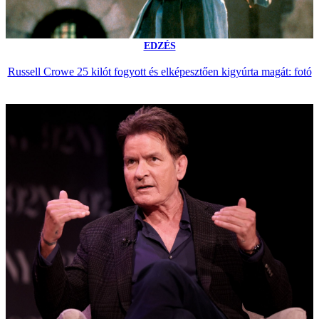
EDZÉS
Russell Crowe 25 kilót fogyott és elképesztően kigyúrta magát: fotó