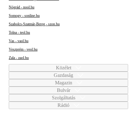
Nógrád - nool.hu
Somogy - sonline.hu
Szabolcs-Szatmár-Bereg - szon.hu
Tolna - teol.hu
Vas - vaol.hu
Veszprém - veol.hu
Zala - zaol.hu
Közélet
Gazdaság
Magazin
Bulvár
Szolgáltatás
Rádió