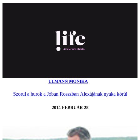
ULMANN MÓNIKA
Szorul a hurok a Jóban Rosszban Alexájának nyaka körül
2014 FEBRUÁR 28