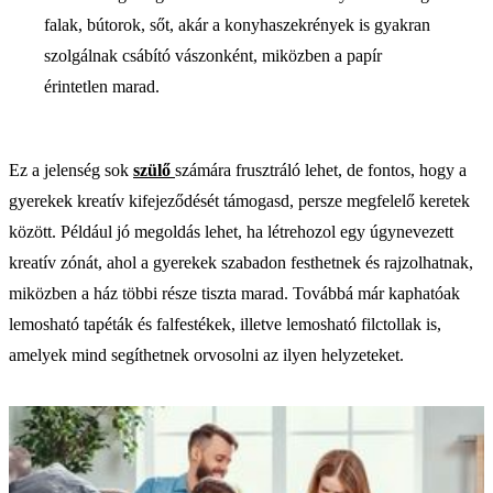
falak, bútorok, sőt, akár a konyhaszekrények is gyakran
szolgálnak csábító vászonként, miközben a papír
érintetlen marad.
Ez a jelenség sok
szülő
számára frusztráló lehet, de fontos, hogy a
gyerekek kreatív kifejeződését támogasd, persze megfelelő keretek
között. Például jó megoldás lehet, ha létrehozol egy úgynevezett
kreatív zónát, ahol a gyerekek szabadon festhetnek és rajzolhatnak,
miközben a ház többi része tiszta marad. Továbbá már kaphatóak
lemosható tapéták és falfestékek, illetve lemosható filctollak is,
amelyek mind segíthetnek orvosolni az ilyen helyzeteket.