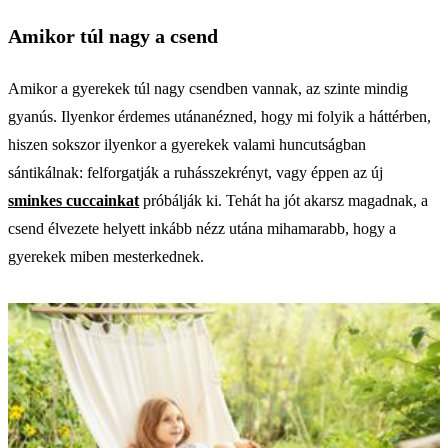
Amikor túl nagy a csend
Amikor a gyerekek túl nagy csendben vannak, az szinte mindig
gyanús. Ilyenkor érdemes utánanézned, hogy mi folyik a háttérben,
hiszen sokszor ilyenkor a gyerekek valami huncutságban
sántikálnak: felforgatják a ruhásszekrényt, vagy éppen az új
sminkes cuccainkat
próbálják ki. Tehát ha jót akarsz magadnak, a
csend élvezete helyett inkább nézz utána mihamarabb, hogy a
gyerekek miben mesterkednek.