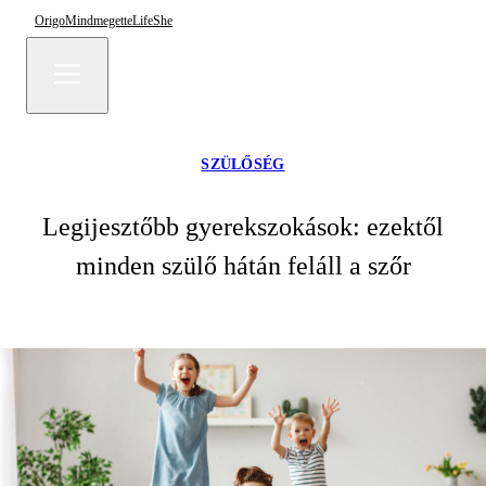
Origo
Mindmegette
Life
She
SZÜLŐSÉG
Legijesztőbb gyerekszokások: ezektől
minden szülő hátán feláll a szőr