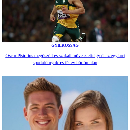
GYILKOSSÁG
Oscar Pistorius megőszült és szakállt növesztett: így él az egykori
sportoló nyolc és fél év börtön után