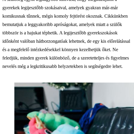
gyerekek legijesztőbb szokásaival, amelyek gyakran már-már
komikusnak tűnnek, mégis komoly fejtörést okoznak. Cikkünkben
bemutatjuk a leggyakoribb apróságokat, amelyek miatt a szülők
többször is a hajukat téphetik. A legijesztőbb gyerekszokások
időnként valóban hátborzongatóak lehetnek, de egy kis előrelátással
és a megfelelő intézkedésekkel könnyen kezelhetjük őket. Ne
feledjük, minden gyerek különböző, de a szeretetteljes és figyelmes
nevelés még a legkritikusabb helyzetekben is segítségedre lehet.