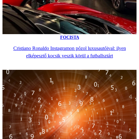
FOCISTA
Cristiano Ronaldo Instagramon pózol luxusautóival: ilyen
elképesztő kocsik veszik körül a futballsztárt