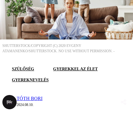
SHUTTERSTOCK/COPYRIGHT (C) 2020 EVGENY
ATAMANENKO/SHUTTERSTOCK. NO USE WITHOUT PERMISSION. -
SZÜLŐSÉG
GYEREKKEL AZ ÉLET
GYEREKNEVELÉS
TÓTH BORI
2024.08.10.