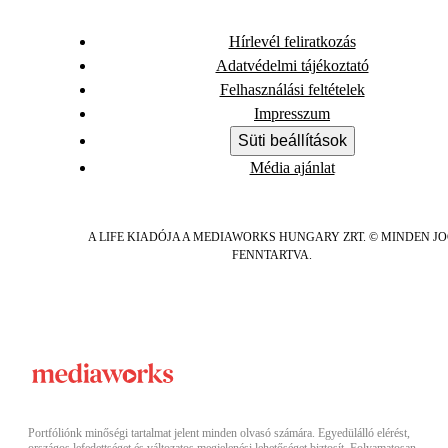
Hírlevél feliratkozás
Adatvédelmi tájékoztató
Felhasználási feltételek
Impresszum
Süti beállítások
Média ajánlat
A LIFE KIADÓJA A MEDIAWORKS HUNGARY ZRT. © MINDEN J
FENNTARTVA.
Portfóliónk minőségi tartalmat jelent minden olvasó számára. Egyedülálló elérést,