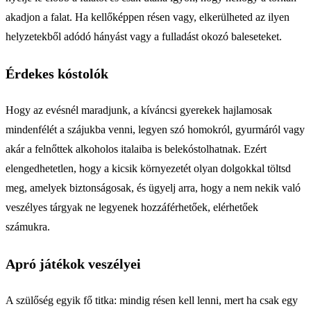
akadjon a falat. Ha kellőképpen résen vagy, elkerülheted az ilyen
helyzetekből adódó hányást vagy a fulladást okozó baleseteket.
Érdekes kóstolók
Hogy az evésnél maradjunk, a kíváncsi gyerekek hajlamosak
mindenfélét a szájukba venni, legyen szó homokról, gyurmáról vagy
akár a felnőttek alkoholos italaiba is belekóstolhatnak. Ezért
elengedhetetlen, hogy a kicsik környezetét olyan dolgokkal töltsd
meg, amelyek biztonságosak, és ügyelj arra, hogy a nem nekik való
veszélyes tárgyak ne legyenek hozzáférhetőek, elérhetőek
számukra.
Apró játékok veszélyei
A szülőség egyik fő titka: mindig résen kell lenni, mert ha csak egy