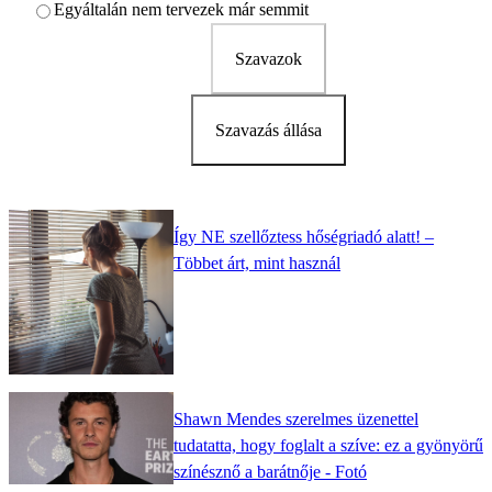
Egyáltalán nem tervezek már semmit
Szavazok
Szavazás állása
Így NE szellőztess hőségriadó alatt! –
Többet árt, mint használ
Shawn Mendes szerelmes üzenettel
tudatatta, hogy foglalt a szíve: ez a gyönyörű
színésznő a barátnője - Fotó