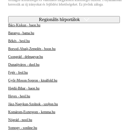
országos lefedettséget és változatos megjelenési lehetőséget biztosít. Folyamatosan
keressük az új irányokat és fejlődési lehetőségeket. Ez jövőnk záloga.
Regionális hírportálok
Bács-Kiskun - baon.hu
Baranya - bama.hu
Békés - beol.hu
Borsod-Abaúj-Zemplén - boon.hu
Csongrád - delmagyar.hu
Dunaújváros - duol.hu
Fejér - feol.hu
Győr-Moson-Sopron - kisalfold.hu
Hajdú-Bihar - haon.hu
Heves - heol.hu
Jász-Nagykun-Szolnok - szoljon.hu
Komárom-Esztergom - kemma.hu
Nógrád - nool.hu
Somogy - sonline.hu