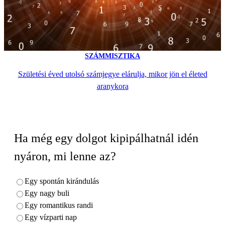
SZÁMMISZTIKA
Születési éved utolsó számjegye elárulja, mikor jön el életed
aranykora
Ha még egy dolgot kipipálhatnál idén
nyáron, mi lenne az?
Egy spontán kirándulás
Egy nagy buli
Egy romantikus randi
Egy vízparti nap