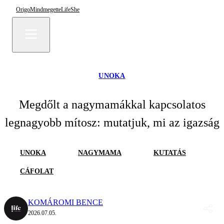
Origo
Mindmegette
Life
She
UNOKA
Megdőlt a nagymamákkal kapcsolatos
legnagyobb mítosz: mutatjuk, mi az igazság
UNOKA
NAGYMAMA
KUTATÁS
CÁFOLAT
KOMÁROMI BENCE
2026.07.05.