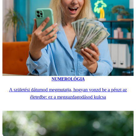
NUMEROLÓGIA
A születési dátumod megmutatja, hogyan vonzd be a pénzt az
életedbe: ez a meggazdagodásod kulcsa