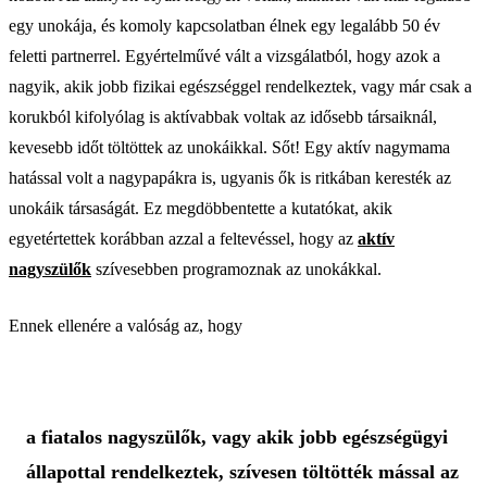
egy unokája, és komoly kapcsolatban élnek egy legalább 50 év
feletti partnerrel. Egyértelművé vált a vizsgálatból, hogy azok a
nagyik, akik jobb fizikai egészséggel rendelkeztek, vagy már csak a
korukból kifolyólag is aktívabbak voltak az idősebb társaiknál,
kevesebb időt töltöttek az unokáikkal. Sőt! Egy aktív nagymama
hatással volt a nagypapákra is, ugyanis ők is ritkában keresték az
unokáik társaságát. Ez megdöbbentette a kutatókat, akik
egyetértettek korábban azzal a feltevéssel, hogy az
aktív
nagyszülők
szívesebben programoznak az unokákkal.
Ennek ellenére a valóság az, hogy
a fiatalos nagyszülők, vagy akik jobb egészségügyi
állapottal rendelkeztek, szívesen töltötték mással az