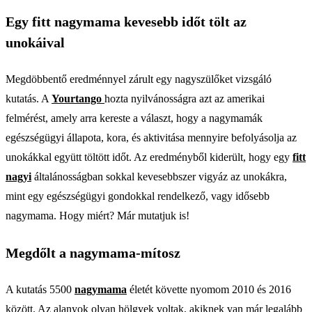
Egy fitt nagymama kevesebb időt tölt az
unokáival
Megdöbbentő eredménnyel zárult egy nagyszülőket vizsgáló
kutatás. A
Yourtango
hozta nyilvánosságra azt az amerikai
felmérést, amely arra kereste a választ, hogy a nagymamák
egészségügyi állapota, kora, és aktivitása mennyire befolyásolja az
unokákkal együtt töltött időt. Az eredményből kiderült, hogy egy
fitt
nagyi
általánosságban sokkal kevesebbszer vigyáz az unokákra,
mint egy egészségügyi gondokkal rendelkező, vagy idősebb
nagymama. Hogy miért? Már mutatjuk is!
Megdőlt a nagymama-mítosz
A kutatás 5500
nagymama
életét követte nyomom 2010 és 2016
között. Az alanyok olyan hölgyek voltak, akiknek van már legalább