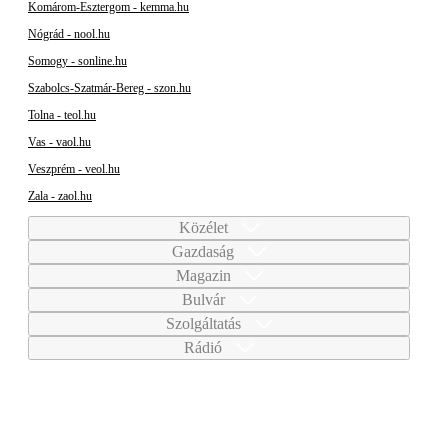
Komárom-Esztergom - kemma.hu
Nógrád - nool.hu
Somogy - sonline.hu
Szabolcs-Szatmár-Bereg - szon.hu
Tolna - teol.hu
Vas - vaol.hu
Veszprém - veol.hu
Zala - zaol.hu
Közélet
Gazdaság
Magazin
Bulvár
Szolgáltatás
Rádió