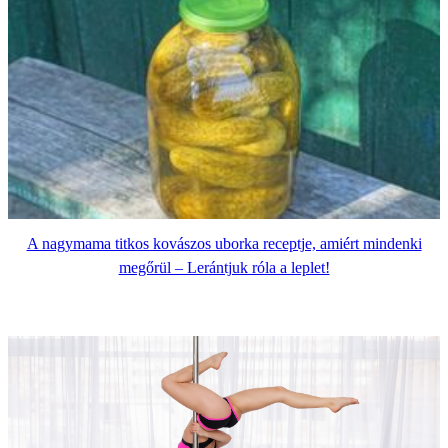
A nagymama titkos kovászos uborka receptje, amiért mindenki
megőrül – Lerántjuk róla a leplet!