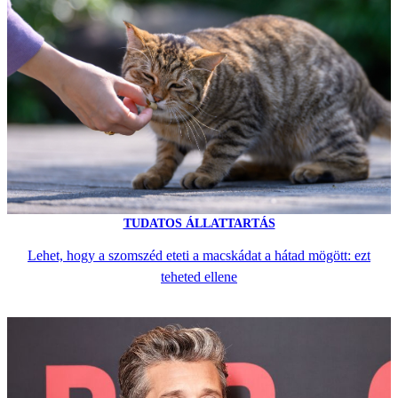
TUDATOS ÁLLATTARTÁS
Lehet, hogy a szomszéd eteti a macskádat a hátad mögött: ezt
teheted ellene