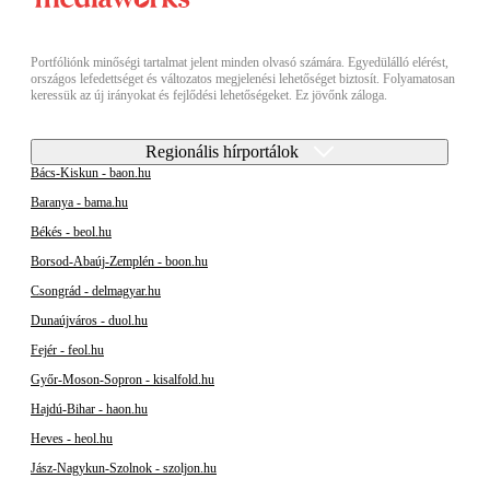
Portfóliónk minőségi tartalmat jelent minden olvasó számára. Egyedülálló elérést,
országos lefedettséget és változatos megjelenési lehetőséget biztosít. Folyamatosan
keressük az új irányokat és fejlődési lehetőségeket. Ez jövőnk záloga.
Regionális hírportálok
Bács-Kiskun - baon.hu
Baranya - bama.hu
Békés - beol.hu
Borsod-Abaúj-Zemplén - boon.hu
Csongrád - delmagyar.hu
Dunaújváros - duol.hu
Fejér - feol.hu
Győr-Moson-Sopron - kisalfold.hu
Hajdú-Bihar - haon.hu
Heves - heol.hu
Jász-Nagykun-Szolnok - szoljon.hu