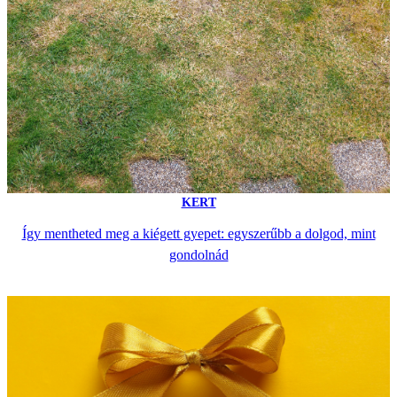
KERT
Így mentheted meg a kiégett gyepet: egyszerűbb a dolgod, mint
gondolnád