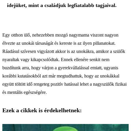
idejüket, mint a családjuk legfiatalabb tagjaival.
Egy otthon ülő, nehezebben mozgó nagymama viszont nagyon
élvezte az unokái társaságát és kereste is az ilyen pillanatokat.
Ráadásul szívesen vigyázott akkor is az unokákra, amikor a szülők
nyaraltak vagy kikapcsolódtak. Ennek ellenére senkit nem
buzdítunk arra, hogy várjon a gyerekvállalással emiatt, ugyanis
korábbi kutatásokból azt már megtudhattuk, hogy az unokákkal
együtt töltött idő rengeteg pozitív hatással lehet a nagyszülők fizikai
és mentális egészségére.
Ezek a cikkek is érdekelhetnek: