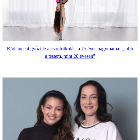
Rúdtánccal győzi le a csontritkulást a 75 éves nagymama: „Jobb
a testem, mint 20 évesen"