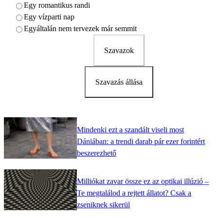
Egy romantikus randi
Egy vízparti nap
Egyáltalán nem tervezek már semmit
Szavazok
Szavazás állása
Mindenki ezt a szandált viseli most
Dániában: a trendi darab pár ezer forintért
beszerezhető
Milliókat zavar össze ez az optikai illúzió –
Te megtalálod a rejtett állatot? Csak a
zseniknek sikerül