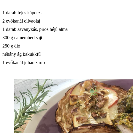
1 darab fejes káposzta
2 evőkanál olívaolaj
1 darab savanykás, piros héjú alma
300 g camembert sajt
250 g dió
néhány ág kakukkfű
1 evőkanál juharszirup