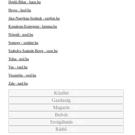
Hajdú-Bihar - haon.hu
Heves - heol.hu
Jász-Nagykun-Szolnok - szoljon.hu
Komárom-Esztergom - kemma.hu
Nógrád - nool.hu
Somogy - sonline.hu
Szabolcs-Szatmár-Bereg - szon.hu
Tolna - teol.hu
Vas - vaol.hu
Veszprém - veol.hu
Zala - zaol.hu
Közélet
Gazdaság
Magazin
Bulvár
Szolgáltatás
Rádió