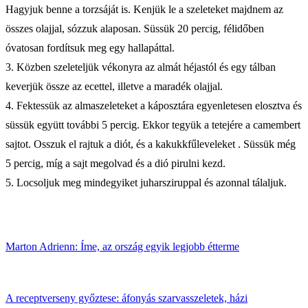
Hagyjuk benne a torzsáját is. Kenjük le a szeleteket majdnem az
összes olajjal, sózzuk alaposan. Süssük 20 percig, félidőben
óvatosan fordítsuk meg egy hallapáttal.
3. Közben szeleteljük vékonyra az almát héjastól és egy tálban
keverjük össze az ecettel, illetve a maradék olajjal.
4. Fektessük az almaszeleteket a káposztára egyenletesen elosztva és
süssük együtt további 5 percig. Ekkor tegyük a tetejére a camembert
sajtot. Osszuk el rajtuk a diót, és a kakukkfűleveleket . Süssük még
5 percig, míg a sajt megolvad és a dió pirulni kezd.
5. Locsoljuk meg mindegyiket juharsziruppal és azonnal tálaljuk.
Marton Adrienn: Íme, az ország egyik legjobb étterme
A receptverseny győztese: áfonyás szarvasszeletek, házi