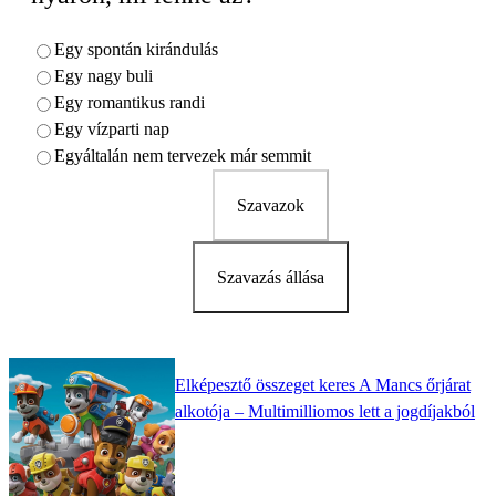
Egy spontán kirándulás
Egy nagy buli
Egy romantikus randi
Egy vízparti nap
Egyáltalán nem tervezek már semmit
Szavazok
Szavazás állása
Elképesztő összeget keres A Mancs őrjárat
alkotója – Multimilliomos lett a jogdíjakból