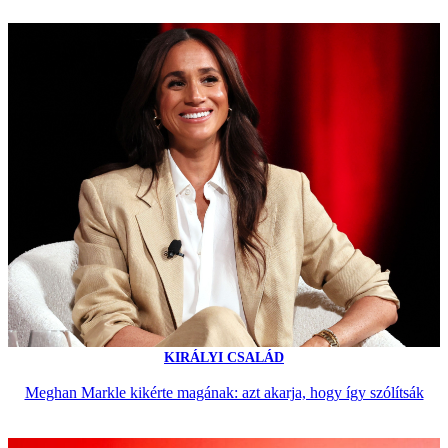
KIRÁLYI CSALÁD
Meghan Markle kikérte magának: azt akarja, hogy így szólítsák