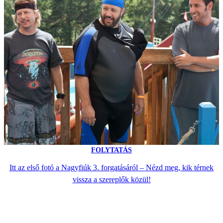
FOLYTATÁS
Itt az első fotó a Nagyfiúk 3. forgatásáról – Nézd meg, kik térnek
vissza a szereplők közül!