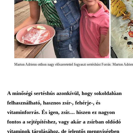
Marton Adrienn otthon nagy előszeretettel fogyaszt sertéshúst Forrás: Marton Adrie
A minőségi sertéshús azonkívül, hogy sokoldalúan
felhasználható, hasznos zsír-, fehérje-, és
vitaminforrás. És igen, zsír.... hiszen ez nagyon
fontos a sejtépítéshez, vagy akár a zsírban oldódó
vitaminok tárolásához, de jelentős mennyiségben