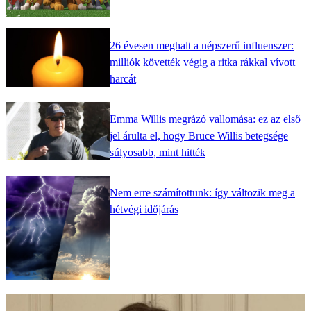
26 évesen meghalt a népszerű influenszer:
milliók követték végig a ritka rákkal vívott
harcát
Emma Willis megrázó vallomása: ez az első
jel árulta el, hogy Bruce Willis betegsége
súlyosabb, mint hitték
Nem erre számítottunk: így változik meg a
hétvégi időjárás