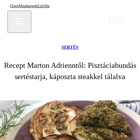
Origo
Mindmegette
Life
She
SERTÉS
Recept Marton Adrienntől: Pisztáciabundás
sertéstarja, káposzta steakkel tálalva