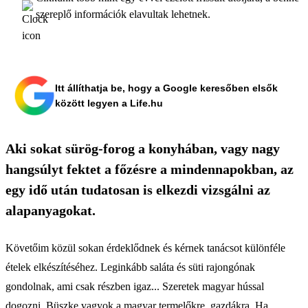
szereplő információk elavultak lehetnek.
Itt állíthatja be, hogy a Google keresőben elsők
között legyen a Life.hu
Aki sokat sürög-forog a konyhában, vagy nagy
hangsúlyt fektet a főzésre a mindennapokban, az
egy idő után tudatosan is elkezdi vizsgálni az
alapanyagokat.
Követőim közül sokan érdeklődnek és kérnek tanácsot különféle
ételek elkészítéséhez. Leginkább saláta és süti rajongónak
gondolnak, ami csak részben igaz... Szeretek magyar hússal
dogozni. Büszke vagyok a magyar termelőkre, gazdákra. Ha