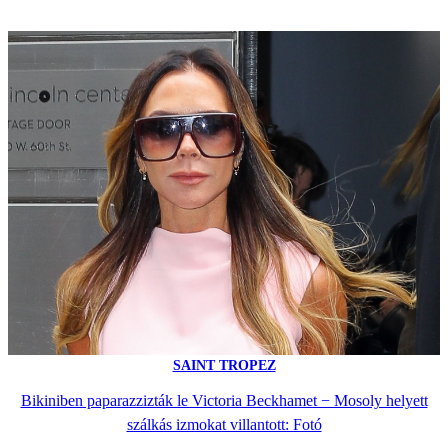
SAINT TROPEZ
Bikiniben paparazzizták le Victoria Beckhamet − Mosoly helyett
szálkás izmokat villantott: Fotó