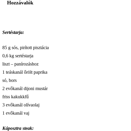
Hozzávalók
Sertéstarja:
85 g sós, pirított pisztácia
0,6 kg sertéstarja
liszt – panírozáshoz
1 teáskanál őrölt paprika
só, bors
2 evőkanál dijoni mustár
friss kakukkfű
3 evőkanál olívaolaj
1 evőkanál vaj
Káposztra steak: