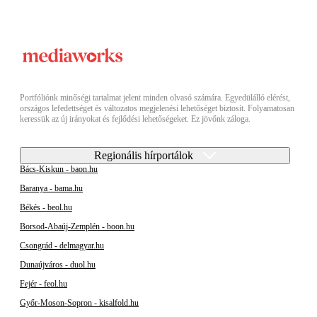
Portfóliónk minőségi tartalmat jelent minden olvasó számára. Egyedülálló elérést,
országos lefedettséget és változatos megjelenési lehetőséget biztosít. Folyamatosan
keressük az új irányokat és fejlődési lehetőségeket. Ez jövőnk záloga.
Regionális hírportálok
Bács-Kiskun - baon.hu
Baranya - bama.hu
Békés - beol.hu
Borsod-Abaúj-Zemplén - boon.hu
Csongrád - delmagyar.hu
Dunaújváros - duol.hu
Fejér - feol.hu
Győr-Moson-Sopron - kisalfold.hu