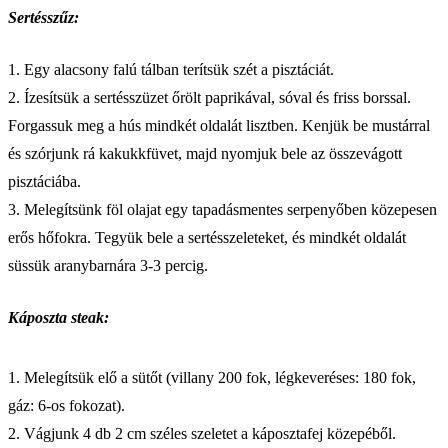
Sertésszűz:
1. Egy alacsony falú tálban terítsük szét a pisztáciát.
2. Ízesítsük a sertésszüzet őrölt paprikával, sóval és friss borssal.
Forgassuk meg a hús mindkét oldalát lisztben. Kenjük be mustárral
és szórjunk rá kakukkfüvet, majd nyomjuk bele az összevágott
pisztáciába.
3. Melegítsünk föl olajat egy tapadásmentes serpenyőben közepesen
erős hőfokra. Tegyük bele a sertésszeleteket, és mindkét oldalát
süssük aranybarnára 3-3 percig.
Káposzta steak:
1. Melegítsük elő a sütőt (villany 200 fok, légkeveréses: 180 fok,
gáz: 6-os fokozat).
2. Vágjunk 4 db 2 cm széles szeletet a káposztafej közepéből.