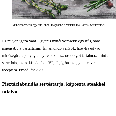
Minél vörösebb egy hús, annál magasabb a vastartalma Forrás: Shutterstock
És milyen igaza van! Ugyanis minél vörösebb egy hús, annál
magasabb a vastartalma. Én amondó vagyok, hogyha egy jó
minőségű alapanyag ennyire sok hasznos dolgot tartalmaz, mint a
sertéshús, az csakis jó lehet. Végül jöjjön az egyik kedvenc
receptem. Próbáljátok ki!
Pisztáciabundás sertéstarja, káposzta steakkel
tálalva