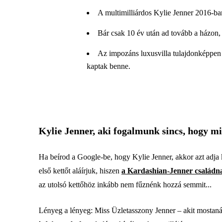
A multimilliárdos Kylie Jenner 2016-ban 
Bár csak 10 év után ad tovább a házon, a
Az impozáns luxusvilla tulajdonképpen o
kaptak benne.
Kylie Jenner, aki fogalmunk sincs, hogy mi
Ha beírod a Google-be, hogy Kylie Jenner, akkor azt adja 
első kettőt aláírjuk, hiszen
a Kardashian-Jenner családna
az utolsó kettőhöz inkább nem fűznénk hozzá semmit...
Lényeg a lényeg: Miss Üzletasszony Jenner – akit mosta