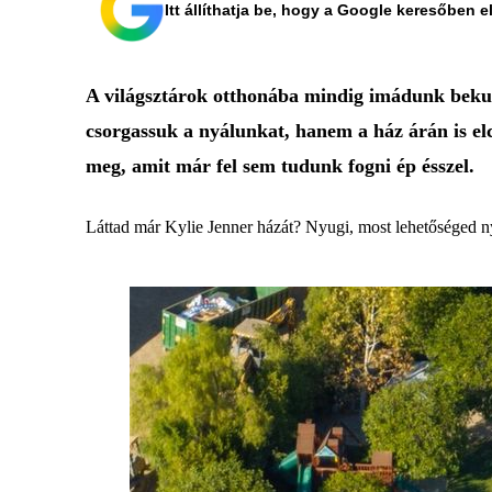
Itt állíthatja be, hogy a Google keresőben e
A világsztárok otthonába mindig imádunk bekukk
csorgassuk a nyálunkat, hanem a ház árán is elc
meg, amit már fel sem tudunk fogni ép ésszel.
Láttad már Kylie Jenner házát? Nyugi, most lehetőséged nyí