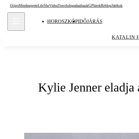
Origo
Mindmegette
Life
She
Videa
Travelo
Ingatlanbazár
GPhírek
Reblog
Játékok
HOROSZKÓP
IDŐJÁRÁS
KATALIN 
Kylie Jenner eladja 