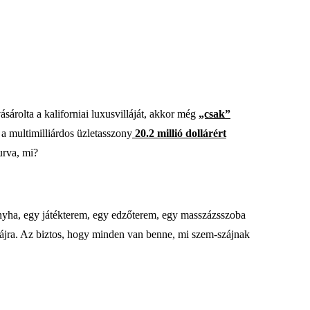
ásárolta a kaliforniai luxusvilláját, akkor még
„csak”
 a multimilliárdos üzletasszony
20.2 millió dollárért
urva, mi?
onyha, egy játékterem, egy edzőterem, egy masszázsszoba
 tájra. Az biztos, hogy minden van benne, mi szem-szájnak