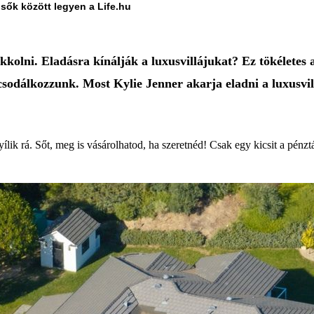
lsők között legyen a Life.hu
olni. Eladásra kínálják a luxusvillájukat? Ez tökéletes 
sodálkozzunk. Most Kylie Jenner akarja eladni a luxusvill
lik rá. Sőt, meg is vásárolhatod, ha szeretnéd! Csak egy kicsit a pénz