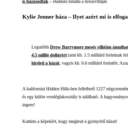
is házasodtak
– eladásra kínálta a luxusvilláját.
Kylie Jenner háza – Ilyet azért mi is elfo
Legutóbb
Drew Barrymore mesés villáján ámulhat
4.5 millió dollárért
(ami kb. 1.5 milliárd forintnak fe
hirdeti a házát
, vagyis kb. 6.6 milliárd forintért. Aza
A kaliforniai Hidden Hills-ben fellelhető 1227 négyzetmé
és egy külön vendéglakosztály is található. A hagyományos 
ingere!
Kattints a képekért, hogy meglesd a gyönyörű házat!