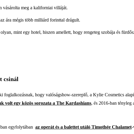
vásárolta meg a kaliforniai villáját.
z ára mégis több milliárd forinttal drágult.
lyan, mint egy hotel, hiszen amellett, hogy rengeteg szobája és fürdős
t csinál
ki foglalkozásnak, hogy valóságshow-szereplő, a Kylie Cosmetics alapító
k volt egy közös sorozata a The Kardashians
, és 2016-ban tényleg 
nában egyfolytában
az operát és a balettet utáló Timothée Chalamet
-