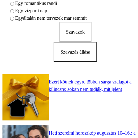
Egy romantikus randi
Egy vízparti nap
Egyáltalán nem tervezek már semmit
Szavazok
Szavazás állása
Ezért kötnek egyre többen sárga szalagot a
kilincsre: sokan nem tudják, mit jelent
Heti szerelmi horoszkóp augusztus 10–16.: a