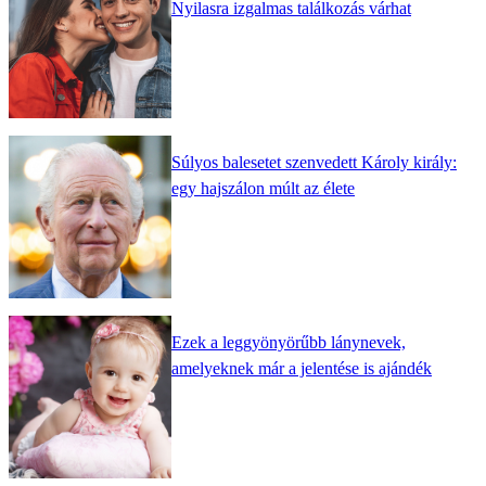
Nyilasra izgalmas találkozás várhat
Súlyos balesetet szenvedett Károly király:
egy hajszálon múlt az élete
Ezek a leggyönyörűbb lánynevek,
amelyeknek már a jelentése is ajándék