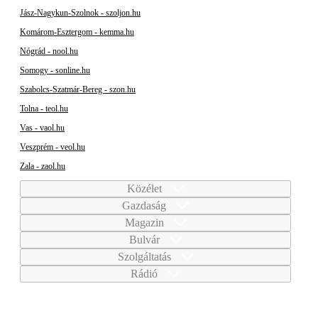
Jász-Nagykun-Szolnok - szoljon.hu
Komárom-Esztergom - kemma.hu
Nógrád - nool.hu
Somogy - sonline.hu
Szabolcs-Szatmár-Bereg - szon.hu
Tolna - teol.hu
Vas - vaol.hu
Veszprém - veol.hu
Zala - zaol.hu
Közélet
Gazdaság
Magazin
Bulvár
Szolgáltatás
Rádió