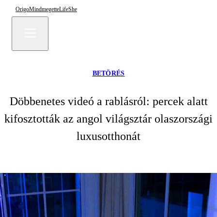
Origo
Mindmegette
Life
She
BETÖRÉS
Döbbenetes videó a rablásról: percek alatt
kifosztották az angol világsztár olaszországi
luxusotthonát