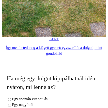
KERT
Így mentheted meg a kiégett gyepet: egyszerűbb a dolgod, mint
gondolnád
Ha még egy dolgot kipipálhatnál idén
nyáron, mi lenne az?
Egy spontán kirándulás
Egy nagy buli