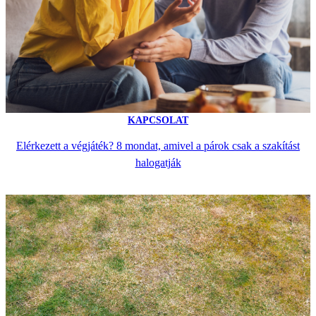
KAPCSOLAT
Elérkezett a végjáték? 8 mondat, amivel a párok csak a szakítást
halogatják