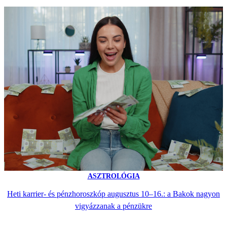
ASZTROLÓGIA
Heti karrier- és pénzhoroszkóp augusztus 10–16.: a Bakok nagyon
vigyázzanak a pénzükre