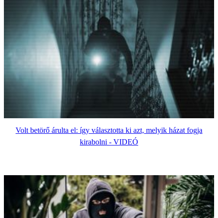
Volt betörő árulta el: így választotta ki azt, melyik házat fogja
kirabolni - VIDEÓ