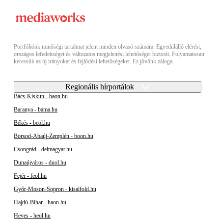
Portfóliónk minőségi tartalmat jelent minden olvasó számára. Egyedülálló elérést,
országos lefedettséget és változatos megjelenési lehetőséget biztosít. Folyamatosan
keressük az új irányokat és fejlődési lehetőségeket. Ez jövőnk záloga.
Regionális hírportálok
Bács-Kiskun - baon.hu
Baranya - bama.hu
Békés - beol.hu
Borsod-Abaúj-Zemplén - boon.hu
Csongrád - delmagyar.hu
Dunaújváros - duol.hu
Fejér - feol.hu
Győr-Moson-Sopron - kisalfold.hu
Hajdú-Bihar - haon.hu
Heves - heol.hu