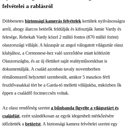
felvételei a rablásról
Döbbenetes
biztonsági kamerás felvételek
kerültek nyilvánosságra
arról, ahogy álarcos betörők feldúlják és kifosztják Jamie Vardy és
felesége, Rebekah Vardy közel 2 millió fontos (870 millió forint)
olaszországi villáját. A házaspár az angol válogatott világsztár olasz
klubjához, a Cremonese-hez való szerződése miatt költözött
Olaszországba, és az új életüket saját realityműsorukban is
dokumentálják. A család azonban tavaly novemberben
rémálomszerű helyzettel szembesült, amikor 5 maszkos férfi
feszítővasakkal tört be a Garda-tó melletti villájukba, miközben ők
éppen a családfő focimeccsén voltak.
Az olasz rendőrség szerint
a bűnbanda figyelte a világsztárt és
családját
, ezért szándékosan az egyik idegenbeli mérkőzésére
időzítették a
betörést
. A biztonsági kamera felvételei szerint egy