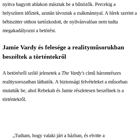
nyitva hagyott ablakon másztak be a bűnözők. Percekig a
helyszínen időztek, azután távoztak a zsákmánnyal. A hírek szerint a
bébiszitter otthon tartózkodott, de nyilvánvalóan nem tudta
megakadályozni a betörést.
Jamie Vardy és felesége a realityműsorukban
beszéltek a történtekről
A betörésről szóló jelenetek a
The Vardy's
című háromrészes
realitysorozatban láthatók. A biztonsági felvételeket a műsorban
mutatták be, ahol Rebekah és Jamie részletesen beszélnek is a
történtekről.
„Tudtam, hogy valaki járt a házban, és elvitte a