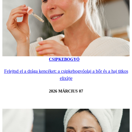
CSIPKEBOGYÓ
Felejtsd el a drága kencéket: a csipkebogyóolaj a bőr és a haj titkos
elixírje
2026 MÁRCIUS 07