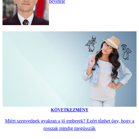
bevétele
KÖVETKEZMÉNY
Miért szenvednek gyakran a jó emberek? Ezért tűnhet úgy, hogy a
rosszak mindig megússzák