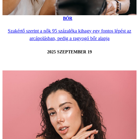
BŐR
Szakértő szerint a nők 95 százaléka kihagy egy fontos lépést az
arcápolásban, pedig a ragyogó bőr alapja
2025 SZEPTEMBER 19