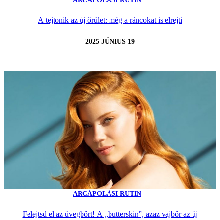
ARCÁPOLÁSI RUTIN
A tejtonik az új őrület: még a ráncokat is elrejti
2025 JÚNIUS 19
ARCÁPOLÁSI RUTIN
Felejtsd el az üvegbőrt! A „butterskin”, azaz vajbőr az új