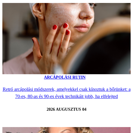
ARCÁPOLÁSI RUTIN
Retró arcápolási módszerek, amelyekkel csak kínoztuk a bőrünket: a
70-es, 80-as és 90-es évek technikáit jobb, ha elfelejted
2026 AUGUSZTUS 04