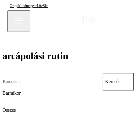
Origo
Mindmegette
Life
She
arcápolási rutin
Keresés
Bármikor
Összes