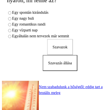
nyáron, mi lenne az?
Egy spontán kirándulás
Egy nagy buli
Egy romantikus randi
Egy vízparti nap
Egyáltalán nem tervezek már semmit
Szavazok
Szavazás állása
Nem szabadulunk a hőségtől: eddig tart a
brutális meleg