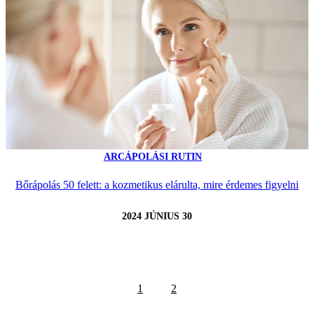
ARCÁPOLÁSI RUTIN
Bőrápolás 50 felett: a kozmetikus elárulta, mire érdemes figyelni
2024 JÚNIUS 30
1
2