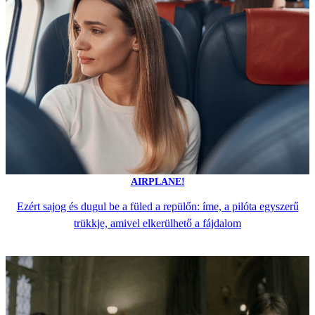
AIRPLANE!
Ezért sajog és dugul be a füled a repülőn: íme, a pilóta egyszerű
trükkje, amivel elkerülhető a fájdalom