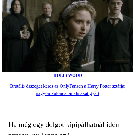
HOLLYWOOD
Brutális összeget keres az OnlyFansen a Harry Potter sztárja:
nagyon különös tartalmakat gyárt
Ha még egy dolgot kipipálhatnál idén