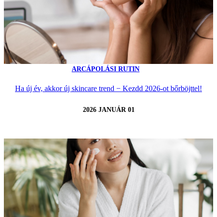
ARCÁPOLÁSI RUTIN
Ha új év, akkor új skincare trend − Kezdd 2026-ot bőrböjttel!
2026 JANUÁR 01