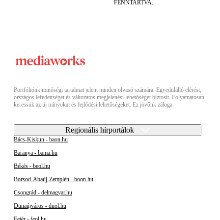
FENNTARTVA.
Portfóliónk minőségi tartalmat jelent minden olvasó számára. Egyedülálló elérést,
országos lefedettséget és változatos megjelenési lehetőséget biztosít. Folyamatosan
keressük az új irányokat és fejlődési lehetőségeket. Ez jövőnk záloga.
Regionális hírportálok
Bács-Kiskun - baon.hu
Baranya - bama.hu
Békés - beol.hu
Borsod-Abaúj-Zemplén - boon.hu
Csongrád - delmagyar.hu
Dunaújváros - duol.hu
Fejér - feol.hu