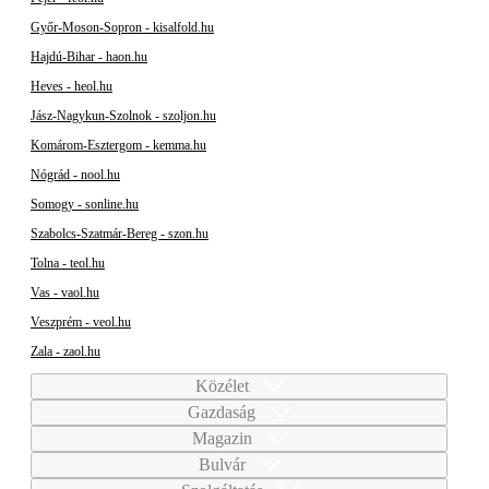
Győr-Moson-Sopron - kisalfold.hu
Hajdú-Bihar - haon.hu
Heves - heol.hu
Jász-Nagykun-Szolnok - szoljon.hu
Komárom-Esztergom - kemma.hu
Nógrád - nool.hu
Somogy - sonline.hu
Szabolcs-Szatmár-Bereg - szon.hu
Tolna - teol.hu
Vas - vaol.hu
Veszprém - veol.hu
Zala - zaol.hu
Közélet
Gazdaság
Magazin
Bulvár