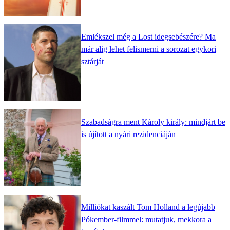
Emlékszel még a Lost idegsebészére? Ma
már alig lehet felismerni a sorozat egykori
sztárját
Szabadságra ment Károly király: mindjárt be
is újított a nyári rezidenciáján
Milliókat kaszált Tom Holland a legújabb
Pókember-filmmel: mutatjuk, mekkora a