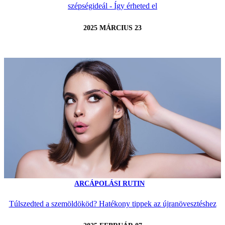
szépségideál - Így érheted el
2025 MÁRCIUS 23
ARCÁPOLÁSI RUTIN
Túlszedted a szemöldököd? Hatékony tippek az újranövesztéshez