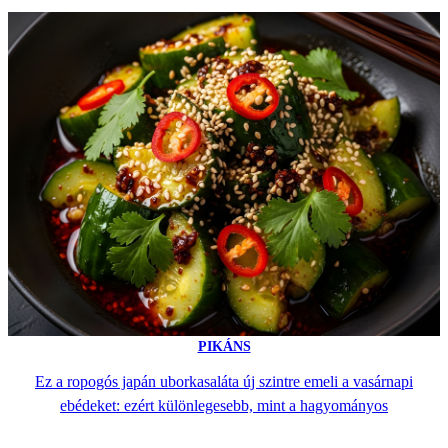
PIKÁNS
Ez a ropogós japán uborkasaláta új szintre emeli a vasárnapi
ebédeket: ezért különlegesebb, mint a hagyományos