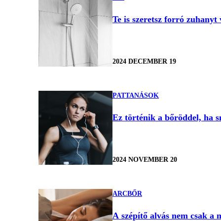
Te is szeretsz forró zuhanyt
2024 DECEMBER 19
PATTANÁSOK
Ez történik a bőröddel, ha 
2024 NOVEMBER 20
ARCBŐR
A szépítő alvás nem csak a m