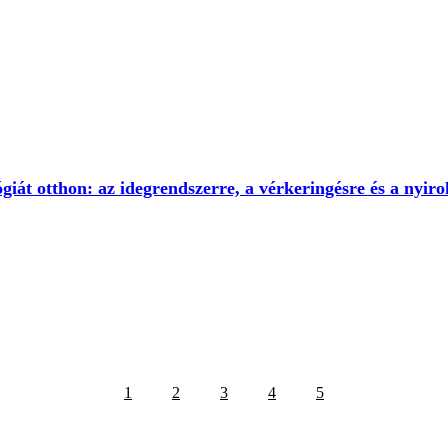
giát otthon: az idegrendszerre, a vérkeringésre és a nyiro
1
2
3
4
5