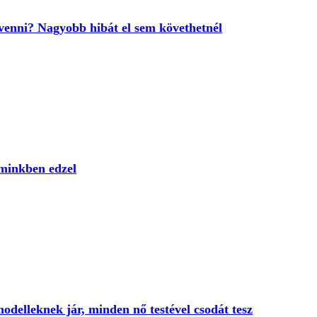
 venni? Nagyobb hibát el sem követhetnél
sminkben edzel
odelleknek jár, minden nő testével csodát tesz