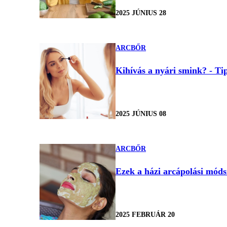
2025 JÚNIUS 28
ARCBŐR
Kihívás a nyári smink? - Tip
2025 JÚNIUS 08
ARCBŐR
Ezek a házi arcápolási móds
2025 FEBRUÁR 20