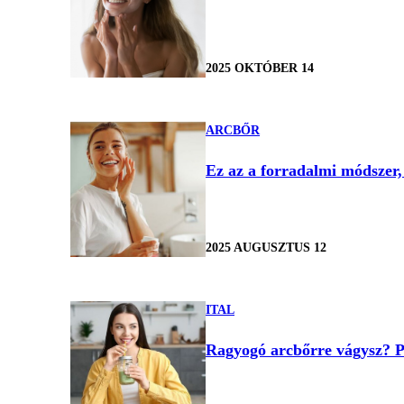
2025 OKTÓBER 14
ARCBŐR
Ez az a forradalmi módszer, 
2025 AUGUSZTUS 12
ITAL
Ragyogó arcbőrre vágysz? Pr