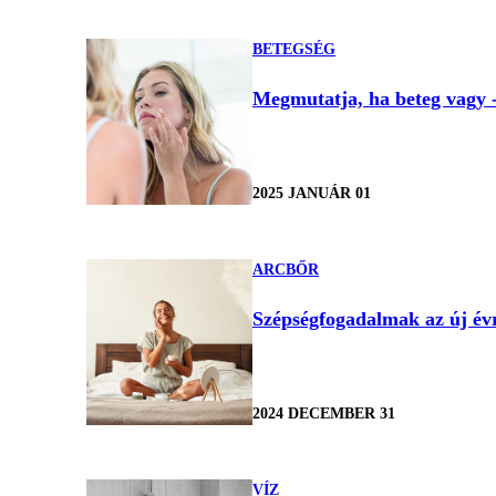
BETEGSÉG
Megmutatja, ha beteg vagy 
2025 JANUÁR 01
ARCBŐR
Szépségfogadalmak az új évr
2024 DECEMBER 31
VÍZ