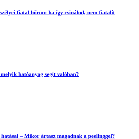
szélyei fiatal bőrön: ha így csinálod, nem fiatalít
 melyik hatóanyag segít valóban?
s hatásai – Mikor ártasz magadnak a peelinggel?