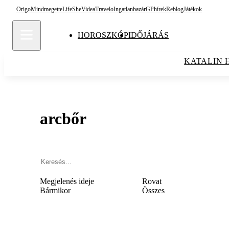
Origo
Mindmegette
Life
She
Videa
Travelo
Ingatlanbazár
GPhírek
Reblog
Játékok
HOROSZKÓP
IDŐJÁRÁS
KATALIN 
arcbőr
Megjelenés ideje
Rovat
Bármikor
Összes