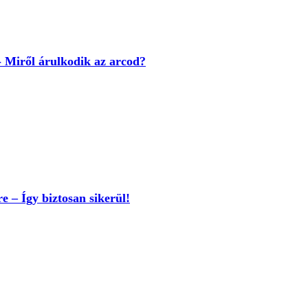
- Miről árulkodik az arcod?
e – Így biztosan sikerül!