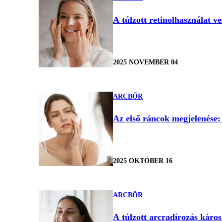
A túlzott retinolhasználat ve
2025 NOVEMBER 04
ARCBŐR
Az első ráncok megjelenése:
2025 OKTÓBER 16
ARCBŐR
A túlzott arcradírozás káro