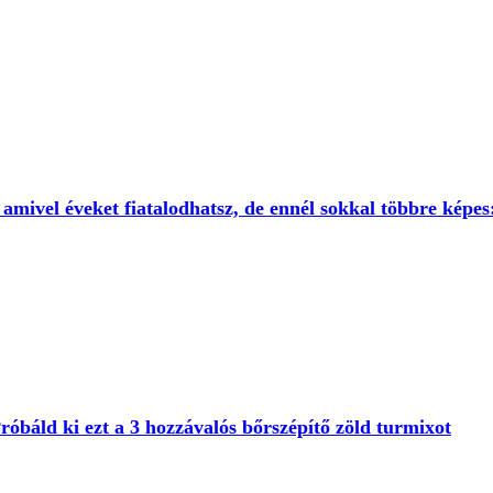
amivel éveket fiatalodhatsz, de ennél sokkal többre képes
óbáld ki ezt a 3 hozzávalós bőrszépítő zöld turmixot