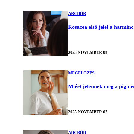
ARCBŐR
Rosacea első jelei a harminc
2025 NOVEMBER 08
MEGELŐZÉS
Miért jelennek meg a pigme
2025 NOVEMBER 07
ARCBŐR