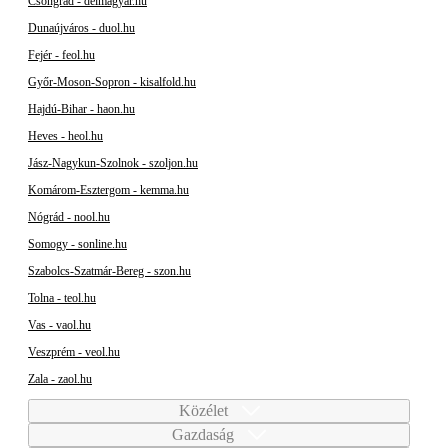
Csongrád - delmagyar.hu
Dunaújváros - duol.hu
Fejér - feol.hu
Győr-Moson-Sopron - kisalfold.hu
Hajdú-Bihar - haon.hu
Heves - heol.hu
Jász-Nagykun-Szolnok - szoljon.hu
Komárom-Esztergom - kemma.hu
Nógrád - nool.hu
Somogy - sonline.hu
Szabolcs-Szatmár-Bereg - szon.hu
Tolna - teol.hu
Vas - vaol.hu
Veszprém - veol.hu
Zala - zaol.hu
Közélet
Gazdaság