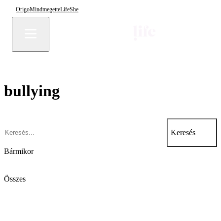
Origo
Mindmegette
Life
She
bullying
Keresés
Bármikor
Összes