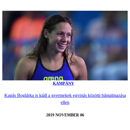
KAMPÁNY
Kapás Boglárka is kiáll a gyermekek egymás közötti bántalmazása
ellen
2019 NOVEMBER 06