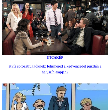
UTCAKÉP
Kvíz sorozatfüggőknek: felismered a kedvencedet pusztán a
helyszín alapján?