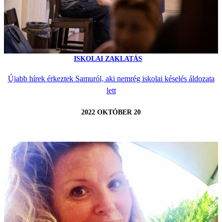
ISKOLAI ZAKLATÁS
Újabb hírek érkeztek Samuról, aki nemrég iskolai késelés áldozata
lett
2022 OKTÓBER 20