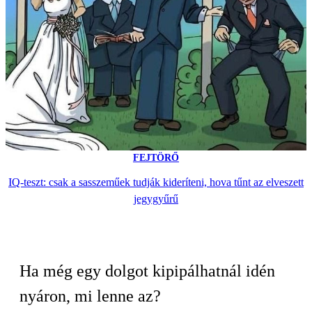
FEJTÖRŐ
IQ-teszt: csak a sasszeműek tudják kideríteni, hova tűnt az elveszett
jegygyűrű
Ha még egy dolgot kipipálhatnál idén
nyáron, mi lenne az?