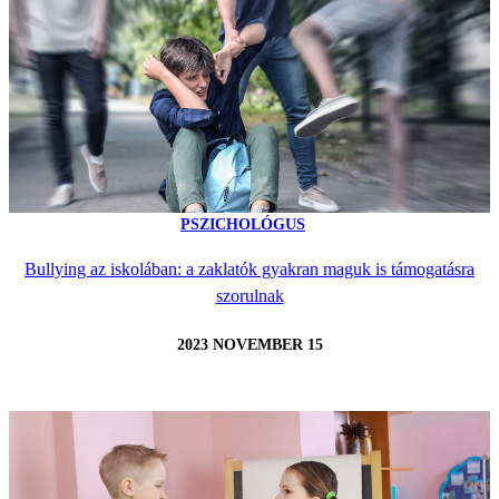
PSZICHOLÓGUS
Bullying az iskolában: a zaklatók gyakran maguk is támogatásra
szorulnak
2023 NOVEMBER 15