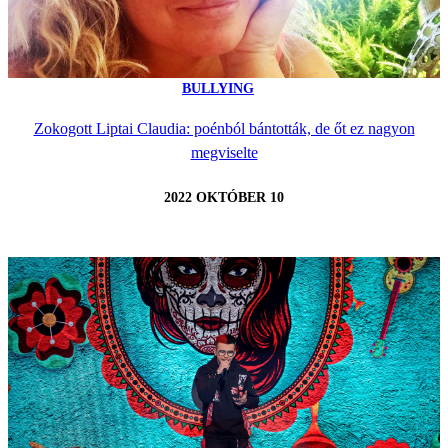
BULLYING
Zokogott Liptai Claudia: poénból bántották, de őt ez nagyon
megviselte
2022 OKTÓBER 10