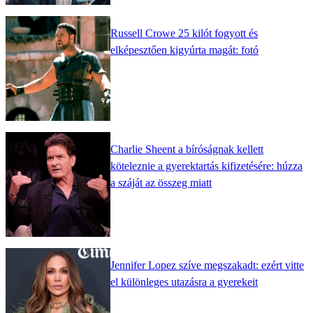
Russell Crowe 25 kilót fogyott és
elképesztően kigyúrta magát: fotó
Charlie Sheent a bíróságnak kellett
köteleznie a gyerektartás kifizetésére: húzza
a száját az összeg miatt
Jennifer Lopez szíve megszakadt: ezért vitte
el különleges utazásra a gyerekeit