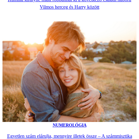
Vilmos herceg és Harry között
NUMEROLÓGIA
Egyetlen szám elárulja, mennyire illetek össze – A számmisztika