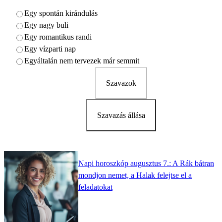
Egy spontán kirándulás
Egy nagy buli
Egy romantikus randi
Egy vízparti nap
Egyáltalán nem tervezek már semmit
Szavazok
Szavazás állása
Napi horoszkóp augusztus 7.: A Rák bátran
mondjon nemet, a Halak felejtse el a
feladatokat