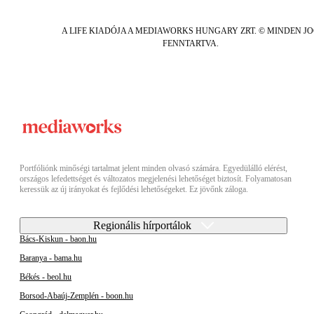
A LIFE KIADÓJA A MEDIAWORKS HUNGARY ZRT. © MINDEN J
FENNTARTVA.
Portfóliónk minőségi tartalmat jelent minden olvasó számára. Egyedülálló elérést,
országos lefedettséget és változatos megjelenési lehetőséget biztosít. Folyamatosan
keressük az új irányokat és fejlődési lehetőségeket. Ez jövőnk záloga.
Regionális hírportálok
Bács-Kiskun - baon.hu
Baranya - bama.hu
Békés - beol.hu
Borsod-Abaúj-Zemplén - boon.hu