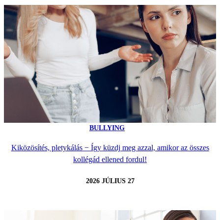
BULLYING
Kiközösítés, pletykálás − Így küzdj meg azzal, amikor az összes
kollégád ellened fordul!
2026 JÚLIUS 27