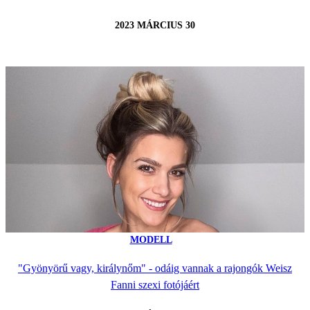
2023 MÁRCIUS 30
MODELL
"Gyönyörű vagy, királynőm" - odáig vannak a rajongók Weisz
Fanni szexi fotójáért