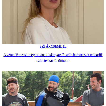
SZTÁRCSEMETE
Axente Vanessa megmutatta kislányát: Giselle hamarosan második
születésnapját ünnepli