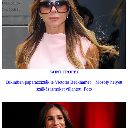
SAINT TROPEZ
Bikiniben paparazzizták le Victoria Beckhamet − Mosoly helyett
szálkás izmokat villantott: Fotó