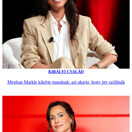
KIRÁLYI CSALÁD
Meghan Markle kikérte magának: azt akarja, hogy így szólítsák