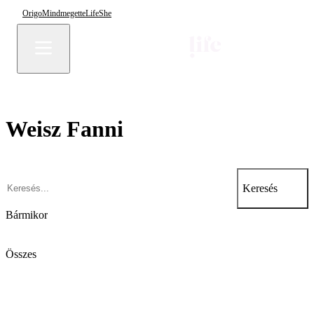
Origo
Mindmegette
Life
She
Weisz Fanni
Keresés
Bármikor
Összes