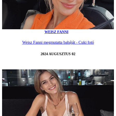
WEISZ FANNI
Weisz Fanni megmutatta babáját - Cuki fotó
2024 AUGUSZTUS 02