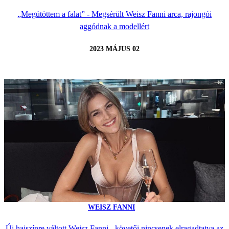
„Megütöttem a falat” - Megsérült Weisz Fanni arca, rajongói
aggódnak a modellért
2023 MÁJUS 02
WEISZ FANNI
Új hajszínre váltott Weisz Fanni - követői nincsenek elragadtatva az