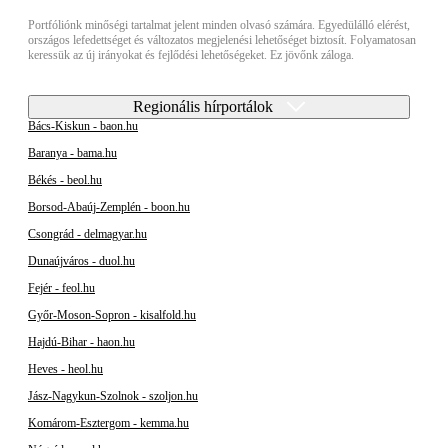
Portfóliónk minőségi tartalmat jelent minden olvasó számára. Egyedülálló elérést,
országos lefedettséget és változatos megjelenési lehetőséget biztosít. Folyamatosan
keressük az új irányokat és fejlődési lehetőségeket. Ez jövőnk záloga.
Regionális hírportálok
Bács-Kiskun - baon.hu
Baranya - bama.hu
Békés - beol.hu
Borsod-Abaúj-Zemplén - boon.hu
Csongrád - delmagyar.hu
Dunaújváros - duol.hu
Fejér - feol.hu
Győr-Moson-Sopron - kisalfold.hu
Hajdú-Bihar - haon.hu
Heves - heol.hu
Jász-Nagykun-Szolnok - szoljon.hu
Komárom-Esztergom - kemma.hu