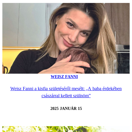
WEISZ FANNI
Weisz Fanni a kisfia születéséről mesélt: „A baba érdekében
császárral kellett szülnöm”
2025 JANUÁR 15