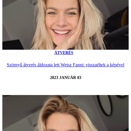
ÁTVERÉS
Szörnyű átverés áldozata lett Weisz Fanni: visszaéltek a képével
2023 JANUÁR 03