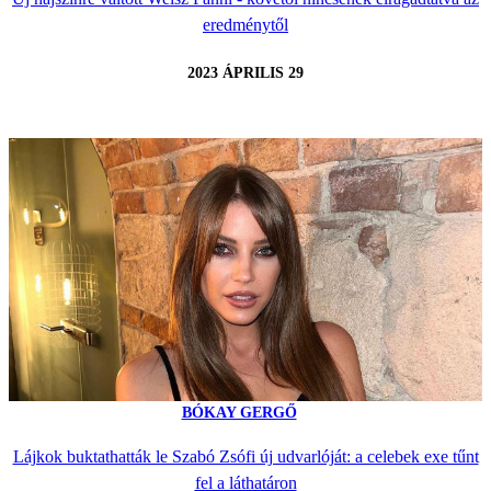
eredménytől
2023 ÁPRILIS 29
BÓKAY GERGŐ
Lájkok buktathatták le Szabó Zsófi új udvarlóját: a celebek exe tűnt
fel a láthatáron