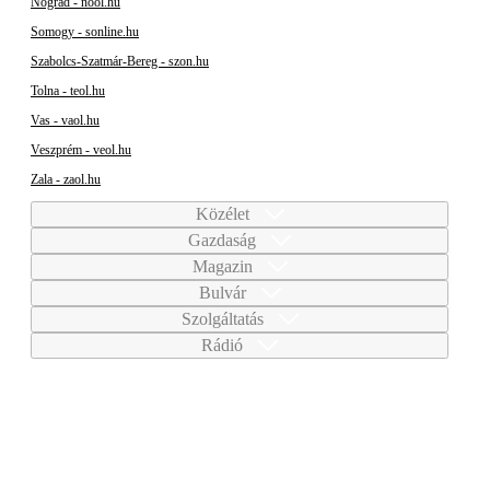
Nógrád - nool.hu
Somogy - sonline.hu
Szabolcs-Szatmár-Bereg - szon.hu
Tolna - teol.hu
Vas - vaol.hu
Veszprém - veol.hu
Zala - zaol.hu
Közélet
Gazdaság
Magazin
Bulvár
Szolgáltatás
Rádió