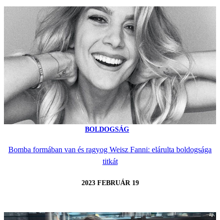
BOLDOGSÁG
Bomba formában van és ragyog Weisz Fanni: elárulta boldogsága
titkát
2023 FEBRUÁR 19