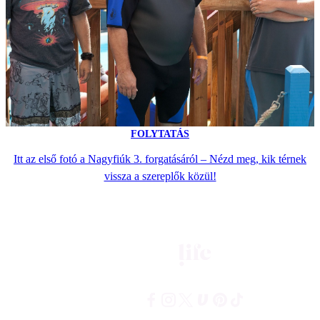
FOLYTATÁS
Itt az első fotó a Nagyfiúk 3. forgatásáról – Nézd meg, kik térnek
vissza a szereplők közül!