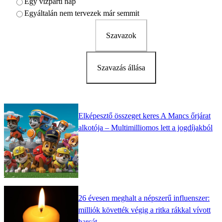
Egy vízparti nap
Egyáltalán nem tervezek már semmit
Szavazok
Szavazás állása
Elképesztő összeget keres A Mancs őrjárat
alkotója – Multimilliomos lett a jogdíjakból
26 évesen meghalt a népszerű influenszer:
milliók követték végig a ritka rákkal vívott
harcát