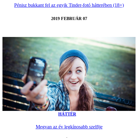
Pénisz bukkant fel az egyik Tinder-fotó hátterében (18+)
2019 FEBRUÁR 07
HÁTTÉR
Megvan az év legkínosabb szelfije