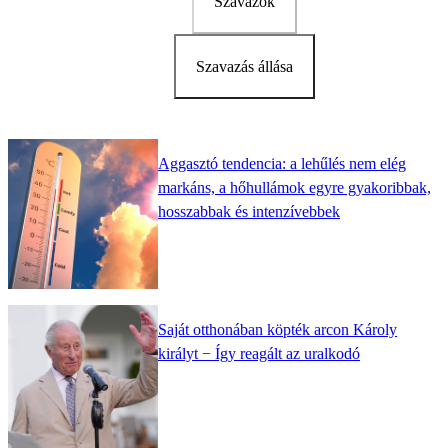
Szavazok
Szavazás állása
Aggasztó tendencia: a lehűlés nem elég
markáns, a hőhullámok egyre gyakoribbak,
hosszabbak és intenzívebbek
Saját otthonában köpték arcon Károly
királyt − Így reagált az uralkodó