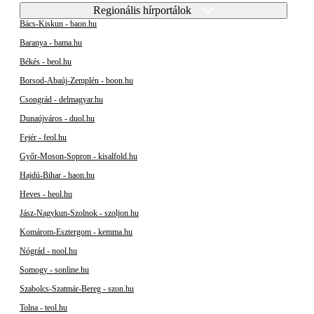
Regionális hírportálok
Bács-Kiskun - baon.hu
Baranya - bama.hu
Békés - beol.hu
Borsod-Abaúj-Zemplén - boon.hu
Csongrád - delmagyar.hu
Dunaújváros - duol.hu
Fejér - feol.hu
Győr-Moson-Sopron - kisalfold.hu
Hajdú-Bihar - haon.hu
Heves - heol.hu
Jász-Nagykun-Szolnok - szoljon.hu
Komárom-Esztergom - kemma.hu
Nógrád - nool.hu
Somogy - sonline.hu
Szabolcs-Szatmár-Bereg - szon.hu
Tolna - teol.hu