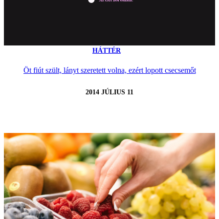
HÁTTÉR
Öt fiút szült, lányt szeretett volna, ezért lopott csecsemőt
2014 JÚLIUS 11