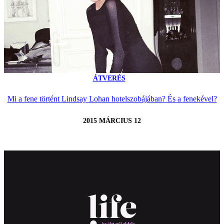
ÁTVERÉS
Mi a fene történt Lindsay Lohan hotelszobájában? És a fenekével?
2015 MÁRCIUS 12