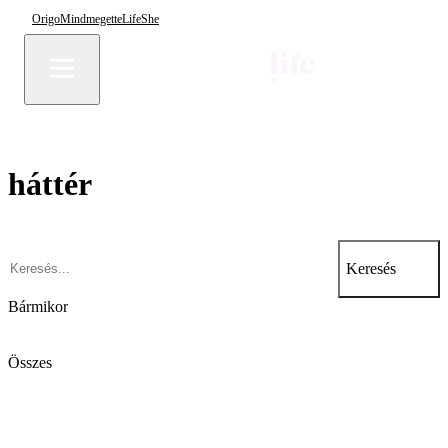
Origo
Mindmegette
Life
She
háttér
Keresés
Bármikor
Összes