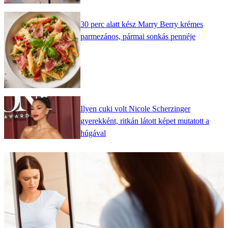
30 perc alatt kész Marry Berry krémes
parmezános, pármai sonkás pennéje
Ilyen cuki volt Nicole Scherzinger
gyerekként, ritkán látott képet mutatott a
húgával