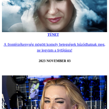
TÜNET
A frontérzékenység mögött komoly betegségek húzódhatnak meg,
ne legyints a fejfájásra!
2023 NOVEMBER 03