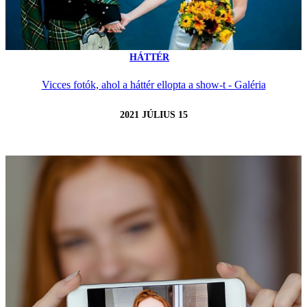
HÁTTÉR
Vicces fotók, ahol a háttér ellopta a show-t - Galéria
2021 JÚLIUS 15