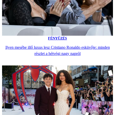
FÉNYŰZÉS
Ilyen mesébe illő luxus lesz Cristiano Ronaldo esküvője: minden
részlet a hétvégi nagy napról