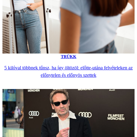
TRÜKK
5 kilóval többnek tűnsz, ha így öltözöl: előtte-utána felvételeken az
előnytelen és előnyös szettek