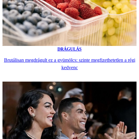
DRÁGULÁS
Brutálisan megdrágult ez a gyümölcs: szinte megfizethetetlen a régi
kedvenc