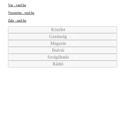
Vas - vaol.hu
Veszprém - veol.hu
Zala - zaol.hu
Közélet
Gazdaság
Magazin
Bulvár
Szolgáltatás
Rádió