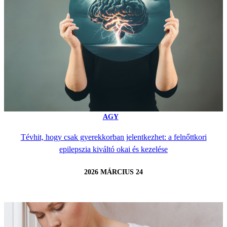
AGY
Tévhit, hogy csak gyerekkorban jelentkezhet: a felnőttkori
epilepszia kiváltó okai és kezelése
2026 MÁRCIUS 24