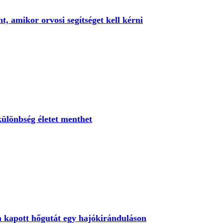
t, amikor orvosi segítséget kell kérni
ülönbség életet menthet
a kapott hőgutát egy hajókiránduláson