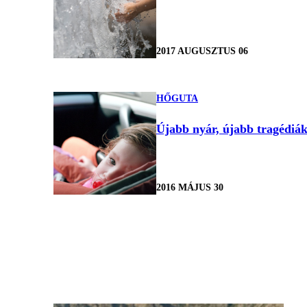
2017 AUGUSZTUS 06
HŐGUTA
Újabb nyár, újabb tragédiá
2016 MÁJUS 30