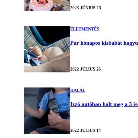
2023 JÚNIUS 13
ÉLETMENTÉS
Pár hónapos kisbabát hagytak
2022 JÚLIUS 26
HALÁL
Izzó autóban halt meg a 3 év
2022 JÚLIUS 14