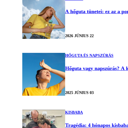
A hőguta tünetei: ez az a pon
2026 JÚNIUS 22
HŐGUTA ÉS NAPSZÚRÁS
Hőguta vagy napszúrás? A k
2025 JÚNIUS 03
KISBABA
Tragédia: 4 hónapos kisbab