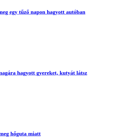
t meg egy tűző napon hagyott autóban
magára hagyott gyereket, kutyát látsz
meg hőguta miatt