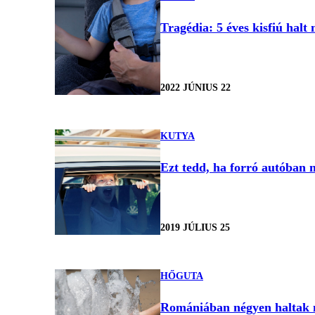
Tragédia: 5 éves kisfiú hal
2022 JÚNIUS 22
KUTYA
Ezt tedd, ha forró autóban 
2019 JÚLIUS 25
HŐGUTA
Romániában négyen haltak 