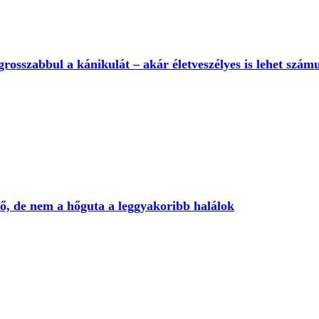
legrosszabbul a kánikulát – akár életveszélyes is lehet szá
ő, de nem a hőguta a leggyakoribb halálok