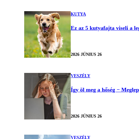
KUTYA
Ez az 5 kutyafajta viseli a 
2026 JÚNIUS 26
VESZÉLY
Így öl meg a hőség − Meglep
2026 JÚNIUS 26
VESZÉLY