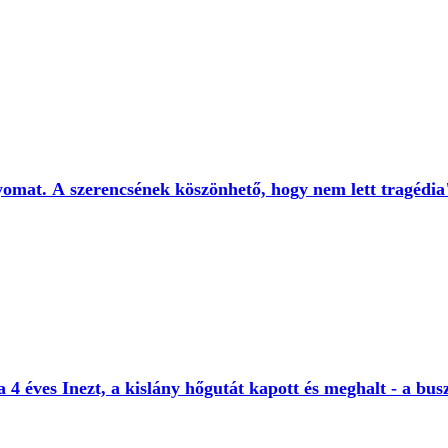
mat. A szerencsének köszönhető, hogy nem lett tragédia" 
 a 4 éves Inezt, a kislány hőgutát kapott és meghalt - a bu