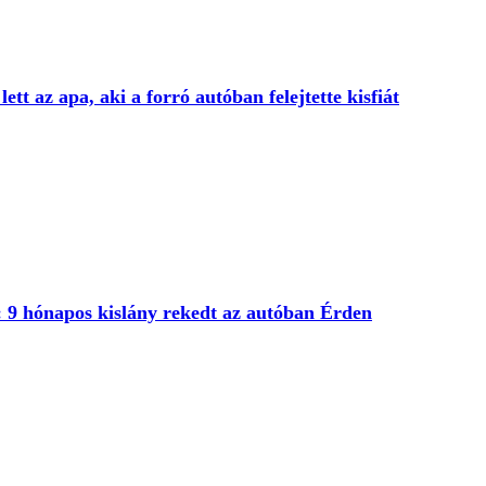
ett az apa, aki a forró autóban felejtette kisfiát
: 9 hónapos kislány rekedt az autóban Érden