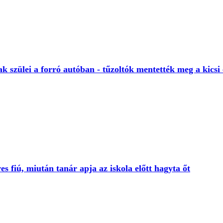
 szülei a forró autóban - tűzoltók mentették meg a kicsi 
es fiú, miután tanár apja az iskola előtt hagyta őt