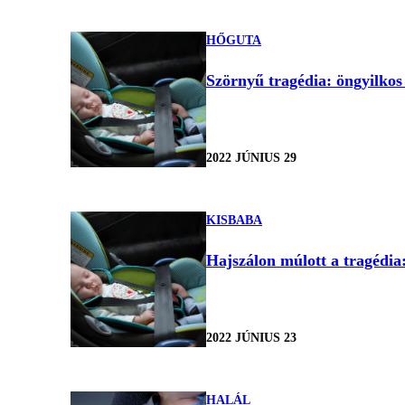
HŐGUTA
Szörnyű tragédia: öngyilkos l
2022 JÚNIUS 29
KISBABA
Hajszálon múlott a tragédia
2022 JÚNIUS 23
HALÁL