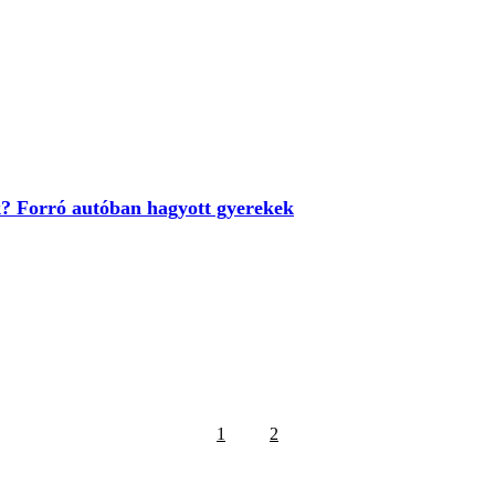
k? Forró autóban hagyott gyerekek
1
2