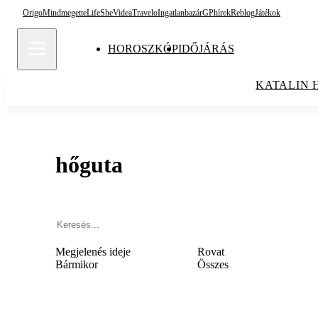
Origo
Mindmegette
Life
She
Videa
Travelo
Ingatlanbazár
GPhírek
Reblog
Játékok
HOROSZKÓP
IDŐJÁRÁS
KATALIN 
hőguta
Megjelenés ideje
Rovat
Bármikor
Összes