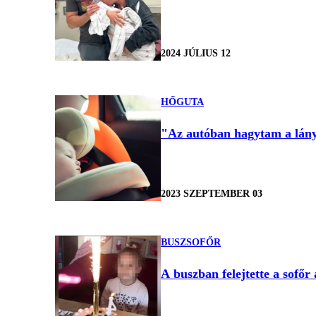
2024 JÚLIUS 12
HŐGUTA
"Az autóban hagytam a lányo
2023 SZEPTEMBER 03
BUSZSOFŐR
A buszban felejtette a sofőr