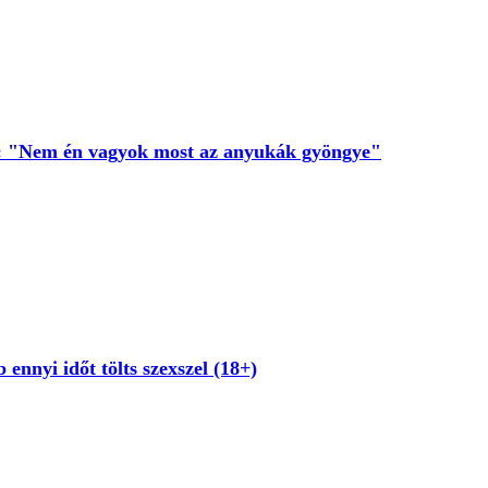
t: "Nem én vagyok most az anyukák gyöngye"
 ennyi időt tölts szexszel (18+)