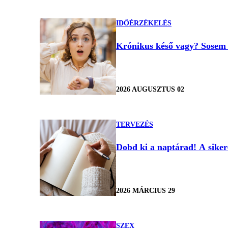
IDŐÉRZÉKELÉS
Krónikus késő vagy? Sosem é
2026 AUGUSZTUS 02
TERVEZÉS
Dobd ki a naptárad! A siker
2026 MÁRCIUS 29
SZEX