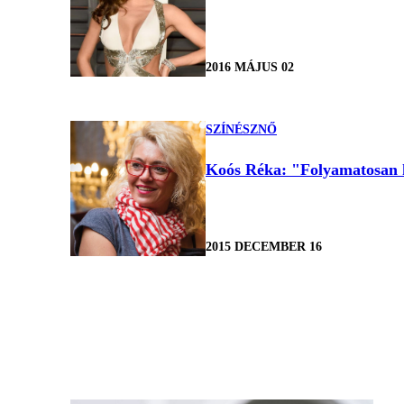
2016 MÁJUS 02
SZÍNÉSZNŐ
Koós Réka: "Folyamatosan 
2015 DECEMBER 16