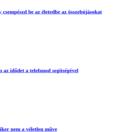
gy csempészd be az életedbe az összebújásokat
az idődet a telefonod segítségével
siker nem a véletlen műve