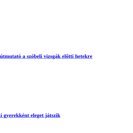
útmutató a szóbeli vizsgák előtti hetekre
i gyerekként eleget játszik