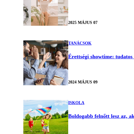
2025 MÁJUS 07
TANÁCSOK
Érettségi showtime: tudatos 
2024 MÁJUS 09
ISKOLA
Boldogabb felnőtt lesz az, ak