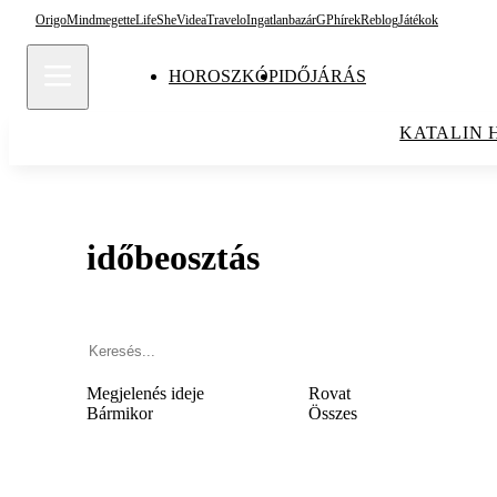
Origo
Mindmegette
Life
She
Videa
Travelo
Ingatlanbazár
GPhírek
Reblog
Játékok
HOROSZKÓP
IDŐJÁRÁS
KATALIN 
időbeosztás
Megjelenés ideje
Rovat
Bármikor
Összes