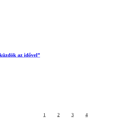
küzdök az idővel”
1
2
3
4