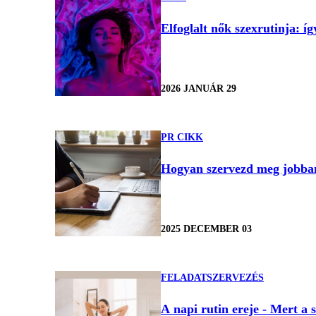
Elfoglalt nők szexrutinja: í
2026 JANUÁR 29
PR CIKK
Hogyan szervezd meg jobban 
2025 DECEMBER 03
FELADATSZERVEZÉS
A napi rutin ereje - Mert a 