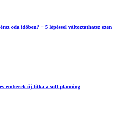
rsz oda időben? − 5 lépéssel változtathatsz ezen
es emberek új titka a soft planning