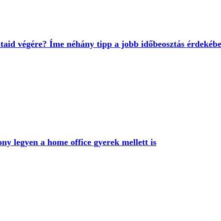
dataid végére? Íme néhány tipp a jobb időbeosztás érdekéb
ny legyen a home office gyerek mellett is