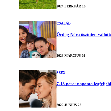
2024 FEBRUÁR 16
CSALÁD
Ördög Nóra őszintén vallot
2023 MÁRCIUS 02
SZEX
7-13 perc: naponta legfeljebb
2022 JÚNIUS 22