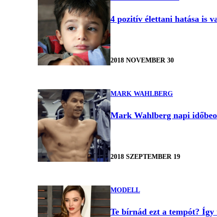
4 pozitív élettani hatása is
2018 NOVEMBER 30
MARK WAHLBERG
Mark Wahlberg napi időbeos
2018 SZEPTEMBER 19
MODELL
Te bírnád ezt a tempót? Így