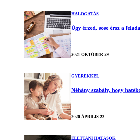
HALOGATÁS
Úgy érzed, sose érsz a fela
2021 OKTÓBER 29
GYEREKKEL
Néhány szabály, hogy hatéko
2020 ÁPRILIS 22
ÉLETTANI HATÁSOK