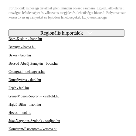
Portfóliónk minőségi tartalmat jelent minden olvasó számára. Egyedülálló elérést,
országos lefedettséget és változatos megjelenési lehetőséget biztosít. Folyamatosan
keressük az új irányokat és fejlődési lehetőségeket. Ez jövőnk záloga.
Regionális hírportálok
Bács-Kiskun - baon.hu
Baranya - bama.hu
Békés - beol.hu
Borsod-Abaúj-Zemplén - boon.hu
Csongrád - delmagyar.hu
Dunaújváros - duol.hu
Fejér - feol.hu
Győr-Moson-Sopron - kisalfold.hu
Hajdú-Bihar - haon.hu
Heves - heol.hu
Jász-Nagykun-Szolnok - szoljon.hu
Komárom-Esztergom - kemma.hu