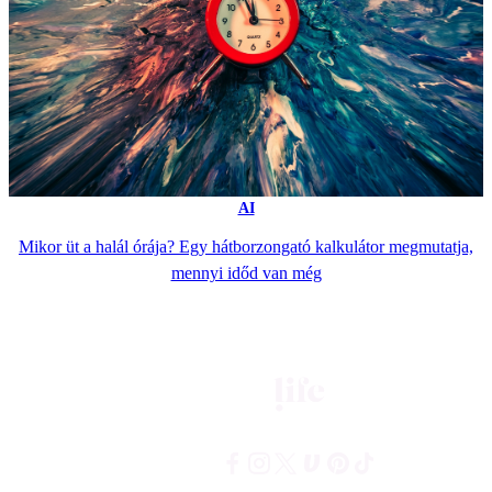
AI
Mikor üt a halál órája? Egy hátborzongató kalkulátor megmutatja,
mennyi időd van még