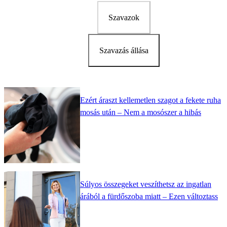
Szavazok
Szavazás állása
Ezért áraszt kellemetlen szagot a fekete ruha
mosás után – Nem a mosószer a hibás
Súlyos összegeket veszíthetsz az ingatlan
árából a fürdőszoba miatt – Ezen változtass