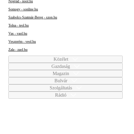
Nógrád - nool.hu
Somogy - sonline.hu
Szabolcs-Szatmár-Bereg - szon.hu
Tolna - teol.hu
Vas - vaol.hu
Veszprém - veol.hu
Zala - zaol.hu
Közélet
Gazdaság
Magazin
Bulvár
Szolgáltatás
Rádió