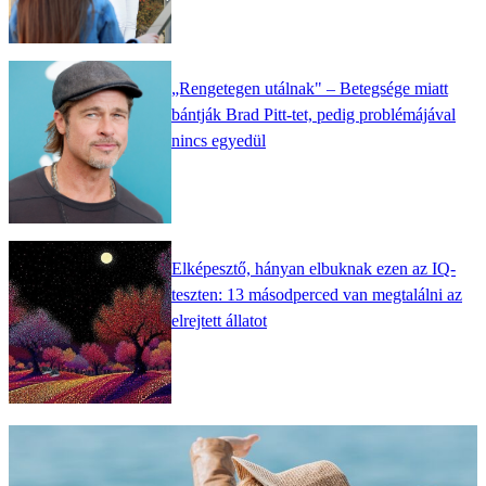
„Rengetegen utálnak" – Betegsége miatt
bántják Brad Pitt-tet, pedig problémájával
nincs egyedül
Elképesztő, hányan elbuknak ezen az IQ-
teszten: 13 másodperced van megtalálni az
elrejtett állatot