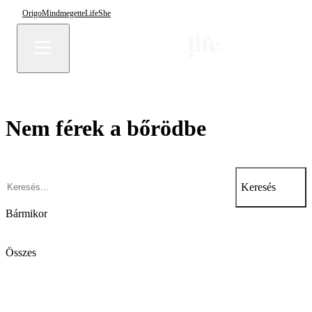
Origo
Mindmegette
Life
She
Nem férek a bőrödbe
Keresés
Bármikor
Összes