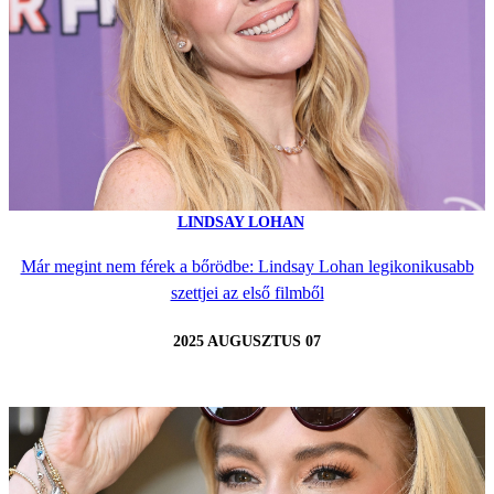
LINDSAY LOHAN
Már megint nem férek a bőrödbe: Lindsay Lohan legikonikusabb
szettjei az első filmből
2025 AUGUSZTUS 07