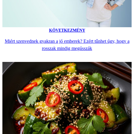
KÖVETKEZMÉNY
Miért szenvednek gyakran a jó emberek? Ezért tűnhet úgy, hogy a
rosszak mindig megússzák