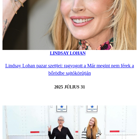
LINDSAY LOHAN
Lindsay Lohan pazar szettjei: ragyogott a Már megint nem férek a
bőrödbe sajtókörútján
2025 JÚLIUS 31