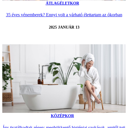
ÁTLAGÉLETKOR
35 éves vénemberek? Ennyi volt a várható élettartam az ókorban
2025 JANUÁR 13
KÖZÉPKOR
Így tisztálkodtak régen: meghökkentő higiéniai szokások, amitől tuti