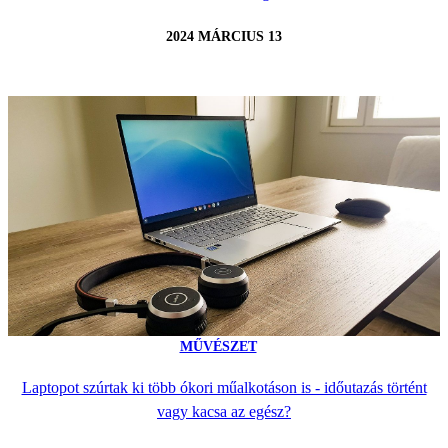
2024 MÁRCIUS 13
MŰVÉSZET
Laptopot szúrtak ki több ókori műalkotáson is - időutazás történt
vagy kacsa az egész?