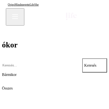
Origo
Mindmegette
Life
She
ókor
Keresés
Bármikor
Összes