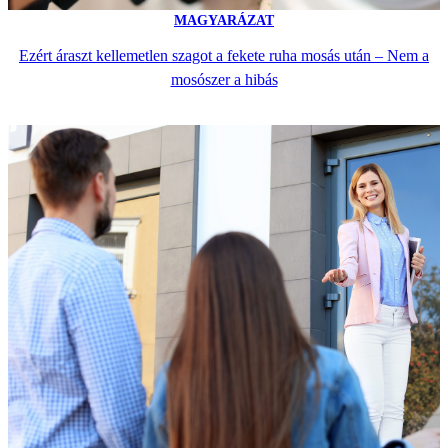
MAGYARÁZAT
Ezért áraszt kellemetlen szagot a fekete ruha mosás után – Nem a
mosószer a hibás