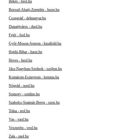
Békés - beol.hu
Borsod-Abaúj-Zemplén - boon.hu
Csongrád - delmagyar.hu
Dunaújváros - duol.hu
Fejér - feol.hu
Győr-Moson-Sopron - kisalfold.hu
Hajdú-Bihar - haon.hu
Heves - heol.hu
Jász-Nagykun-Szolnok - szoljon.hu
Komárom-Esztergom - kemma.hu
Nógrád - nool.hu
Somogy - sonline.hu
Szabolcs-Szatmár-Bereg - szon.hu
Tolna - teol.hu
Vas - vaol.hu
Veszprém - veol.hu
Zala - zaol.hu