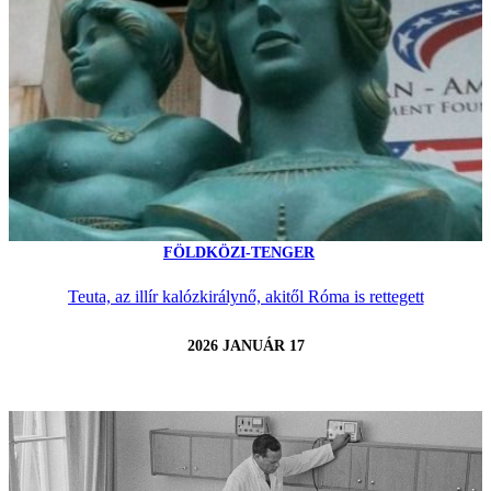
FÖLDKÖZI-TENGER
Teuta, az illír kalózkirálynő, akitől Róma is rettegett
2026 JANUÁR 17