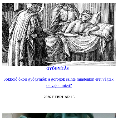
GYÓGYÍTÁS
Sokkoló ókori gyógymód: a görögök szinte mindenkin eret vágtak,
de vajon miért?
2026 FEBRUÁR 15