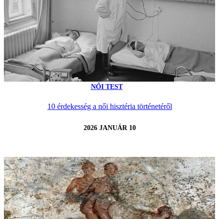
NŐI TEST
10 érdekesség a női hisztéria történetéről
2026 JANUÁR 10