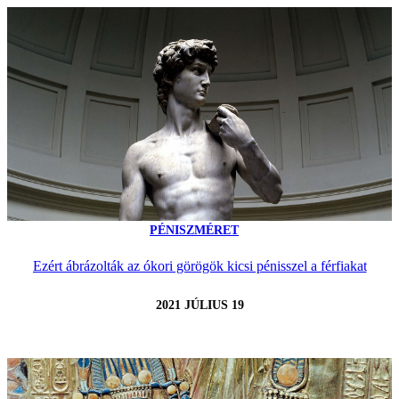
PÉNISZMÉRET
Ezért ábrázolták az ókori görögök kicsi pénisszel a férfiakat
2021 JÚLIUS 19