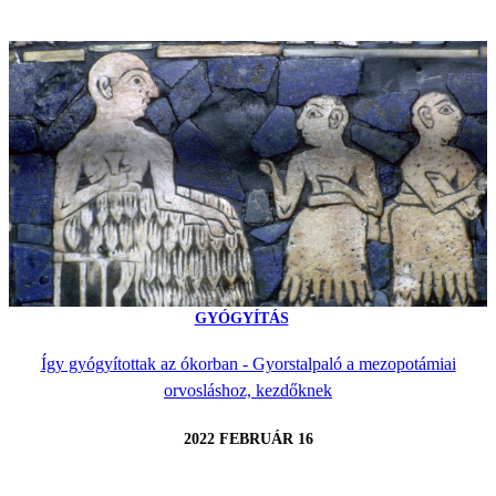
GYÓGYÍTÁS
Így gyógyítottak az ókorban - Gyorstalpaló a mezopotámiai
orvosláshoz, kezdőknek
2022 FEBRUÁR 16