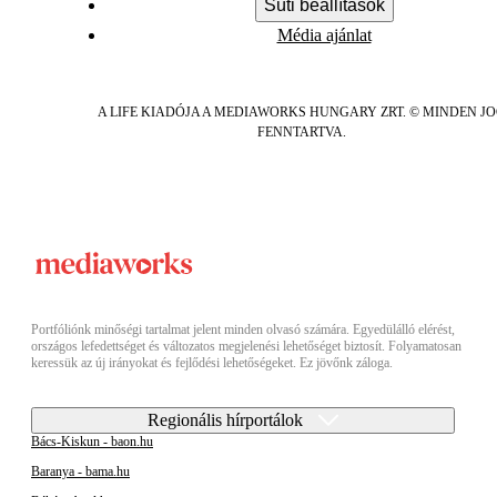
Süti beállítások
Média ajánlat
A LIFE KIADÓJA A MEDIAWORKS HUNGARY ZRT. © MINDEN J
FENNTARTVA.
Portfóliónk minőségi tartalmat jelent minden olvasó számára. Egyedülálló elérést,
országos lefedettséget és változatos megjelenési lehetőséget biztosít. Folyamatosan
keressük az új irányokat és fejlődési lehetőségeket. Ez jövőnk záloga.
Regionális hírportálok
Bács-Kiskun - baon.hu
Baranya - bama.hu