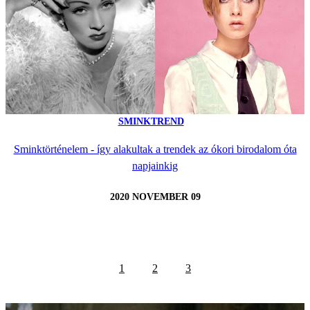
SMINKTREND
Sminktörténelem - így alakultak a trendek az ókori birodalom óta
napjainkig
2020 NOVEMBER 09
1
2
3