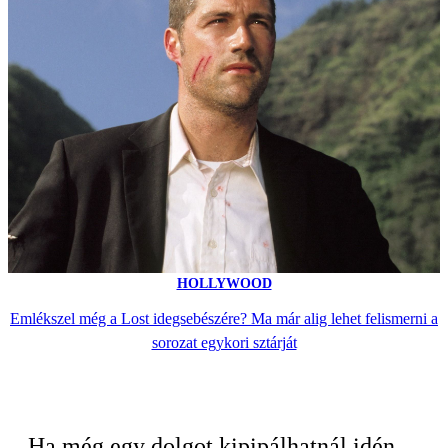
HOLLYWOOD
Emlékszel még a Lost idegsebészére? Ma már alig lehet felismerni a
sorozat egykori sztárját
Ha még egy dolgot kipipálhatnál idén