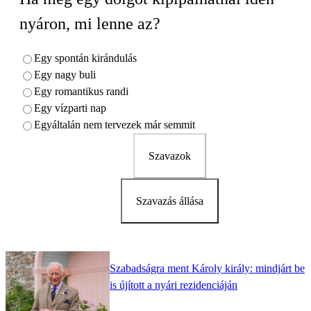
nyáron, mi lenne az?
Egy spontán kirándulás
Egy nagy buli
Egy romantikus randi
Egy vízparti nap
Egyáltalán nem tervezek már semmit
Szavazok
Szavazás állása
Szabadságra ment Károly király: mindjárt be
is újított a nyári rezidenciáján