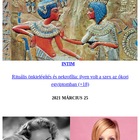
INTIM
Rituális önkielégítés és nekrofília: ilyen volt a szex az ókori
egyiptomban (+18)
2021 MÁRCIUS 25