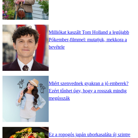
Milliókat kaszált Tom Holland a legújabb
Pókember-filmmel: mutatjuk, mekkora a
bevétele
Miért szenvednek gyakran a jó emberek?
Ezért tűnhet úgy, hogy a rosszak mindig
megússzák
Ez a ropogós japán uborkasaláta új szintre