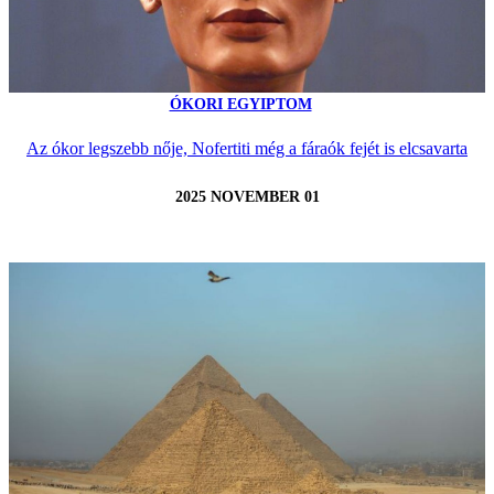
ÓKORI EGYIPTOM
Az ókor legszebb nője, Nofertiti még a fáraók fejét is elcsavarta
2025 NOVEMBER 01