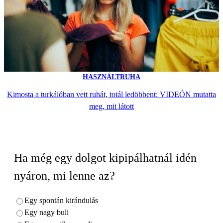
HASZNÁLTRUHA
Kimosta a turkálóban vett ruhát, totál ledöbbent: VIDEÓN mutatta
meg, mit látott
Ha még egy dolgot kipipálhatnál idén
nyáron, mi lenne az?
Egy spontán kirándulás
Egy nagy buli