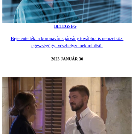
BETEGSÉG
Bejelentették: a koronavírus-járvány továbbra is nemzetközi
egészségügyi vészhelyzetnek minősül
2023 JANUÁR 30