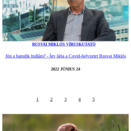
RUSVAI MIKLÓS VÍRUSKUTATÓ
Jön a hatodik hullám? - Így látja a Covid-helyzetet Rusvai Miklós
2022 JÚNIUS 24
1
2
3
4
5