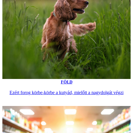
FÖLD
Ezért forog körbe-körbe a kutyád, mielőtt a nagydolgát végzi