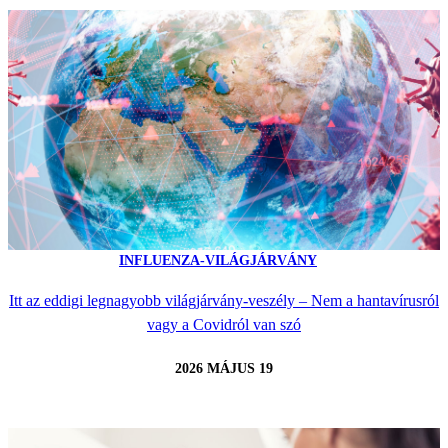
INFLUENZA-VILÁGJÁRVÁNY
Itt az eddigi legnagyobb világjárvány-veszély – Nem a hantavírusról
vagy a Covidról van szó
2026 MÁJUS 19