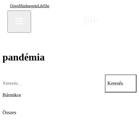
Origo
Mindmegette
Life
She
pandémia
Keresés
Bármikor
Összes