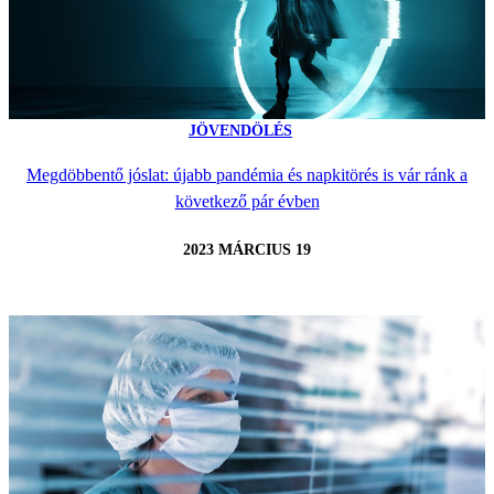
JÖVENDÖLÉS
Megdöbbentő jóslat: újabb pandémia és napkitörés is vár ránk a
következő pár évben
2023 MÁRCIUS 19