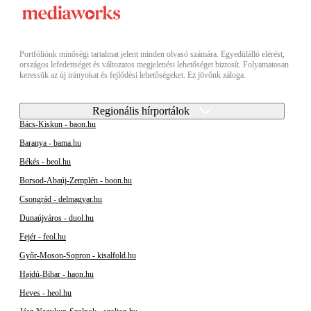
Portfóliónk minőségi tartalmat jelent minden olvasó számára. Egyedülálló elérést,
országos lefedettséget és változatos megjelenési lehetőséget biztosít. Folyamatosan
keressük az új irányokat és fejlődési lehetőségeket. Ez jövőnk záloga.
Regionális hírportálok
Bács-Kiskun - baon.hu
Baranya - bama.hu
Békés - beol.hu
Borsod-Abaúj-Zemplén - boon.hu
Csongrád - delmagyar.hu
Dunaújváros - duol.hu
Fejér - feol.hu
Győr-Moson-Sopron - kisalfold.hu
Hajdú-Bihar - haon.hu
Heves - heol.hu