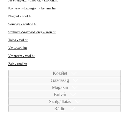
Jász-Nagykun-Szolnok - szoljon.hu
Komárom-Esztergom - kemma.hu
Nógrád - nool.hu
Somogy - sonline.hu
Szabolcs-Szatmár-Bereg - szon.hu
Tolna - teol.hu
Vas - vaol.hu
Veszprém - veol.hu
Zala - zaol.hu
Közélet
Gazdaság
Magazin
Bulvár
Szolgáltatás
Rádió