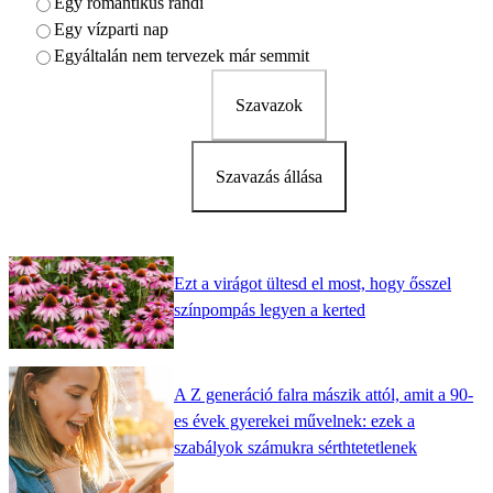
Egy romantikus randi
Egy vízparti nap
Egyáltalán nem tervezek már semmit
Szavazok
Szavazás állása
Ezt a virágot ültesd el most, hogy ősszel
színpompás legyen a kerted
A Z generáció falra mászik attól, amit a 90-
es évek gyerekei művelnek: ezek a
szabályok számukra sérthtetetlenek