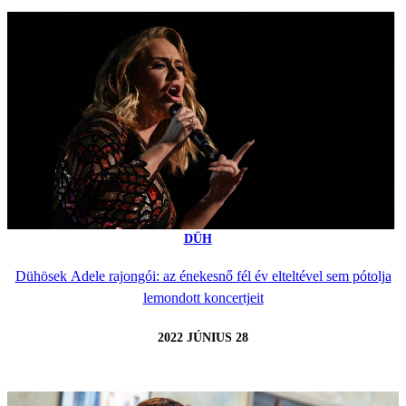
DÜH
Dühösek Adele rajongói: az énekesnő fél év elteltével sem pótolja
lemondott koncertjeit
2022 JÚNIUS 28