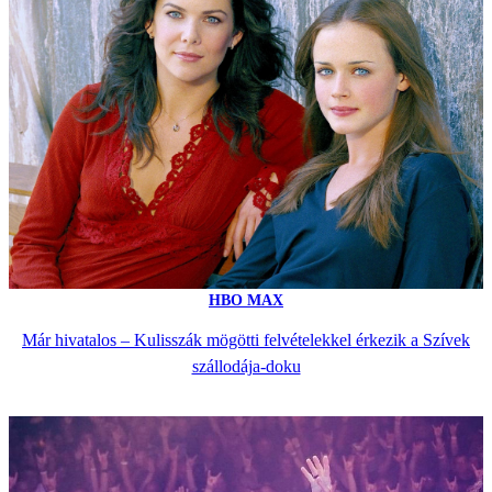
HBO MAX
Már hivatalos – Kulisszák mögötti felvételekkel érkezik a Szívek
szállodája-doku