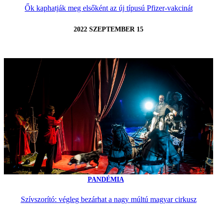
Ők kaphatják meg elsőként az új típusú Pfizer-vakcinát
2022 SZEPTEMBER 15
PANDÉMIA
Szívszorító: végleg bezárhat a nagy múltú magyar cirkusz