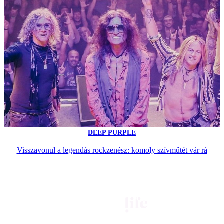
DEEP PURPLE
Visszavonul a legendás rockzenész: komoly szívműtét vár rá