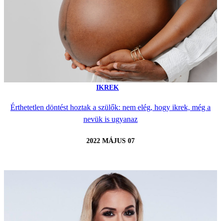
IKREK
Érthetetlen döntést hoztak a szülők: nem elég, hogy ikrek, még a
nevük is ugyanaz
2022 MÁJUS 07