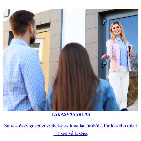
LAKÁSVÁSÁRLÁS
Súlyos összegeket veszíthetsz az ingatlan árából a fürdőszoba miatt
– Ezen változtass