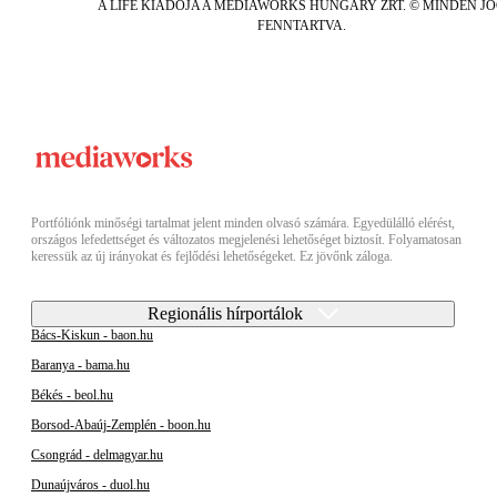
A LIFE KIADÓJA A MEDIAWORKS HUNGARY ZRT. © MINDEN J
FENNTARTVA.
Portfóliónk minőségi tartalmat jelent minden olvasó számára. Egyedülálló elérést,
országos lefedettséget és változatos megjelenési lehetőséget biztosít. Folyamatosan
keressük az új irányokat és fejlődési lehetőségeket. Ez jövőnk záloga.
Regionális hírportálok
Bács-Kiskun - baon.hu
Baranya - bama.hu
Békés - beol.hu
Borsod-Abaúj-Zemplén - boon.hu
Csongrád - delmagyar.hu
Dunaújváros - duol.hu