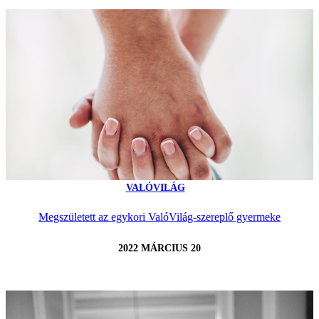
VALÓVILÁG
Megszületett az egykori ValóVilág-szereplő gyermeke
2022 MÁRCIUS 20