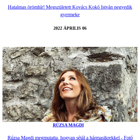
Hatalmas örömhír! Megszületett Kovács Kokó István negyedik
gyermeke
2022 ÁPRILIS 06
RÚZSA MAGDI
Rúzsa Magdi megmutatta, hogyan sétál a hármasikrekkel - Fotó