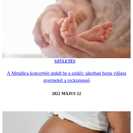
SZÜLETÉS
A Metallica koncertjén indult be a szülés: sátorban hozta világra
gyermekét a rockrajongó
2022 MÁJUS 12