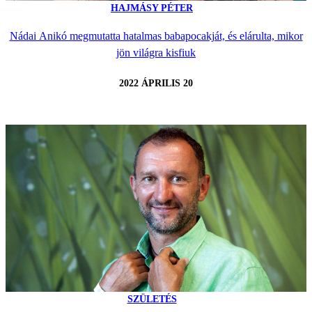
HAJMÁSY PÉTER
Nádai Anikó megmutatta hatalmas babapocakját, és elárulta, mikor
jön világra kisfiuk
2022 ÁPRILIS 20
SZÜLETÉS