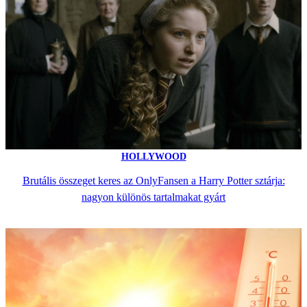
HOLLYWOOD
Brutális összeget keres az OnlyFansen a Harry Potter sztárja:
nagyon különös tartalmakat gyárt