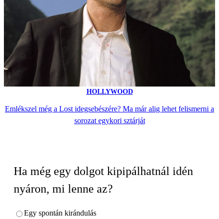
HOLLYWOOD
Emlékszel még a Lost idegsebészére? Ma már alig lehet felismerni a
sorozat egykori sztárját
Ha még egy dolgot kipipálhatnál idén
nyáron, mi lenne az?
Egy spontán kirándulás