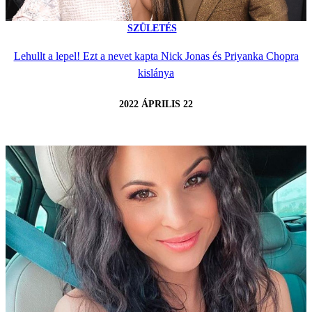
SZÜLETÉS
Lehullt a lepel! Ezt a nevet kapta Nick Jonas és Priyanka Chopra
kislánya
2022 ÁPRILIS 22