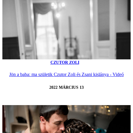
CZUTOR ZOLI
Jön a baba: ma születik Czutor Zoli és Zsani kislánya - Videó
2022 MÁRCIUS 13