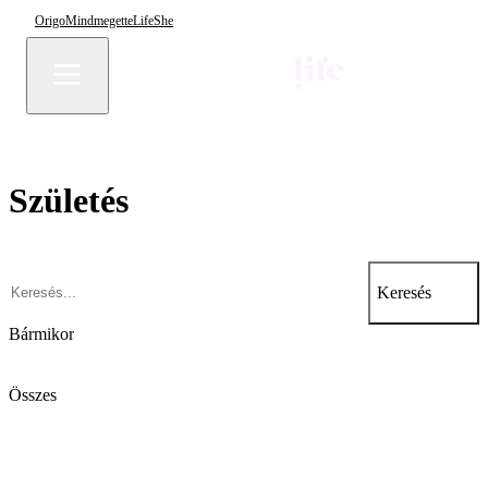
Origo
Mindmegette
Life
She
Születés
Keresés
Bármikor
Összes