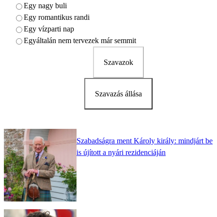
Egy nagy buli
Egy romantikus randi
Egy vízparti nap
Egyáltalán nem tervezek már semmit
Szavazok
Szavazás állása
Szabadságra ment Károly király: mindjárt be
is újított a nyári rezidenciáján