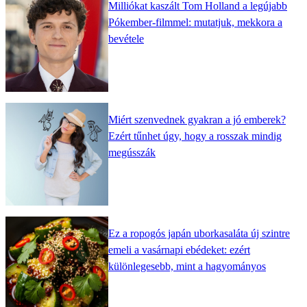
Milliókat kaszált Tom Holland a legújabb
Pókember-filmmel: mutatjuk, mekkora a
bevétele
Miért szenvednek gyakran a jó emberek?
Ezért tűnhet úgy, hogy a rosszak mindig
megússzák
Ez a ropogós japán uborkasaláta új szintre
emeli a vasárnapi ebédeket: ezért
különlegesebb, mint a hagyományos