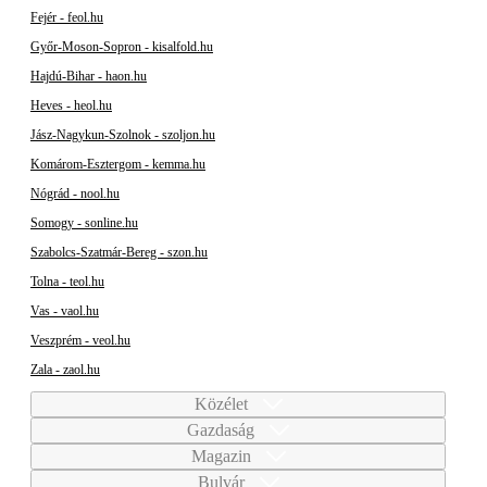
Fejér - feol.hu
Győr-Moson-Sopron - kisalfold.hu
Hajdú-Bihar - haon.hu
Heves - heol.hu
Jász-Nagykun-Szolnok - szoljon.hu
Komárom-Esztergom - kemma.hu
Nógrád - nool.hu
Somogy - sonline.hu
Szabolcs-Szatmár-Bereg - szon.hu
Tolna - teol.hu
Vas - vaol.hu
Veszprém - veol.hu
Zala - zaol.hu
Közélet
Gazdaság
Magazin
Bulvár