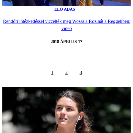
ELŐ ADÁS
Rendőri intézkedéssel viccelték meg Wossala Rozinát a Reggeliben:
videó
2018 ÁPRILIS 17
1
2
3