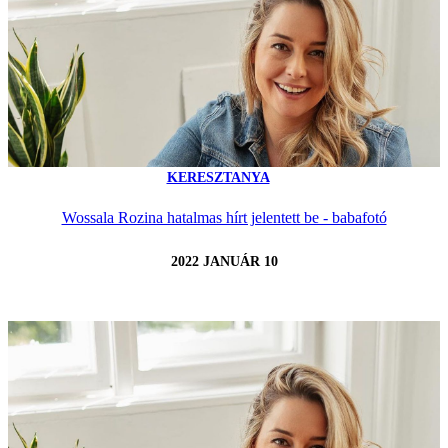
KERESZTANYA
Wossala Rozina hatalmas hírt jelentett be - babafotó
2022 JANUÁR 10