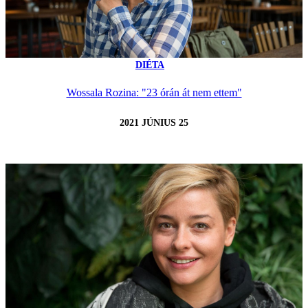
DIÉTA
Wossala Rozina: "23 órán át nem ettem"
2021 JÚNIUS 25