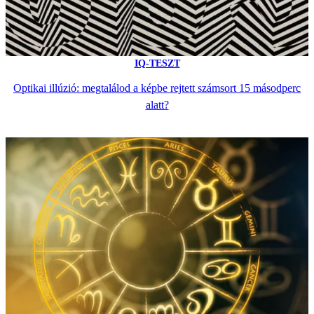
IQ-TESZT
Optikai illúzió: megtalálod a képbe rejtett számsort 15 másodperc
alatt?