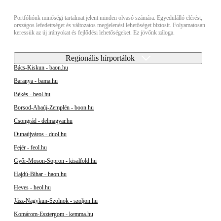
Portfóliónk minőségi tartalmat jelent minden olvasó számára. Egyedülálló elérést,
országos lefedettséget és változatos megjelenési lehetőséget biztosít. Folyamatosan
keressük az új irányokat és fejlődési lehetőségeket. Ez jövőnk záloga.
Regionális hírportálok
Bács-Kiskun - baon.hu
Baranya - bama.hu
Békés - beol.hu
Borsod-Abaúj-Zemplén - boon.hu
Csongrád - delmagyar.hu
Dunaújváros - duol.hu
Fejér - feol.hu
Győr-Moson-Sopron - kisalfold.hu
Hajdú-Bihar - haon.hu
Heves - heol.hu
Jász-Nagykun-Szolnok - szoljon.hu
Komárom-Esztergom - kemma.hu