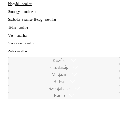
Nógrád - nool.hu
Somogy - sonline.hu
Szabolcs-Szatmár-Bereg - szon.hu
Tolna - teol.hu
Vas - vaol.hu
Veszprém - veol.hu
Zala - zaol.hu
Közélet
Gazdaság
Magazin
Bulvár
Szolgáltatás
Rádió