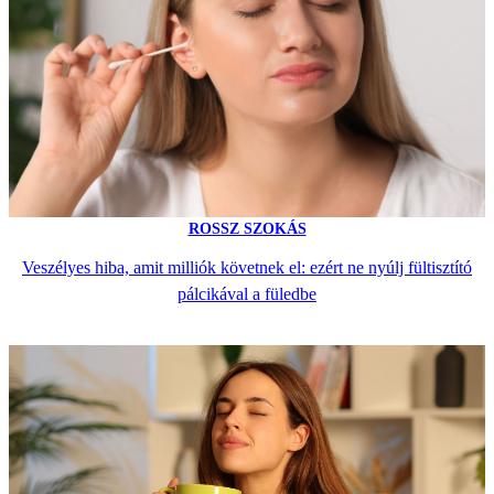
ROSSZ SZOKÁS
Veszélyes hiba, amit milliók követnek el: ezért ne nyúlj fültisztító
pálcikával a füledbe