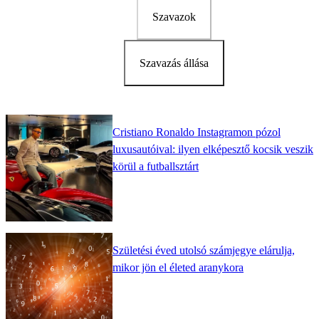
Szavazok
Szavazás állása
Cristiano Ronaldo Instagramon pózol
luxusautóival: ilyen elképesztő kocsik veszik
körül a futballsztárt
Születési éved utolsó számjegye elárulja,
mikor jön el életed aranykora