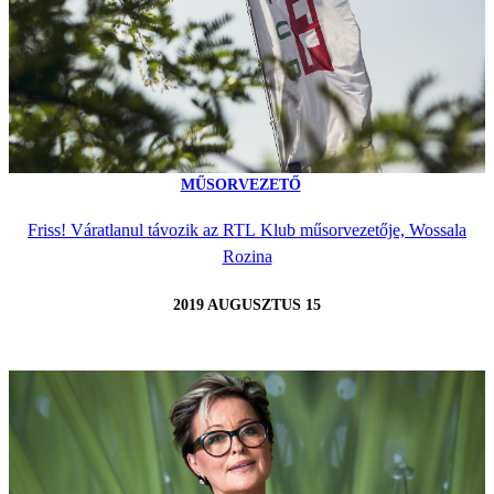
MŰSORVEZETŐ
Friss! Váratlanul távozik az RTL Klub műsorvezetője, Wossala
Rozina
2019 AUGUSZTUS 15