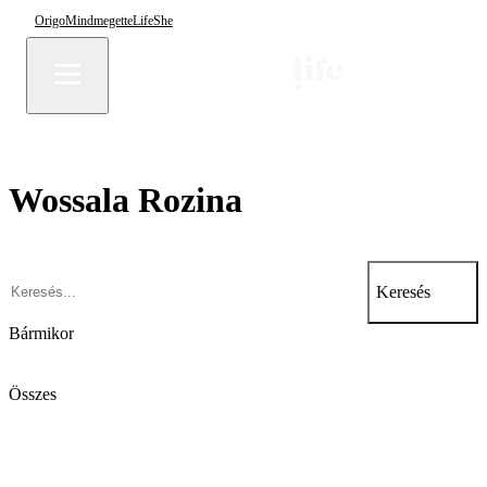
Origo
Mindmegette
Life
She
Wossala Rozina
Keresés
Bármikor
Összes