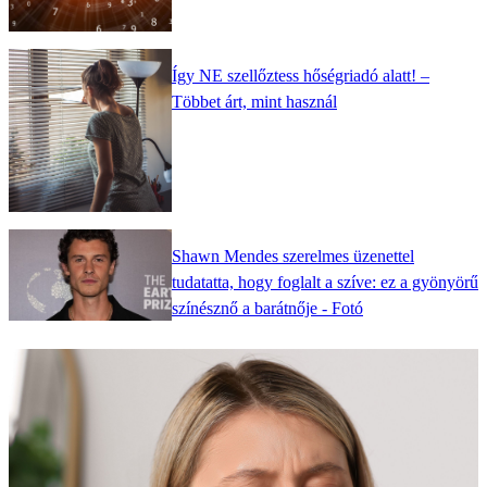
Így NE szellőztess hőségriadó alatt! –
Többet árt, mint használ
Shawn Mendes szerelmes üzenettel
tudatatta, hogy foglalt a szíve: ez a gyönyörű
színésznő a barátnője - Fotó