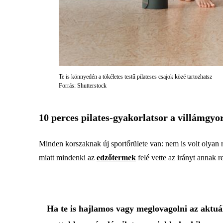
Te is könnyedén a tökéletes testű pilateses csajok közé tartozhatsz
Forrás: Shutterstock
10 perces pilates-gyakorlatsor a villámgyo
Minden korszaknak új sportőrülete van: nem is volt olyan 
miatt mindenki az
edzőtermek
felé vette az irányt annak
Ha te is hajlamos vagy meglovagolni az aktuá