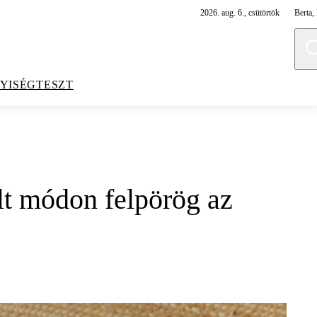
2026. aug. 6., csütörtök
Berta, 
YISÉGTESZT
ült módon felpörög az