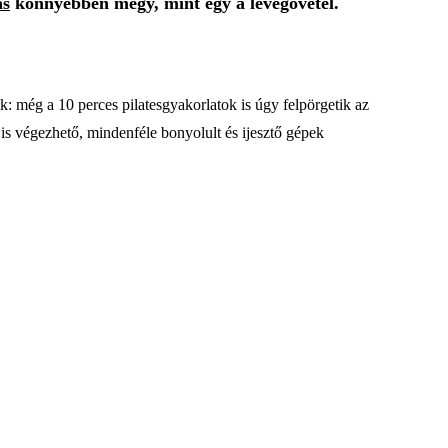
ás
könnyebben megy, mint egy a levegővétel.
ik: még a 10 perces pilatesgyakorlatok is úgy felpörgetik az
s végezhető, mindenféle bonyolult és ijesztő gépek