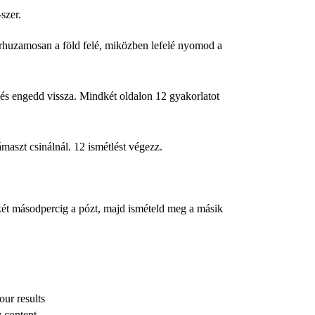
-szer.
párhuzamosan a föld felé, miközben lefelé nyomod a
i és engedd vissza. Mindkét oldalon 12 gyakorlatot
ámaszt csinálnál. 12 ismétlést végezz.
i két másodpercig a pózt, majd ismételd meg a másik
ur results
 content.