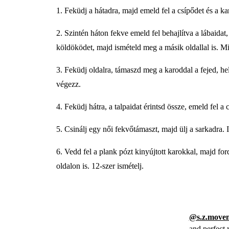
1. Feküdj a hátadra, majd emeld fel a csípődet és a k
2. Szintén háton fekve emeld fel behajlítva a lábaida
köldöködet, majd ismételd meg a másik oldallal is. M
3. Feküdj oldalra, támaszd meg a karoddal a fejed, he
végezz.
4. Feküdj hátra, a talpaidat érintsd össze, emeld fel 
5. Csinálj egy női fekvőtámaszt, majd ülj a sarkadra.
6. Vedd fel a plank pózt kinyújtott karokkal, majd fo
oldalon is. 12-szer ismételj.
@s.z.move
and perfect 