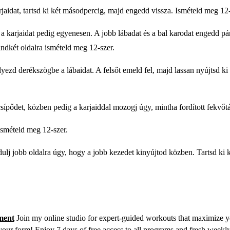
arjaidat, tartsd ki két másodpercig, majd engedd vissza. Ismételd meg 12
t, a karjaidat pedig egyenesen. A jobb lábadat és a bal karodat engedd 
indkét oldalra ismételd meg 12-szer.
lyezd derékszögbe a lábaidat. A felsőt emeld fel, majd lassan nyújtsd k
a csípődet, közben pedig a karjaiddal mozogj úgy, mintha fordított fekvőt
 Ismételd meg 12-szer.
rdulj jobb oldalra úgy, hogy a jobb kezedet kinyújtod közben. Tartsd k
ment
Join my online studio for expert-guided workouts that maximize yo
your form! Enjoy 7 days of free access to all programs and fresh weekly