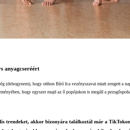
rs anyagcseréért
rég (dehogynem), hogy otthon Bíró Ica vezényszavai miatt zengett a na
 reményében, hogy egyszer majd az ő popójukon is megáll a pezsgőspoh
lis trendeket, akkor bizonyára találkoztál már a TikTokon