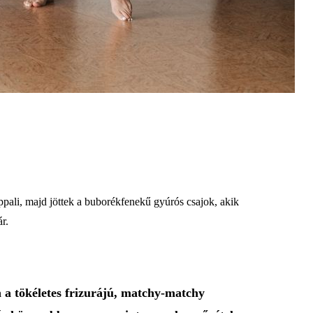
ppali, majd jöttek a buborékfenekű gyúrós csajok, akik
ár.
 a tökéletes frizurájú, matchy-matchy