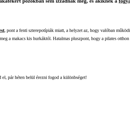
yakatekert pózokban sem izzadnak meg, és akiknek a
fogy
est
, pont a fenti szterepotípiák miatt, a helyzet az, hogy valóban működ
g a makacs kis hurkáktól. Hatalmas pluszpont, hogy a pilates otthon i
 el, pár héten belül érezni fogod a különbséget!