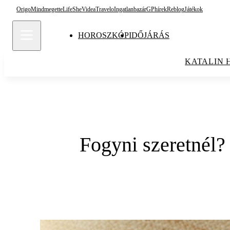
Origo
Mindmegette
Life
She
Videa
Travelo
Ingatlanbazár
GPhírek
Reblog
Játékok
HOROSZKÓP
IDŐJÁRÁS
KATALIN 
Fogyni szeretnél? 