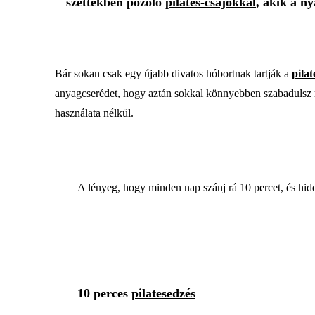
szettekben pózoló
pilates-csajokkal
, akik a n
Bár sokan csak egy újabb divatos hóbortnak tartják a
pilat
anyagcserédet, hogy aztán sokkal könnyebben szabadulsz me
használata nélkül.
A lényeg, hogy minden nap szánj rá 10 percet, és hidd
10 perces
pilatesedzés