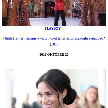
PLAYBOY
Hugh Hefner: feminista vagy nőket tárgyiasító szexuális ragadozó?
(18+)
2022 OKTÓBER 20