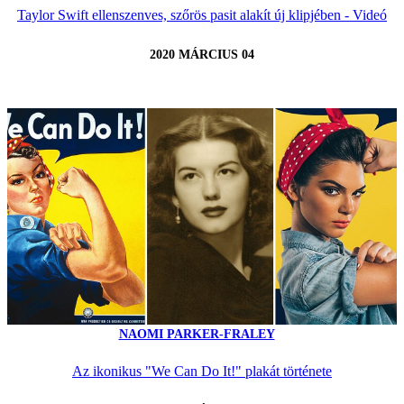
Taylor Swift ellenszenves, szőrös pasit alakít új klipjében - Videó
2020 MÁRCIUS 04
NAOMI PARKER-FRALEY
Az ikonikus "We Can Do It!" plakát története