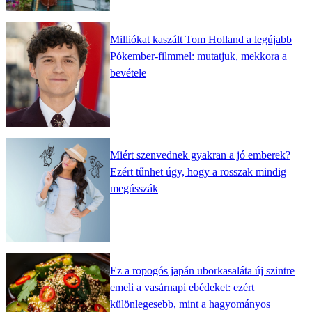
Milliókat kaszált Tom Holland a legújabb
Pókember-filmmel: mutatjuk, mekkora a
bevétele
Miért szenvednek gyakran a jó emberek?
Ezért tűnhet úgy, hogy a rosszak mindig
megússzák
Ez a ropogós japán uborkasaláta új szintre
emeli a vasárnapi ebédeket: ezért
különlegesebb, mint a hagyományos