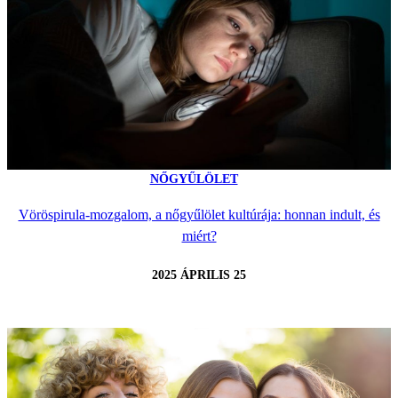
NŐGYŰLÖLET
Vöröspirula-mozgalom, a nőgyűlölet kultúrája: honnan indult, és
miért?
2025 ÁPRILIS 25