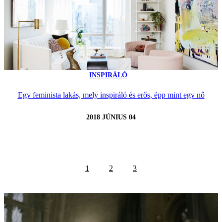
INSPIRÁLÓ
Egy feminista lakás, mely inspiráló és erős, épp mint egy nő
2018 JÚNIUS 04
1
2
3