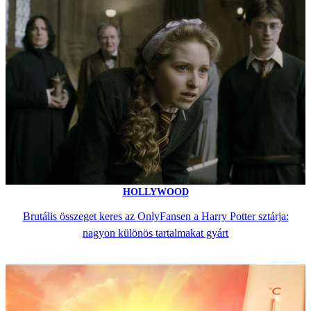
HOLLYWOOD
Brutális összeget keres az OnlyFansen a Harry Potter sztárja:
nagyon különös tartalmakat gyárt