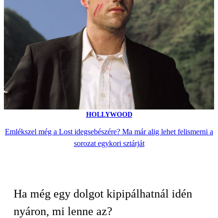
HOLLYWOOD
Emlékszel még a Lost idegsebészére? Ma már alig lehet felismerni a
sorozat egykori sztárját
Ha még egy dolgot kipipálhatnál idén
nyáron, mi lenne az?