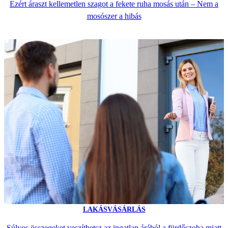
Ezért áraszt kellemetlen szagot a fekete ruha mosás után – Nem a
mosószer a hibás
LAKÁSVÁSÁRLÁS
Súlyos összegeket veszíthetsz az ingatlan árából a fürdőszoba miatt