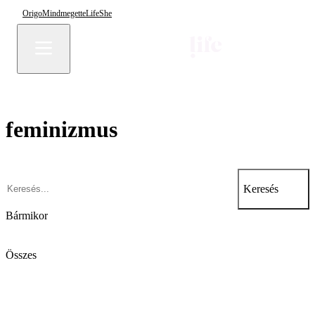
Origo
Mindmegette
Life
She
feminizmus
Keresés
Bármikor
Összes