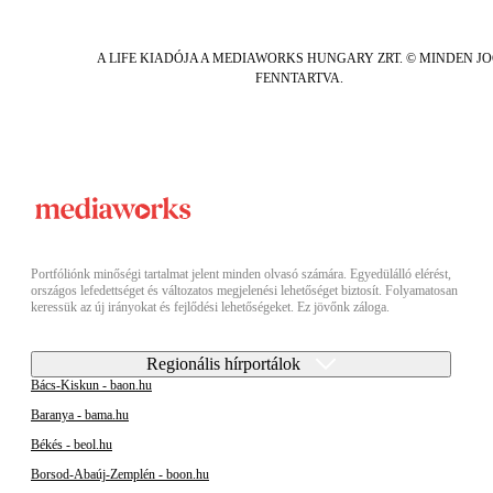
A LIFE KIADÓJA A MEDIAWORKS HUNGARY ZRT. © MINDEN J
FENNTARTVA.
Portfóliónk minőségi tartalmat jelent minden olvasó számára. Egyedülálló elérést,
országos lefedettséget és változatos megjelenési lehetőséget biztosít. Folyamatosan
keressük az új irányokat és fejlődési lehetőségeket. Ez jövőnk záloga.
Regionális hírportálok
Bács-Kiskun - baon.hu
Baranya - bama.hu
Békés - beol.hu
Borsod-Abaúj-Zemplén - boon.hu