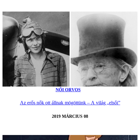
NŐI ORVOS
Az erős nők ott állnak mögöttünk – A világ „elsői”
2019 MÁRCIUS 08