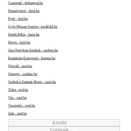
Csongrád - delmagyar.hu
Dunaújváros - duol.hu
Fejér - feol.hu
Győr-Moson-Sopron - kisalfold.hu
Hajdú-Bihar - haon.hu
Heves - heol.hu
Jász-Nagykun-Szolnok - szoljon.hu
Komárom-Esztergom - kemma.hu
Nógrád - nool.hu
Somogy - sonline.hu
Szabolcs-Szatmár-Bereg - szon.hu
Tolna - teol.hu
Vas - vaol.hu
Veszprém - veol.hu
Zala - zaol.hu
Közélet
Gazdaság