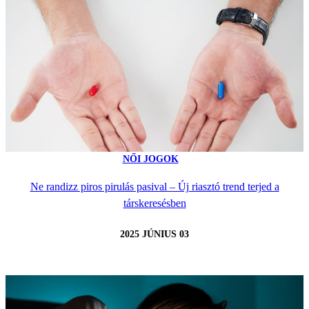
NŐI JOGOK
Ne randizz piros pirulás pasival – Új riasztó trend terjed a
társkeresésben
2025 JÚNIUS 03