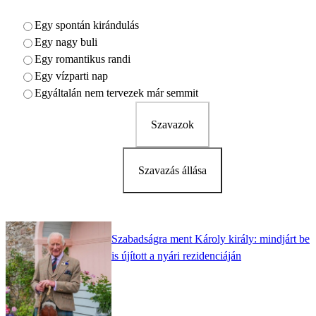
Egy spontán kirándulás
Egy nagy buli
Egy romantikus randi
Egy vízparti nap
Egyáltalán nem tervezek már semmit
Szavazok
Szavazás állása
Szabadságra ment Károly király: mindjárt be
is újított a nyári rezidenciáján