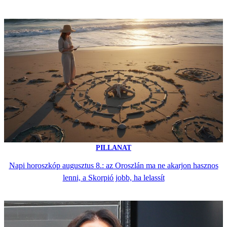
PILLANAT
Napi horoszkóp augusztus 8.: az Oroszlán ma ne akarjon hasznos
lenni, a Skorpió jobb, ha lelassít