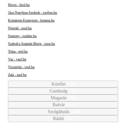
Heves - heol.hu
Jász-Nagykun-Szolnok - szoljon.hu
Komárom-Esztergom - kemma.hu
Nógrád - nool.hu
Somogy - sonline.hu
Szabolcs-Szatmár-Bereg - szon.hu
Tolna - teol.hu
Vas - vaol.hu
Veszprém - veol.hu
Zala - zaol.hu
Közélet
Gazdaság
Magazin
Bulvár
Szolgáltatás
Rádió