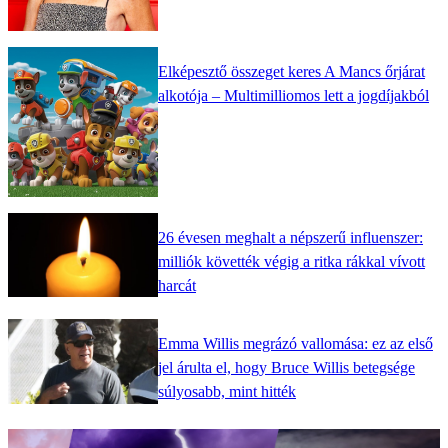
Elképesztő összeget keres A Mancs őrjárat
alkotója – Multimilliomos lett a jogdíjakból
26 évesen meghalt a népszerű influenszer:
milliók követték végig a ritka rákkal vívott
harcát
Emma Willis megrázó vallomása: ez az első
jel árulta el, hogy Bruce Willis betegsége
súlyosabb, mint hitték