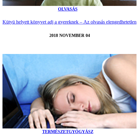
OLVASÁS
Kütyü helyett könyvet adj a gyereknek – Az olvasás elengedhetetlen
2018 NOVEMBER 04
TERMÉSZETGYÓGYÁSZ