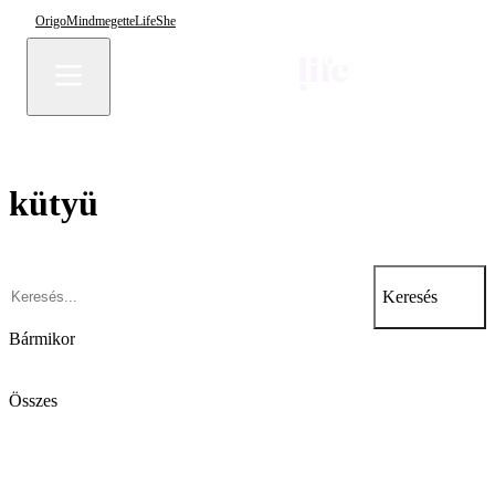
Origo
Mindmegette
Life
She
kütyü
Keresés
Bármikor
Összes