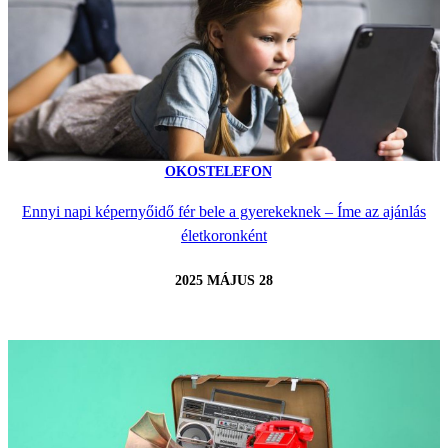
OKOSTELEFON
Ennyi napi képernyőidő fér bele a gyerekeknek – Íme az ajánlás
életkoronként
2025 MÁJUS 28