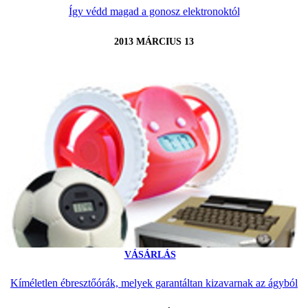
Így védd magad a gonosz elektronoktól
2013 MÁRCIUS 13
VÁSÁRLÁS
Kíméletlen ébresztőórák, melyek garantáltan kizavarnak az ágyból