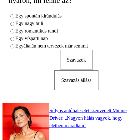
nyáron, mi lenne az?
Egy spontán kirándulás
Egy nagy buli
Egy romantikus randi
Egy vízparti nap
Egyáltalán nem tervezek már semmit
Szavazok
Szavazás állása
Súlyos autóbalesetet szenvedett Minnie
Driver: „Nagyon hálás vagyok, hogy
életben maradtam”