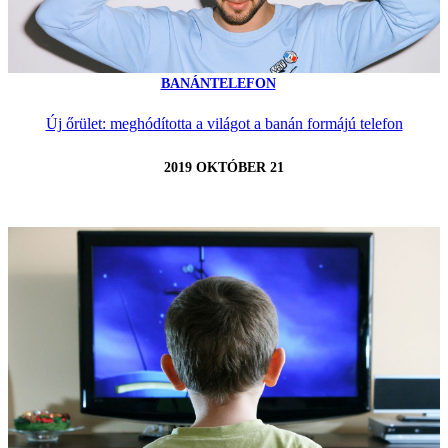
BANÁNTELEFON
Új őrület: meghódította a világot a banán formájú telefon
2019 OKTÓBER 21