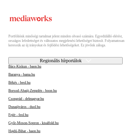
Portfóliónk minőségi tartalmat jelent minden olvasó számára. Egyedülálló elérést,
országos lefedettséget és változatos megjelenési lehetőséget biztosít. Folyamatosan
keressük az új irányokat és fejlődési lehetőségeket. Ez jövőnk záloga.
Regionális hírportálok
Bács-Kiskun - baon.hu
Baranya - bama.hu
Békés - beol.hu
Borsod-Abaúj-Zemplén - boon.hu
Csongrád - delmagyar.hu
Dunaújváros - duol.hu
Fejér - feol.hu
Győr-Moson-Sopron - kisalfold.hu
Hajdú-Bihar - haon.hu