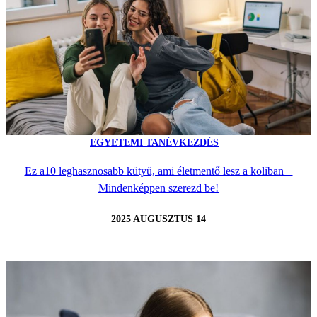
EGYETEMI TANÉVKEZDÉS
Ez a10 leghasznosabb kütyü, ami életmentő lesz a koliban −
Mindenképpen szerezd be!
2025 AUGUSZTUS 14