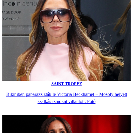
SAINT TROPEZ
Bikiniben paparazzizták le Victoria Beckhamet − Mosoly helyett
szálkás izmokat villantott: Fotó