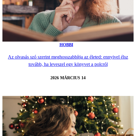
HOBBI
Az olvasás szó szerint meghosszabbítja az életed: ennyivel élsz
tovább, ha leveszel egy könyvet a polcról
2026 MÁRCIUS 14