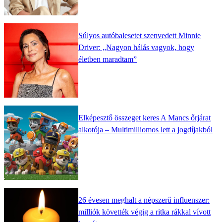
Súlyos autóbalesetet szenvedett Minnie
Driver: „Nagyon hálás vagyok, hogy
életben maradtam”
Elképesztő összeget keres A Mancs őrjárat
alkotója – Multimilliomos lett a jogdíjakból
26 évesen meghalt a népszerű influenszer:
milliók követték végig a ritka rákkal vívott