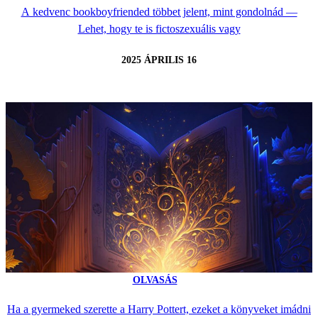
A kedvenc bookboyfriended többet jelent, mint gondolnád —
Lehet, hogy te is fictoszexuális vagy
2025 ÁPRILIS 16
OLVASÁS
Ha a gyermeked szerette a Harry Pottert, ezeket a könyveket imádni