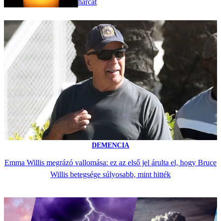
harcát
DEMENCIA
Emma Willis megrázó vallomása: ez az első jel árulta el, hogy Bruce
Willis betegsége súlyosabb, mint hitték