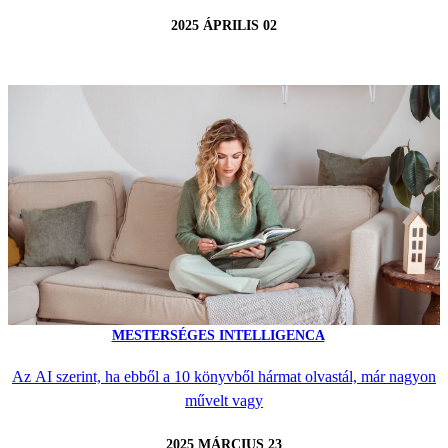
2025 ÁPRILIS 02
MESTERSÉGES INTELLIGENCA
Az AI szerint, ha ebből a 10 könyvből hármat olvastál, már nagyon
művelt vagy
2025 MÁRCIUS 23