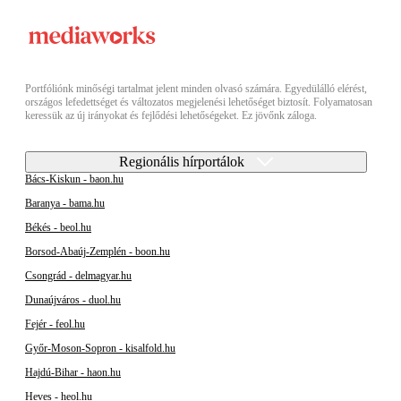
Portfóliónk minőségi tartalmat jelent minden olvasó számára. Egyedülálló elérést,
országos lefedettséget és változatos megjelenési lehetőséget biztosít. Folyamatosan
keressük az új irányokat és fejlődési lehetőségeket. Ez jövőnk záloga.
Regionális hírportálok
Bács-Kiskun - baon.hu
Baranya - bama.hu
Békés - beol.hu
Borsod-Abaúj-Zemplén - boon.hu
Csongrád - delmagyar.hu
Dunaújváros - duol.hu
Fejér - feol.hu
Győr-Moson-Sopron - kisalfold.hu
Hajdú-Bihar - haon.hu
Heves - heol.hu