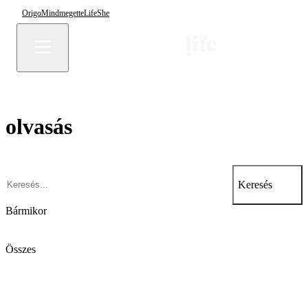
Origo
Mindmegette
Life
She
olvasás
Keresés
Bármikor
Összes