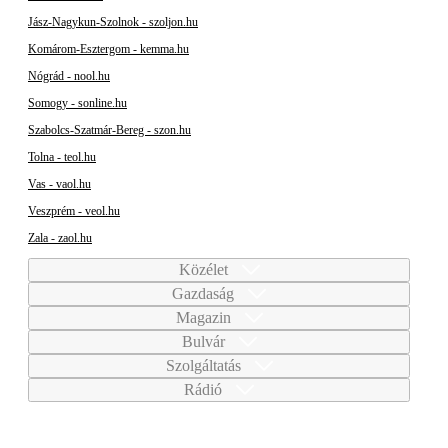
Jász-Nagykun-Szolnok - szoljon.hu
Komárom-Esztergom - kemma.hu
Nógrád - nool.hu
Somogy - sonline.hu
Szabolcs-Szatmár-Bereg - szon.hu
Tolna - teol.hu
Vas - vaol.hu
Veszprém - veol.hu
Zala - zaol.hu
Közélet
Gazdaság
Magazin
Bulvár
Szolgáltatás
Rádió