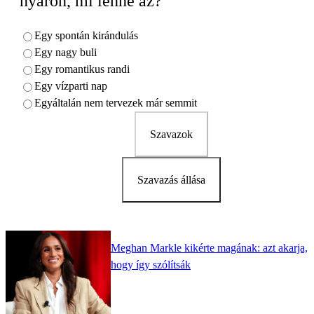
nyáron, mi lenne az?
Egy spontán kirándulás
Egy nagy buli
Egy romantikus randi
Egy vízparti nap
Egyáltalán nem tervezek már semmit
Szavazok
Szavazás állása
Meghan Markle kikérte magának: azt akarja,
hogy így szólítsák