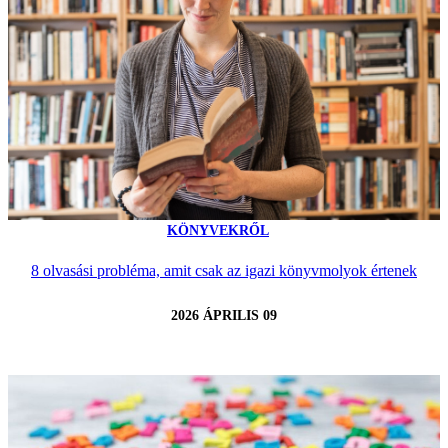
KÖNYVEKRŐL
8 olvasási probléma, amit csak az igazi könyvmolyok értenek
2026 ÁPRILIS 09