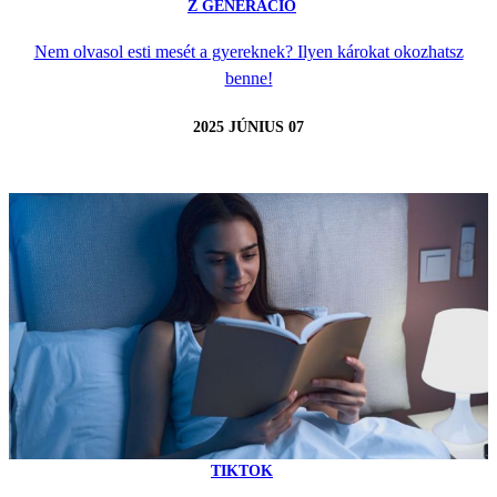
Z GENERÁCIÓ
Nem olvasol esti mesét a gyereknek? Ilyen károkat okozhatsz
benne!
2025 JÚNIUS 07
TIKTOK