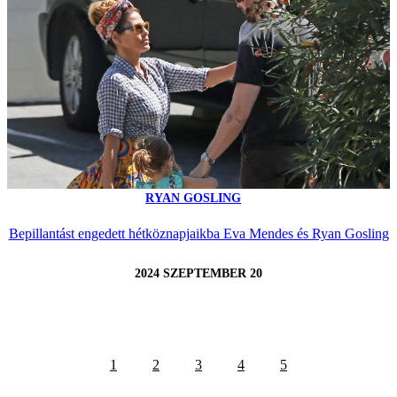
RYAN GOSLING
Bepillantást engedett hétköznapjaikba Eva Mendes és Ryan Gosling
2024 SZEPTEMBER 20
1
2
3
4
5