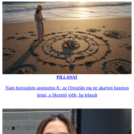
PILLANAT
Napi horoszkóp augusztus 8.: az Oroszlán ma ne akarjon hasznos
lenni, a Skorpió jobb, ha lelassít