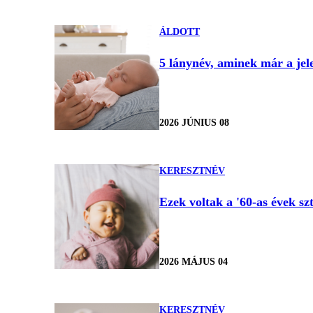
ÁLDOTT
5 lánynév, aminek már a jele
2026 JÚNIUS 08
KERESZTNÉV
Ezek voltak a '60-as évek s
2026 MÁJUS 04
KERESZTNÉV