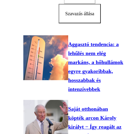
Szavazás állása
Aggasztó tendencia: a
lehűlés nem elég
markáns, a hőhullámok
egyre gyakoribbak,
hosszabbak és
intenzívebbek
Saját otthonában
köpték arcon Károly
királyt − Így reagált az