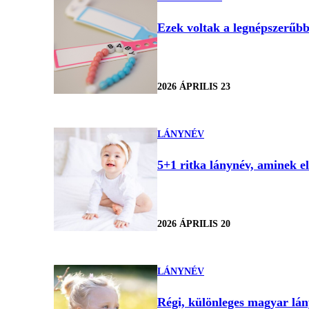
Ezek voltak a legnépszerűb
2026 ÁPRILIS 23
LÁNYNÉV
5+1 ritka lánynév, aminek el
2026 ÁPRILIS 20
LÁNYNÉV
Régi, különleges magyar lány