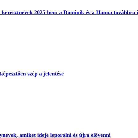
b keresztnevek 2025-ben: a Dominik és a Hanna továbbra 
képesztően szép a jelentése
nevek, amiket ideje leporolni és újra elővenni