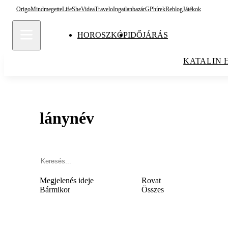
Origo
Mindmegette
Life
She
Videa
Travelo
Ingatlanbazár
GPhírek
Reblog
Játékok
HOROSZKÓP
IDŐJÁRÁS
KATALIN 
lánynév
Megjelenés ideje
Rovat
Bármikor
Összes