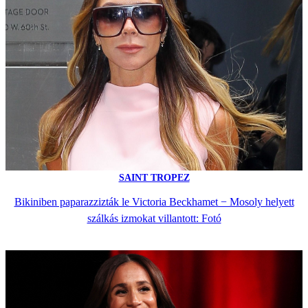
SAINT TROPEZ
Bikiniben paparazzizták le Victoria Beckhamet − Mosoly helyett
szálkás izmokat villantott: Fotó