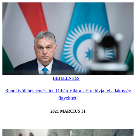
BEJELENTÉS
Rendkívüli bejelentést tett Orbán Viktor - Erre hívja fel a lakosság
figyelmét!
2021 MÁRCIUS 31