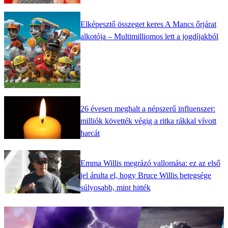
Elképesztő összeget keres A Mancs őrjárat
alkotója – Multimilliomos lett a jogdíjakból
26 évesen meghalt a népszerű influenszer:
milliók követték végig a ritka rákkal vívott
harcát
Emma Willis megrázó vallomása: ez az első
jel árulta el, hogy Bruce Willis betegsége
súlyosabb, mint hitték