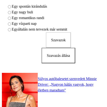
Egy spontán kirándulás
Egy nagy buli
Egy romantikus randi
Egy vízparti nap
Egyáltalán nem tervezek már semmit
Szavazok
Szavazás állása
Súlyos autóbalesetet szenvedett Minnie
Driver: „Nagyon hálás vagyok, hogy
életben maradtam”