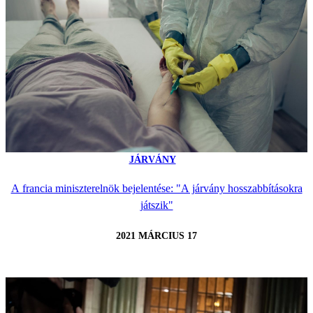
JÁRVÁNY
A francia miniszterelnök bejelentése: "A járvány hosszabbításokra
játszik"
2021 MÁRCIUS 17