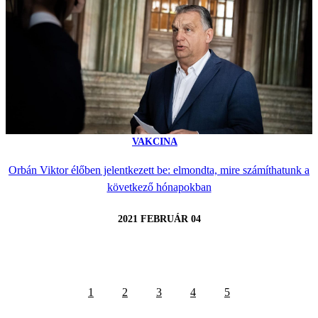
VAKCINA
Orbán Viktor élőben jelentkezett be: elmondta, mire számíthatunk a
következő hónapokban
2021 FEBRUÁR 04
1
2
3
4
5