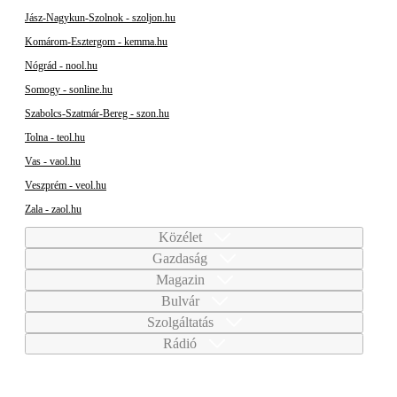
Jász-Nagykun-Szolnok - szoljon.hu
Komárom-Esztergom - kemma.hu
Nógrád - nool.hu
Somogy - sonline.hu
Szabolcs-Szatmár-Bereg - szon.hu
Tolna - teol.hu
Vas - vaol.hu
Veszprém - veol.hu
Zala - zaol.hu
Közélet
Gazdaság
Magazin
Bulvár
Szolgáltatás
Rádió