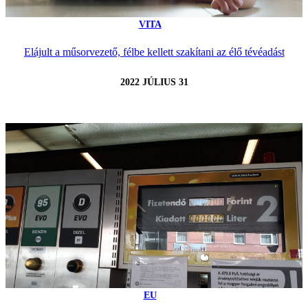
VITA
Elájult a műsorvezető, félbe kellett szakítani az élő tévéadást
2022 JÚLIUS 31
EU