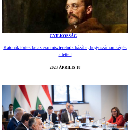
GYILKOSSÁG
Katonák törtek be az exminiszterelnök házába, hogy számon kérjék
a tetteit
2023 ÁPRILIS 18