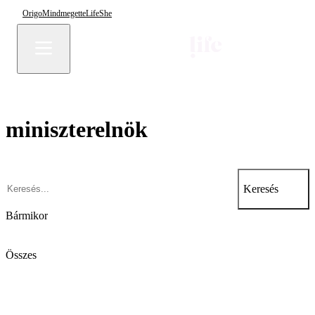
Origo
Mindmegette
Life
She
miniszterelnök
Keresés
Bármikor
Összes