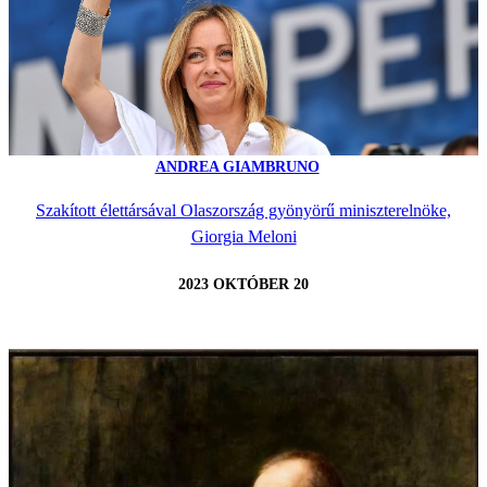
ANDREA GIAMBRUNO
Szakított élettársával Olaszország gyönyörű miniszterelnöke,
Giorgia Meloni
2023 OKTÓBER 20