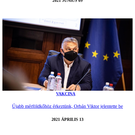
2021 JÚNIUS 09
VAKCINA
Újabb mérföldkőhöz érkeztünk, Orbán Viktor jelentette be
2021 ÁPRILIS 13