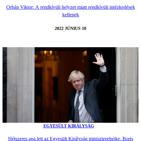
Orbán Viktor: A rendkívüli helyzet miatt rendkívüli intézkedések
kellenek
2022 JÚNIUS 10
EGYESÜLT KIRÁLYSÁG
Hétszeres apa lett az Egyesült Királyság miniszterelnöke, Boris