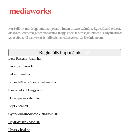
Portfóliónk minőségi tartalmat jelent minden olvasó számára. Egyedülálló elérést,
országos lefedettséget és változatos megjelenési lehetőséget biztosít. Folyamatosan
keressük az új irányokat és fejlődési lehetőségeket. Ez jövőnk záloga.
Regionális hírportálok
Bács-Kiskun - baon.hu
Baranya - bama.hu
Békés - beol.hu
Borsod-Abaúj-Zemplén - boon.hu
Csongrád - delmagyar.hu
Dunaújváros - duol.hu
Fejér - feol.hu
Győr-Moson-Sopron - kisalfold.hu
Hajdú-Bihar - haon.hu
Heves - heol.hu