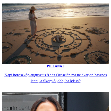
PILLANAT
Napi horoszkóp augusztus 8.: az Oroszlán ma ne akarjon hasznos
lenni, a Skorpió jobb, ha lelassít