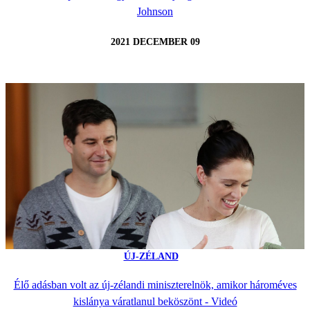
Johnson
2021 DECEMBER 09
ÚJ-ZÉLAND
Élő adásban volt az új-zélandi miniszterelnök, amikor hároméves
kislánya váratlanul beköszönt - Videó