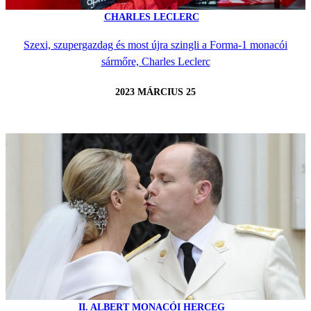
CHARLES LECLERC
Szexi, szupergazdag és most újra szingli a Forma-1 monacói
sármőre, Charles Leclerc
2023 MÁRCIUS 25
II. ALBERT MONACÓI HERCEG