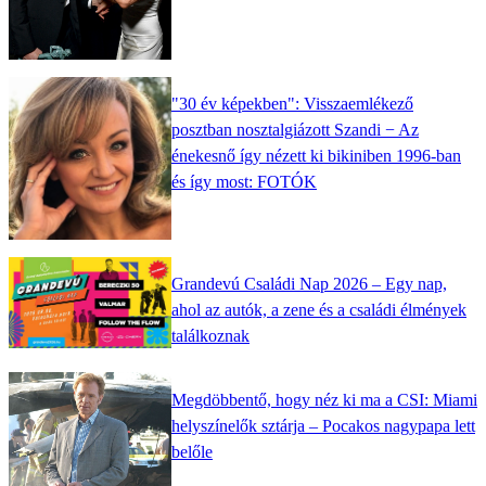
"30 év képekben": Visszaemlékező
posztban nosztalgiázott Szandi − Az
énekesnő így nézett ki bikiniben 1996-ban
és így most: FOTÓK
Grandevú Családi Nap 2026 – Egy nap,
ahol az autók, a zene és a családi élmények
találkoznak
Megdöbbentő, hogy néz ki ma a CSI: Miami
helyszínelők sztárja – Pocakos nagypapa lett
belőle