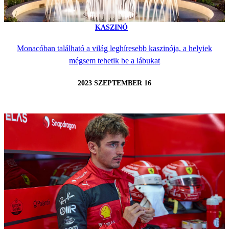
KASZINÓ
Monacóban található a világ leghíresebb kaszinója, a helyiek
mégsem tehetik be a lábukat
2023 SZEPTEMBER 16