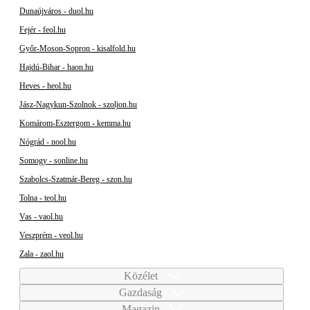
Dunaújváros - duol.hu
Fejér - feol.hu
Győr-Moson-Sopron - kisalfold.hu
Hajdú-Bihar - haon.hu
Heves - heol.hu
Jász-Nagykun-Szolnok - szoljon.hu
Komárom-Esztergom - kemma.hu
Nógrád - nool.hu
Somogy - sonline.hu
Szabolcs-Szatmár-Bereg - szon.hu
Tolna - teol.hu
Vas - vaol.hu
Veszprém - veol.hu
Zala - zaol.hu
Közélet
Gazdaság
Magazin