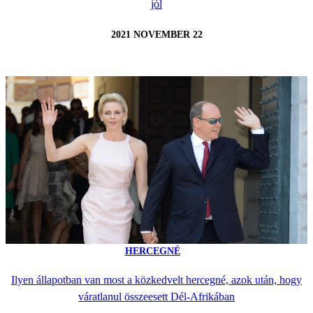
jól
2021 NOVEMBER 22
HERCEGNÉ
Ilyen állapotban van most a közkedvelt hercegné, azok után, hogy
váratlanul összeesett Dél-Afrikában