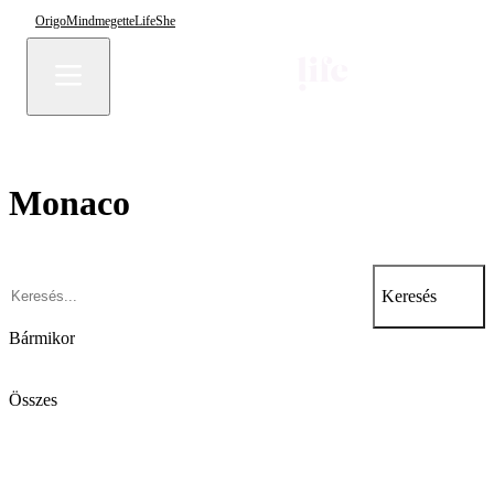
Origo
Mindmegette
Life
She
Monaco
Keresés
Bármikor
Összes