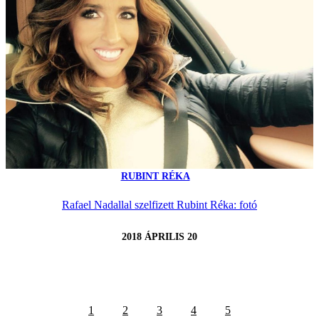
RUBINT RÉKA
Rafael Nadallal szelfizett Rubint Réka: fotó
2018 ÁPRILIS 20
1
2
3
4
5