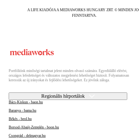
A LIFE KIADÓJA A MEDIAWORKS HUNGARY ZRT. © MINDEN J
FENNTARTVA.
Portfóliónk minőségi tartalmat jelent minden olvasó számára. Egyedülálló elérést,
országos lefedettséget és változatos megjelenési lehetőséget biztosít. Folyamatosan
keressük az új irányokat és fejlődési lehetőségeket. Ez jövőnk záloga.
Regionális hírportálok
Bács-Kiskun - baon.hu
Baranya - bama.hu
Békés - beol.hu
Borsod-Abaúj-Zemplén - boon.hu
Csongrád - delmagyar.hu