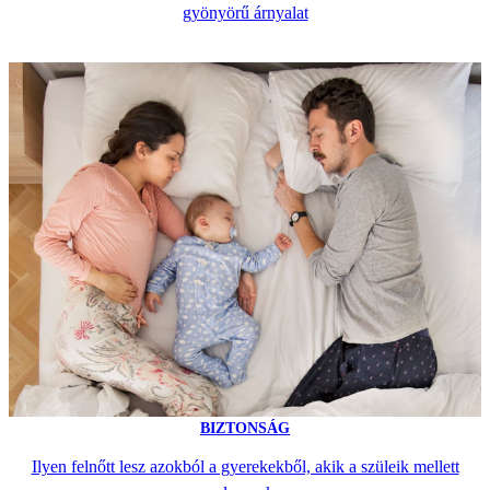
gyönyörű árnyalat
BIZTONSÁG
Ilyen felnőtt lesz azokból a gyerekekből, akik a szüleik mellett