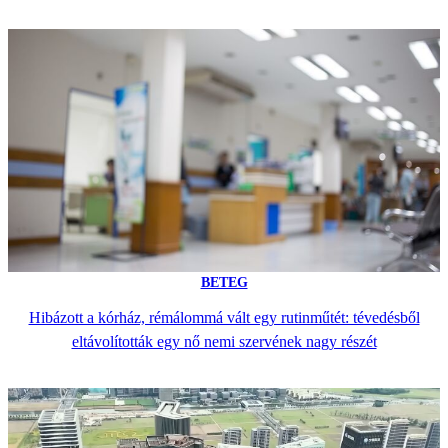
BETEG
Hibázott a kórház, rémálommá vált egy rutinműtét: tévedésből
eltávolították egy nő nemi szervének nagy részét