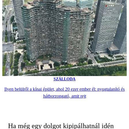
SZÁLLODA
Ilyen belülről a kínai épület, ahol 20 ezer ember él: nyugtalanító és
hátborzongató, amit rejt
Ha még egy dolgot kipipálhatnál idén