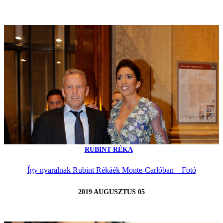
RUBINT RÉKA
Így nyaralnak Rubint Rékáék Monte-Carlóban – Fotó
2019 AUGUSZTUS 05