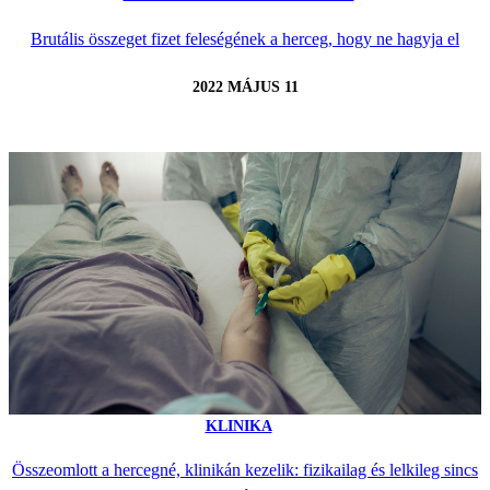
Brutális összeget fizet feleségének a herceg, hogy ne hagyja el
2022 MÁJUS 11
KLINIKA
Összeomlott a hercegné, klinikán kezelik: fizikailag és lelkileg sincs