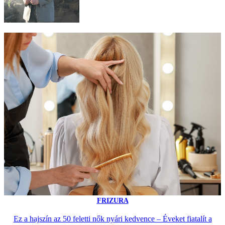
FRIZURA
Ez a hajszín az 50 feletti nők nyári kedvence – Éveket fiatalít a