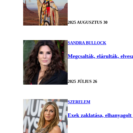
2025 AUGUSZTUS 30
SANDRA BULLOCK
Megcsalták, elárulták, elves
2025 JÚLIUS 26
SZERELEM
Exek zaklatása, elhanyagolt 