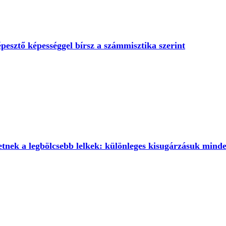
pesztő képességgel bírsz a számmisztika szerint
nek a legbölcsebb lelkek: különleges kisugárzásuk mind