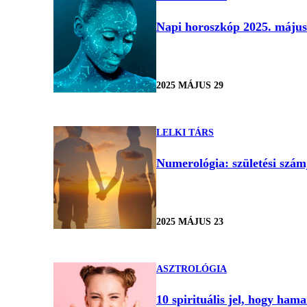
Napi horoszkóp 2025. május 
2025 MÁJUS 29
LELKI TÁRS
Numerológia: születési szám
2025 MÁJUS 23
ASZTROLÓGIA
10 spirituális jel, hogy hama