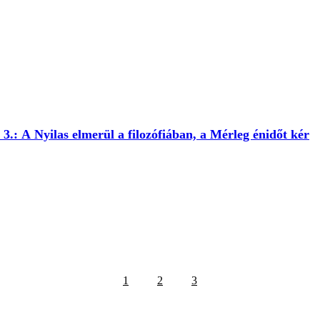
3.: A Nyilas elmerül a filozófiában, a Mérleg énidőt kér
1
2
3