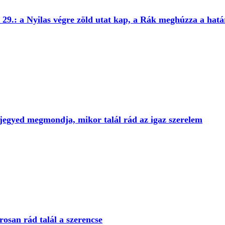
29.: a Nyilas végre zöld utat kap, a Rák meghúzza a hatá
jegyed megmondja, mikor talál rád az igaz szerelem
rosan rád talál a szerencse