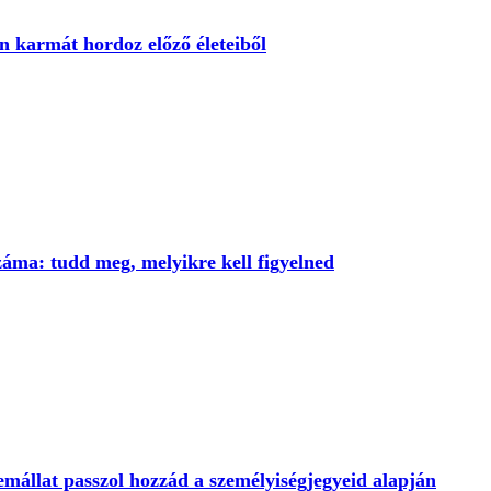
len karmát hordoz előző életeiből
záma: tudd meg, melyikre kell figyelned
emállat passzol hozzád a személyiségjegyeid alapján