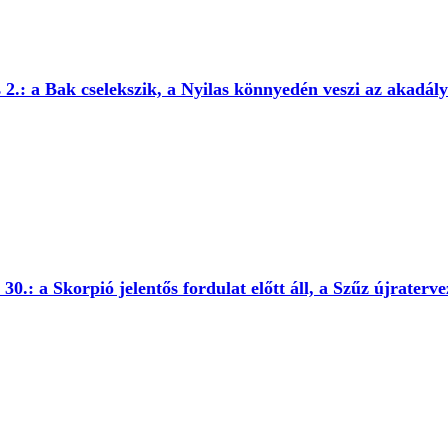
 2.: a Bak cselekszik, a Nyilas könnyedén veszi az akadál
0.: a Skorpió jelentős fordulat előtt áll, a Szűz újraterve