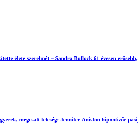
zítette élete szerelmét – Sandra Bullock 61 évesen erősebb
gyerek, megcsalt feleség: Jennifer Aniston hipnotizőr pas