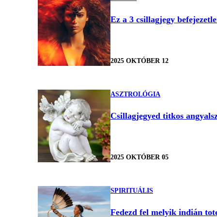
Ez a 3 csillagjegy befejezet
2025 OKTÓBER 12
ASZTROLÓGIA
Csillagjegyed titkos angyals
2025 OKTÓBER 05
SPIRITUÁLIS
Fedezd fel melyik indián tot