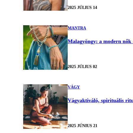
2025 JÚLIUS 14
MANTRA
Malagyöngy: a modern nők ős
2025 JÚLIUS 02
VÁGY
Vágyaktiváló, spirituális ri
2025 JÚNIUS 21