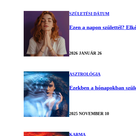
SZÜLETÉSI DÁTUM
Ezen a napon születtél? Elké
2026 JANUÁR 26
ASZTROLÓGIA
Ezekben a hónapokban szület
2025 NOVEMBER 10
KARMA