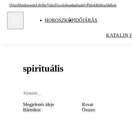
Origo
Mindmegette
Life
She
Videa
Travelo
Ingatlanbazár
GPhírek
Reblog
Játékok
HOROSZKÓP
IDŐJÁRÁS
KATALIN 
spirituális
Megjelenés ideje
Rovat
Bármikor
Összes