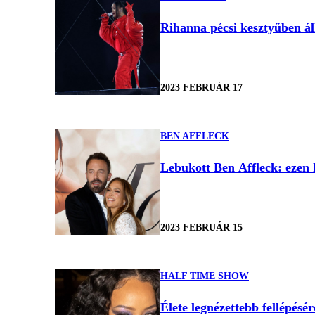
Rihanna pécsi kesztyűben ál
2023 FEBRUÁR 17
BEN AFFLECK
Lebukott Ben Affleck: ezen 
2023 FEBRUÁR 15
HALF TIME SHOW
Élete legnézettebb fellépésé