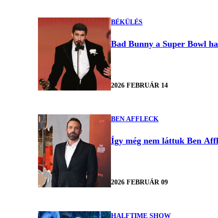
BÉKÜLÉS
Bad Bunny a Super Bowl half
2026 FEBRUÁR 14
BEN AFFLECK
Így még nem láttuk Ben Affle
2026 FEBRUÁR 09
HALFTIME SHOW