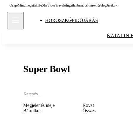
Origo
Mindmegette
Life
She
Videa
Travelo
Ingatlanbazár
GPhírek
Reblog
Játékok
HOROSZKÓP
IDŐJÁRÁS
KATALIN 
Super Bowl
Megjelenés ideje
Rovat
Bármikor
Összes