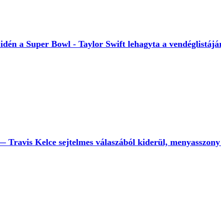
e idén a Super Bowl - Taylor Swift lehagyta a vendéglistájá
Travis Kelce sejtelmes válaszából kiderül, menyasszony 