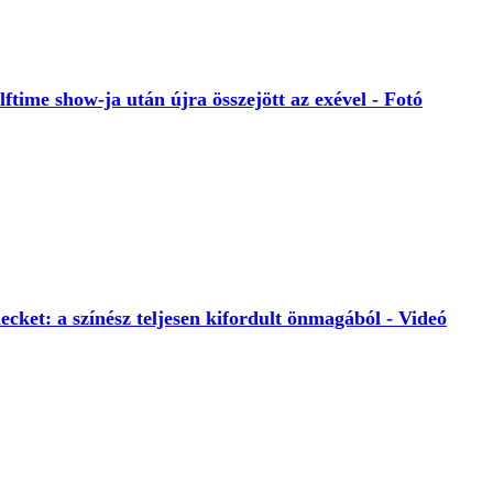
time show-ja után újra összejött az exével - Fotó
cket: a színész teljesen kifordult önmagából - Videó