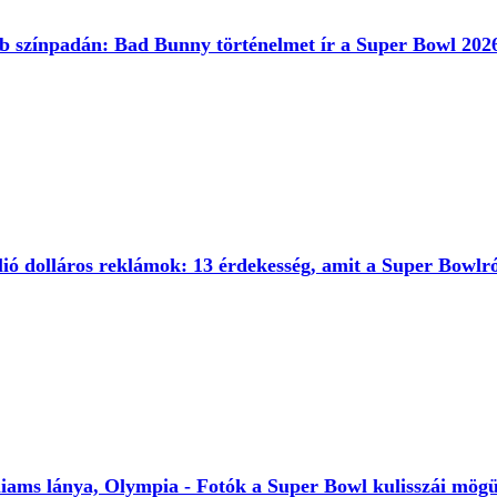
bb színpadán: Bad Bunny történelmet ír a Super Bowl 202
llió dolláros reklámok: 13 érdekesség, amit a Super Bowlr
iams lánya, Olympia - Fotók a Super Bowl kulisszái mögü