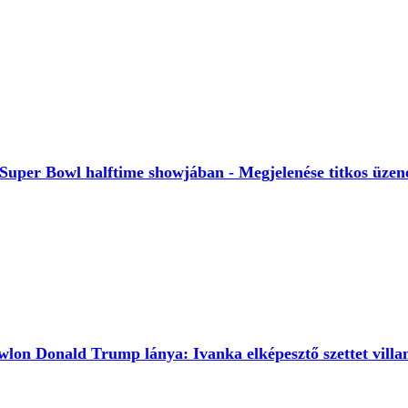
 Super Bowl halftime showjában - Megjelenése titkos üzene
wlon Donald Trump lánya: Ivanka elképesztő szettet villan