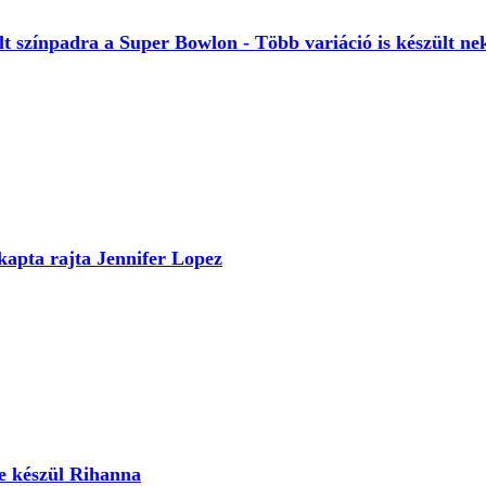
lt színpadra a Super Bowlon - Több variáció is készült ne
kapta rajta Jennifer Lopez
re készül Rihanna