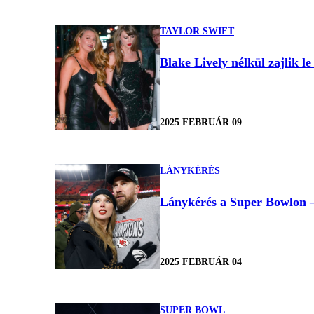
TAYLOR SWIFT
Blake Lively nélkül zajlik l
2025 FEBRUÁR 09
LÁNYKÉRÉS
Lánykérés a Super Bowlon — 
2025 FEBRUÁR 04
SUPER BOWL