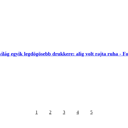
ilág egyik legdögösebb drukkere: alig volt rajta ruha - F
1
2
3
4
5