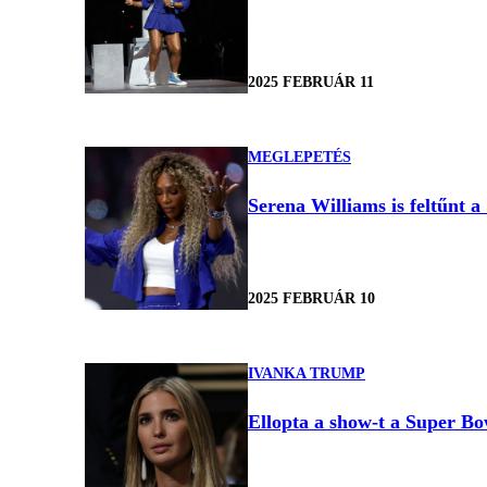
2025 FEBRUÁR 11
MEGLEPETÉS
Serena Williams is feltűnt a
2025 FEBRUÁR 10
IVANKA TRUMP
Ellopta a show-t a Super Bo