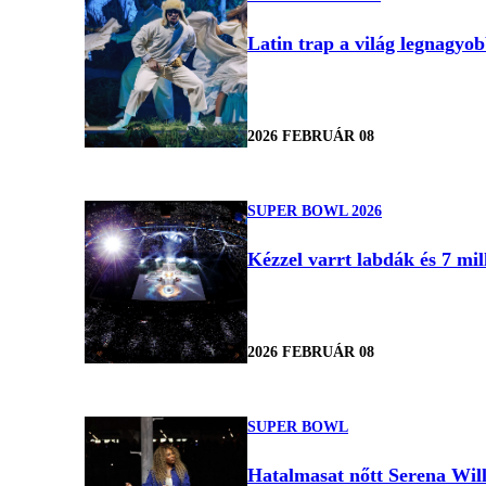
Latin trap a világ legnagyo
2026 FEBRUÁR 08
SUPER BOWL 2026
Kézzel varrt labdák és 7 mi
2026 FEBRUÁR 08
SUPER BOWL
Hatalmasat nőtt Serena Will