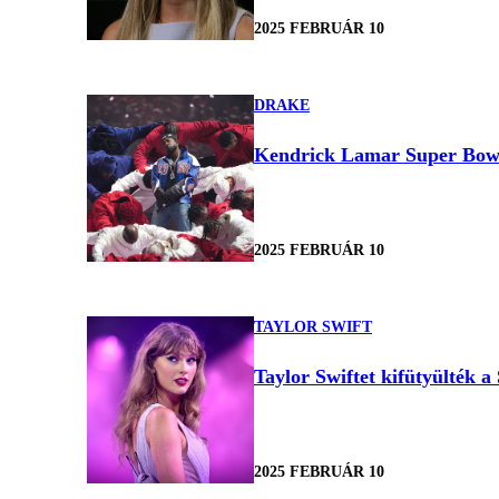
2025 FEBRUÁR 10
DRAKE
Kendrick Lamar Super Bowl-f
2025 FEBRUÁR 10
TAYLOR SWIFT
Taylor Swiftet kifütyülték 
2025 FEBRUÁR 10