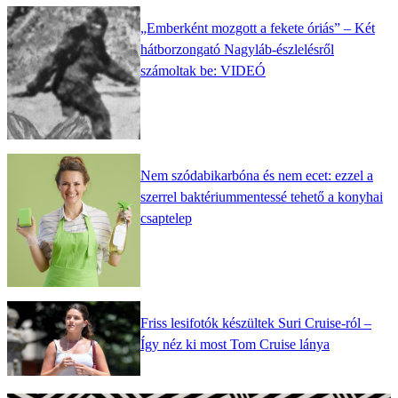
„Emberként mozgott a fekete óriás” – Két
hátborzongató Nagyláb-észlelésről
számoltak be: VIDEÓ
Nem szódabikarbóna és nem ecet: ezzel a
szerrel baktériummentessé tehető a konyhai
csaptelep
Friss lesifotók készültek Suri Cruise-ról –
Így néz ki most Tom Cruise lánya