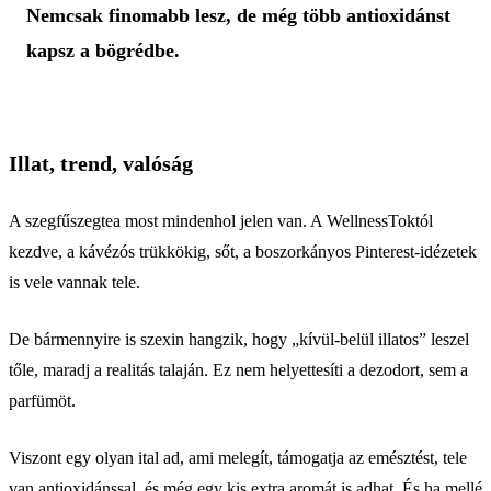
Nemcsak finomabb lesz, de még több antioxidánst
kapsz a bögrédbe.
Illat, trend, valóság
A szegfűszegtea most mindenhol jelen van. A WellnessToktól
kezdve, a kávézós trükkökig, sőt, a boszorkányos Pinterest-idézetek
is vele vannak tele.
De bármennyire is szexin hangzik, hogy „kívül-belül illatos” leszel
tőle, maradj a realitás talaján. Ez nem helyettesíti a dezodort, sem a
parfümöt.
Viszont egy olyan ital ad, ami melegít, támogatja az emésztést, tele
van antioxidánssal, és még egy kis extra aromát is adhat. És ha mellé