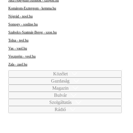
Jász-Nagykun-Szolnok - szoljon.hu
Komárom-Esztergom - kemma.hu
Nógrád - nool.hu
Somogy - sonline.hu
Szabolcs-Szatmár-Bereg - szon.hu
Tolna - teol.hu
Vas - vaol.hu
Veszprém - veol.hu
Zala - zaol.hu
Közélet
Gazdaság
Magazin
Bulvár
Szolgáltatás
Rádió