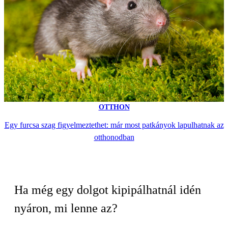
OTTHON
Egy furcsa szag figyelmeztethet: már most patkányok lapulhatnak az
otthonodban
Ha még egy dolgot kipipálhatnál idén
nyáron, mi lenne az?