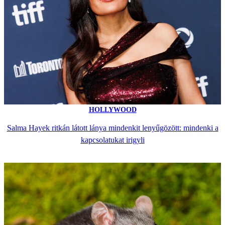
HOLLYWOOD
Salma Hayek ritkán látott lánya mindenkit lenyűgözött: mindenki a
kapcsolatukat irigyli