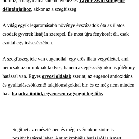
borhoz, a nagymama süteményéhez és
Taylor Swift sütögetős
délutánjaihoz,
akkor az a szegfűszeg.
A világ egyik legaromásabb növénye évszázadok óta az illatos
csodafegyverek listáján szerepel. És most újra fénykorát éli, csak
ezúttal egy teáscsészében.
A szegfűszeg tele van eugenollal, egy erős illatú vegyülettel, ami
nemcsak az orrunknak kedves, hanem az egészségünkre is jótékony
hatással van. Egyes
orvosi oldalak
szerint, az eugenol antioxidáns
és gyulladáscsökkentő tulajdonságokkal bír; és ez még nem minden:
ha a
hajadra öntöd, egyenesen ragyogni fog tőle.
Segíthet az emésztésben és még a vércukorszintre is
pozitív hatással lehet. Antimikrobiális hatásáról is ismert,