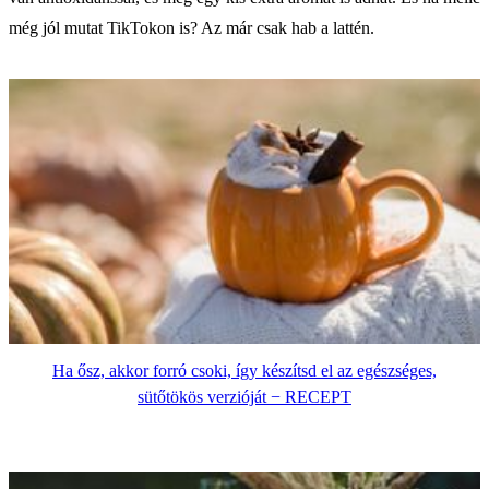
még jól mutat TikTokon is? Az már csak hab a lattén.
Ha ősz, akkor forró csoki, így készítsd el az egészséges,
sütőtökös verzióját − RECEPT