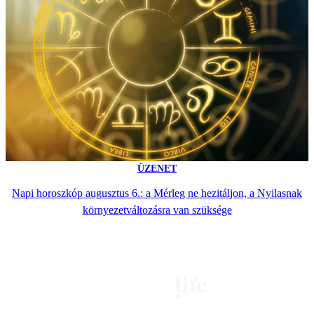
ÜZENET
Napi horoszkóp augusztus 6.: a Mérleg ne hezitáljon, a Nyilasnak
környezetváltozásra van szüksége