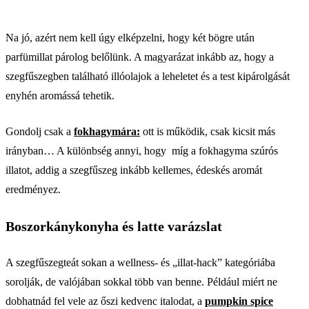
Na jó, azért nem kell úgy elképzelni, hogy két bögre után
parfümillat párolog belőlünk. A magyarázat inkább az, hogy a
szegfűszegben található illóolajok a leheletet és a test kipárolgását
enyhén aromássá tehetik.
Gondolj csak a
fokhagymára:
ott is működik, csak kicsit más
irányban… A különbség annyi, hogy míg a fokhagyma szúrós
illatot, addig a szegfűszeg inkább kellemes, édeskés aromát
eredményez.
Boszorkánykonyha és latte varázslat
A szegfűszegteát sokan a wellness- és „illat-hack” kategóriába
sorolják, de valójában sokkal több van benne. Például miért ne
dobhatnád fel vele az őszi kedvenc italodat, a
pumpkin spice