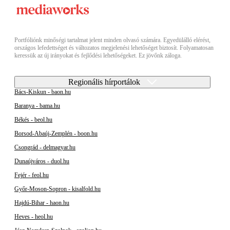
Portfóliónk minőségi tartalmat jelent minden olvasó számára. Egyedülálló elérést,
országos lefedettséget és változatos megjelenési lehetőséget biztosít. Folyamatosan
keressük az új irányokat és fejlődési lehetőségeket. Ez jövőnk záloga.
Regionális hírportálok
Bács-Kiskun - baon.hu
Baranya - bama.hu
Békés - beol.hu
Borsod-Abaúj-Zemplén - boon.hu
Csongrád - delmagyar.hu
Dunaújváros - duol.hu
Fejér - feol.hu
Győr-Moson-Sopron - kisalfold.hu
Hajdú-Bihar - haon.hu
Heves - heol.hu