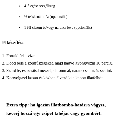
4-5 egész szegfűszeg
½ teáskanál méz (opcionális)
1 fél citrom és/vagy narancs leve (opcionális)
Elkészítés:
1. Forrald fel a vizet.
2. Dobd bele a szegfűszegeket, majd hagyd gyöngyözni 10 percig.
3. Szűrd le, és ízesítsd mézzel, citrommal, naranccsal, ízlés szerint.
4. Kortyolgasd lassan és közben élvezd ki a kapott illatfelhőt.
Extra tipp: ha igazán illatbomba-hatásra vágysz,
keverj hozzá egy csipet fahéjat vagy gyömbért.