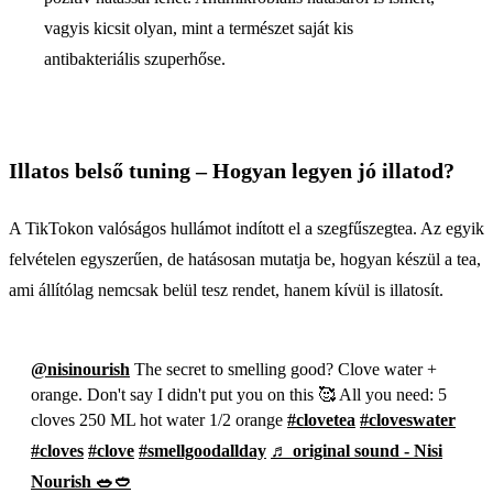
vagyis kicsit olyan, mint a természet saját kis
antibakteriális szuperhőse.
Illatos belső tuning – Hogyan legyen jó illatod?
A TikTokon valóságos hullámot indított el a szegfűszegtea. Az egyik
felvételen egyszerűen, de hatásosan mutatja be, hogyan készül a tea,
ami állítólag nemcsak belül tesz rendet, hanem kívül is illatosít.
@nisinourish
The secret to smelling good? Clove water +
orange. Don't say I didn't put you on this 🥰 All you need: 5
cloves 250 ML hot water 1/2 orange
#clovetea
#cloveswater
#cloves
#clove
#smellgoodallday
♬ original sound - Nisi
Nourish 🥗🥙