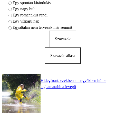
Egy spontán kirándulás
Egy nagy buli
Egy romantikus randi
Egy vízparti nap
Egyáltalán nem tervezek már semmit
Szavazok
Szavazás állása
Hidegfront: ezekben a megyékben hűl le
leghamarabb a levegő