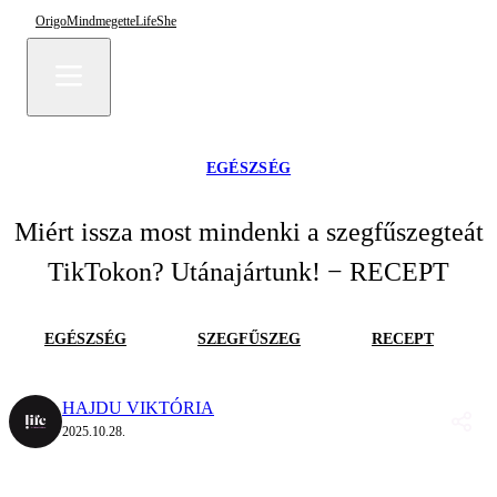
Origo
Mindmegette
Life
She
EGÉSZSÉG
Miért issza most mindenki a szegfűszegteát
TikTokon? Utánajártunk! − RECEPT
EGÉSZSÉG
SZEGFŰSZEG
RECEPT
HAJDU VIKTÓRIA
2025.10.28.