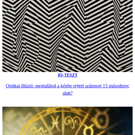
IQ-TESZT
Optikai illúzió: megtalálod a képbe rejtett számsort 15 másodperc
alatt?