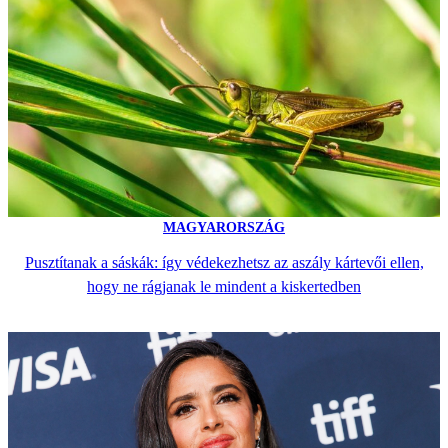
MAGYARORSZÁG
Pusztítanak a sáskák: így védekezhetsz az aszály kártevői ellen,
hogy ne rágjanak le mindent a kiskertedben