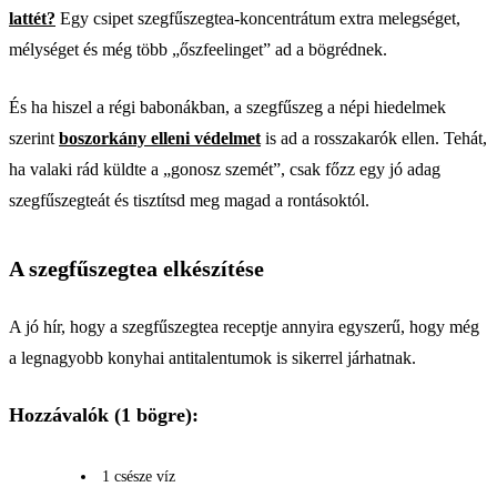
lattét?
Egy csipet szegfűszegtea-koncentrátum extra melegséget,
mélységet és még több „őszfeelinget” ad a bögrédnek.
És ha hiszel a régi babonákban, a szegfűszeg a népi hiedelmek
szerint
boszorkány elleni védelmet
is ad a rosszakarók ellen. Tehát,
ha valaki rád küldte a „gonosz szemét”, csak főzz egy jó adag
szegfűszegteát és tisztítsd meg magad a rontásoktól.
A szegfűszegtea elkészítése
A jó hír, hogy a szegfűszegtea receptje annyira egyszerű, hogy még
a legnagyobb konyhai antitalentumok is sikerrel járhatnak.
Hozzávalók (1 bögre):
1 csésze víz