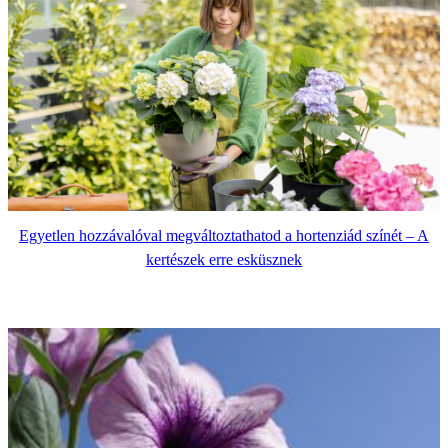
Egyetlen hozzávalóval megváltoztathatod a hortenziád színét – A
kertészek erre esküsznek