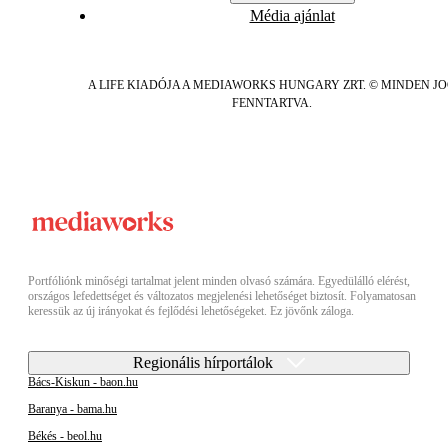
Média ajánlat
A LIFE KIADÓJA A MEDIAWORKS HUNGARY ZRT. © MINDEN J
FENNTARTVA.
Portfóliónk minőségi tartalmat jelent minden olvasó számára. Egyedülálló elérést,
országos lefedettséget és változatos megjelenési lehetőséget biztosít. Folyamatosan
keressük az új irányokat és fejlődési lehetőségeket. Ez jövőnk záloga.
Regionális hírportálok
Bács-Kiskun - baon.hu
Baranya - bama.hu
Békés - beol.hu