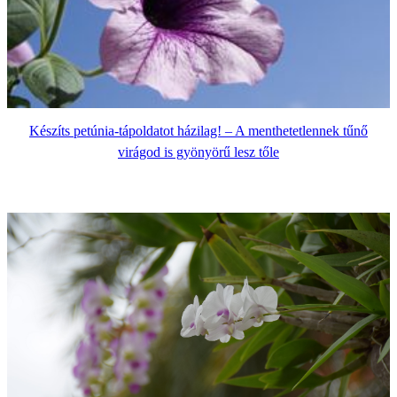
Készíts petúnia-tápoldatot házilag! – A menthetetlennek tűnő
virágod is gyönyörű lesz tőle