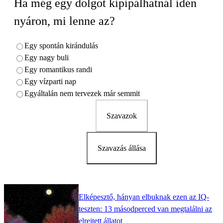
Ha még egy dolgot kipipálhatnál idén
nyáron, mi lenne az?
Egy spontán kirándulás
Egy nagy buli
Egy romantikus randi
Egy vízparti nap
Egyáltalán nem tervezek már semmit
Szavazok
Szavazás állása
Elképesztő, hányan elbuknak ezen az IQ-
teszten: 13 másodperced van megtalálni az
elrejtett állatot