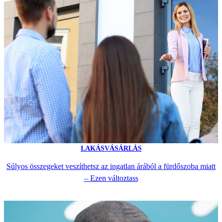
LAKÁSVÁSÁRLÁS
Súlyos összegeket veszíthetsz az ingatlan árából a fürdőszoba miatt
– Ezen változtass