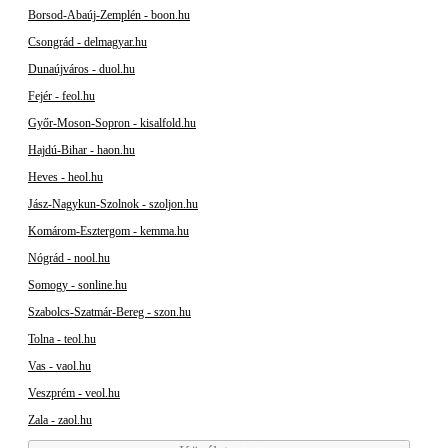
Borsod-Abaúj-Zemplén - boon.hu
Csongrád - delmagyar.hu
Dunaújváros - duol.hu
Fejér - feol.hu
Győr-Moson-Sopron - kisalfold.hu
Hajdú-Bihar - haon.hu
Heves - heol.hu
Jász-Nagykun-Szolnok - szoljon.hu
Komárom-Esztergom - kemma.hu
Nógrád - nool.hu
Somogy - sonline.hu
Szabolcs-Szatmár-Bereg - szon.hu
Tolna - teol.hu
Vas - vaol.hu
Veszprém - veol.hu
Zala - zaol.hu