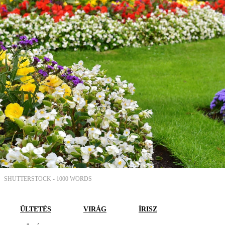
SHUTTERSTOCK -
1000 WORDS
ÜLTETÉS
VIRÁG
ÍRISZ