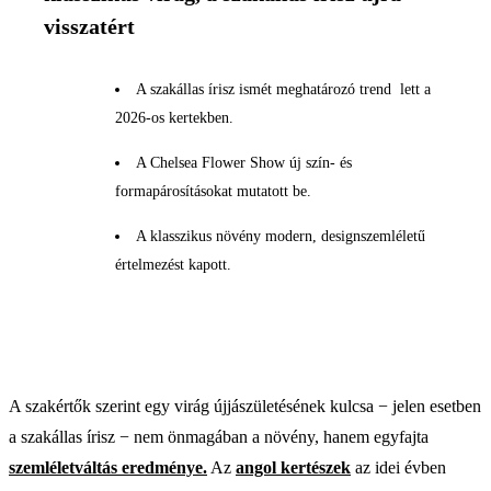
visszatért
A szakállas írisz ismét meghatározó trend lett a
2026-os kertekben.
A Chelsea Flower Show új szín- és
formapárosításokat mutatott be.
A klasszikus növény modern, designszemléletű
értelmezést kapott.
A szakértők szerint egy virág újjászületésének kulcsa − jelen esetben
a szakállas írisz − nem önmagában a növény, hanem egyfajta
szemléletváltás eredménye.
Az
angol kertészek
az idei évben