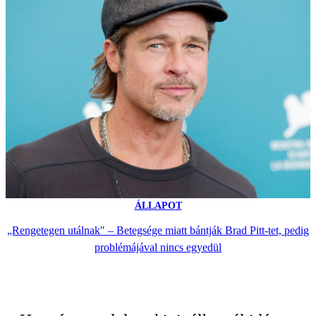
ÁLLAPOT
„Rengetegen utálnak" – Betegsége miatt bántják Brad Pitt-tet, pedig
problémájával nincs egyedül