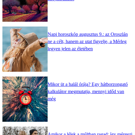
Napi horoszkóp augusztus 9.: az Oroszlán
ne a célt, hanem az utat figyelje, a Mérleg
legyen jelen az életében
Mikor üt a halál órája? Egy hátborzongató
kalkulátor megmutatja, mennyi időd van
még
Amikor a lélek a múltban ragad: így mérgezi