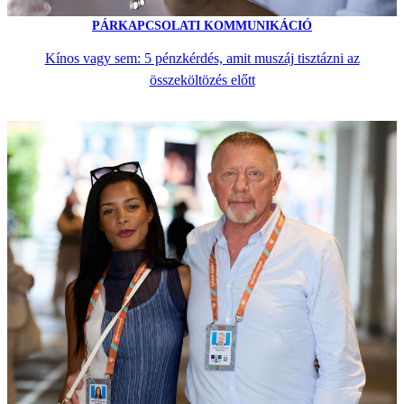
PÁRKAPCSOLATI KOMMUNIKÁCIÓ
Kínos vagy sem: 5 pénzkérdés, amit muszáj tisztázni az
összeköltözés előtt