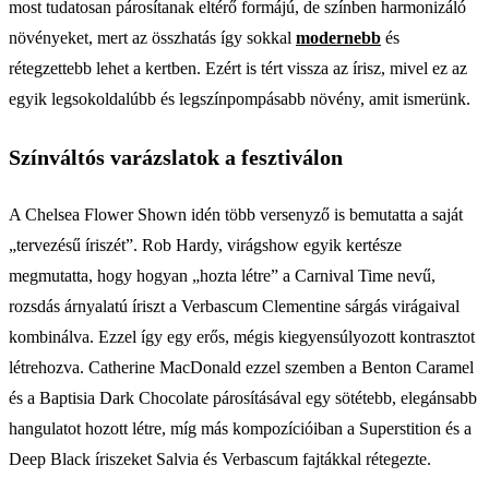
most tudatosan párosítanak eltérő formájú, de színben harmonizáló
növényeket, mert az összhatás így sokkal
modernebb
és
rétegzettebb lehet a kertben. Ezért is tért vissza az írisz, mivel ez az
egyik legsokoldalúbb és legszínpompásabb növény, amit ismerünk.
Színváltós varázslatok a fesztiválon
A Chelsea Flower Shown idén több versenyző is bemutatta a saját
„tervezésű íriszét”. Rob Hardy, virágshow egyik kertésze
megmutatta, hogy hogyan „hozta létre” a Carnival Time nevű,
rozsdás árnyalatú íriszt a Verbascum Clementine sárgás virágaival
kombinálva. Ezzel így egy erős, mégis kiegyensúlyozott kontrasztot
létrehozva. Catherine MacDonald ezzel szemben a Benton Caramel
és a Baptisia Dark Chocolate párosításával egy sötétebb, elegánsabb
hangulatot hozott létre, míg más kompozícióiban a Superstition és a
Deep Black íriszeket Salvia és Verbascum fajtákkal rétegezte.