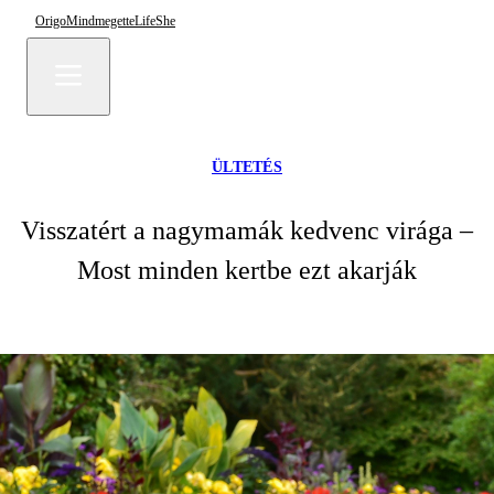
Origo
Mindmegette
Life
She
ÜLTETÉS
Visszatért a nagymamák kedvenc virága –
Most minden kertbe ezt akarják