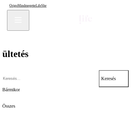
Origo
Mindmegette
Life
She
ültetés
Keresés
Bármikor
Összes