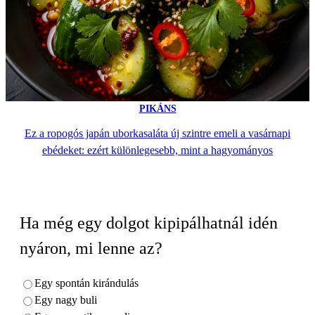
PIKÁNS
Ez a ropogós japán uborkasaláta új szintre emeli a vasárnapi
ebédeket: ezért különlegesebb, mint a hagyományos
Ha még egy dolgot kipipálhatnál idén
nyáron, mi lenne az?
Egy spontán kirándulás
Egy nagy buli