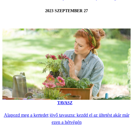
2023 SZEPTEMBER 27
TAVASZ
Alapozd meg a kertedet jövő tavaszra: kezdd el az ültetést akár már
ezen a hétvégén