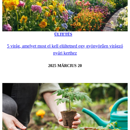
ÜLTETÉS
5 virág, amelyet most el kell elültetned egy gyönyörűen virágzó
nyári kerthez
2025 MÁRCIUS 20