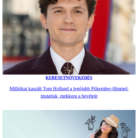
KERESETNÖVEKEDÉS
Milliókat kaszált Tom Holland a legújabb Pókember-filmmel:
mutatjuk, mekkora a bevétele