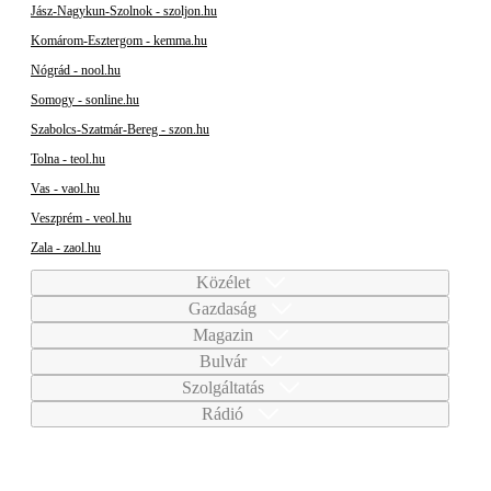
Jász-Nagykun-Szolnok - szoljon.hu
Komárom-Esztergom - kemma.hu
Nógrád - nool.hu
Somogy - sonline.hu
Szabolcs-Szatmár-Bereg - szon.hu
Tolna - teol.hu
Vas - vaol.hu
Veszprém - veol.hu
Zala - zaol.hu
Közélet
Gazdaság
Magazin
Bulvár
Szolgáltatás
Rádió