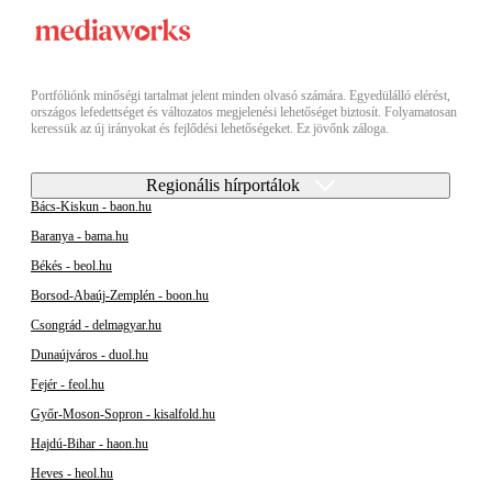
Portfóliónk minőségi tartalmat jelent minden olvasó számára. Egyedülálló elérést,
országos lefedettséget és változatos megjelenési lehetőséget biztosít. Folyamatosan
keressük az új irányokat és fejlődési lehetőségeket. Ez jövőnk záloga.
Regionális hírportálok
Bács-Kiskun - baon.hu
Baranya - bama.hu
Békés - beol.hu
Borsod-Abaúj-Zemplén - boon.hu
Csongrád - delmagyar.hu
Dunaújváros - duol.hu
Fejér - feol.hu
Győr-Moson-Sopron - kisalfold.hu
Hajdú-Bihar - haon.hu
Heves - heol.hu