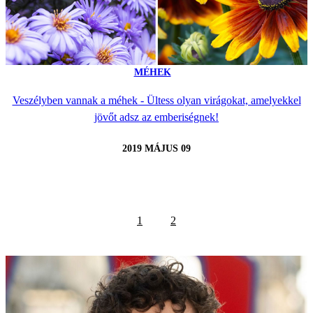
MÉHEK
Veszélyben vannak a méhek - Ültess olyan virágokat, amelyekkel
jövőt adsz az emberiségnek!
2019 MÁJUS 09
1
2