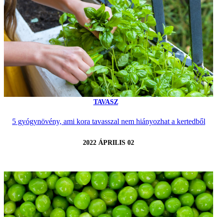
TAVASZ
5 gyógynövény, ami kora tavasszal nem hiányozhat a kertedből
2022 ÁPRILIS 02