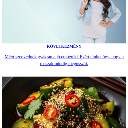
KÖVETKEZMÉNY
Miért szenvednek gyakran a jó emberek? Ezért tűnhet úgy, hogy a
rosszak mindig megússzák