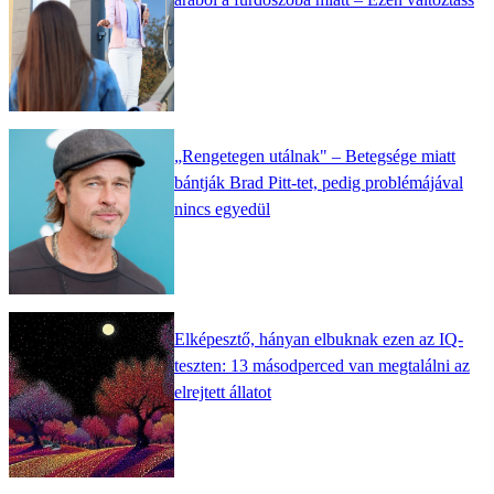
„Rengetegen utálnak" – Betegsége miatt
bántják Brad Pitt-tet, pedig problémájával
nincs egyedül
Elképesztő, hányan elbuknak ezen az IQ-
teszten: 13 másodperced van megtalálni az
elrejtett állatot