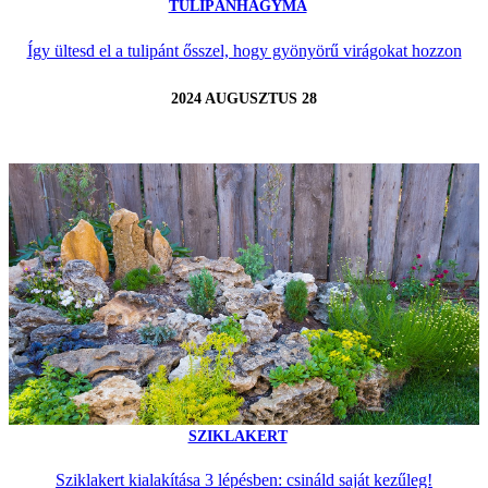
TULIPÁNHAGYMA
Így ültesd el a tulipánt ősszel, hogy gyönyörű virágokat hozzon
2024 AUGUSZTUS 28
SZIKLAKERT
Sziklakert kialakítása 3 lépésben: csináld saját kezűleg!