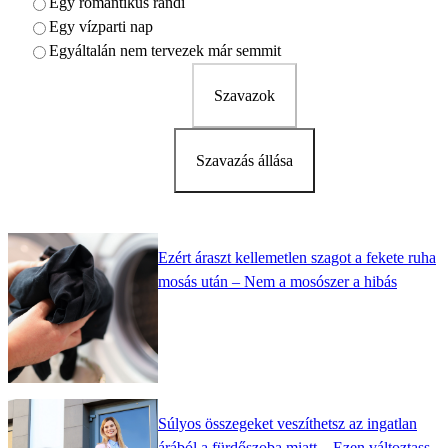
Egy romantikus randi
Egy vízparti nap
Egyáltalán nem tervezek már semmit
Szavazok
Szavazás állása
Ezért áraszt kellemetlen szagot a fekete ruha
mosás után – Nem a mosószer a hibás
Súlyos összegeket veszíthetsz az ingatlan
árából a fürdőszoba miatt – Ezen változtass