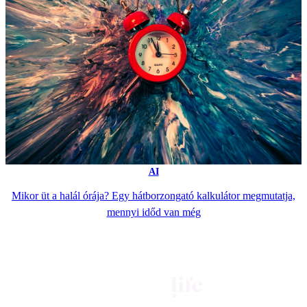
AI
Mikor üt a halál órája? Egy hátborzongató kalkulátor megmutatja,
mennyi időd van még