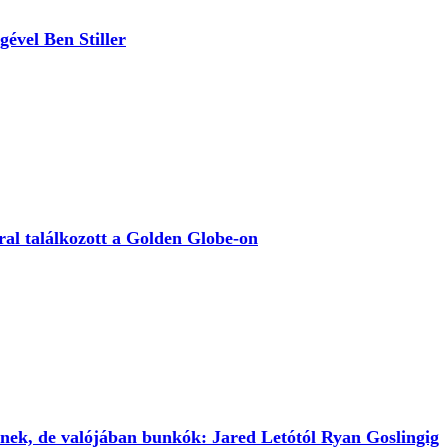
égével Ben Stiller
ral találkozott a Golden Globe-on
Sztárok, akik kedvesnek tűnnek, de valójában bunkók: Jared Letótól Ryan Goslingig