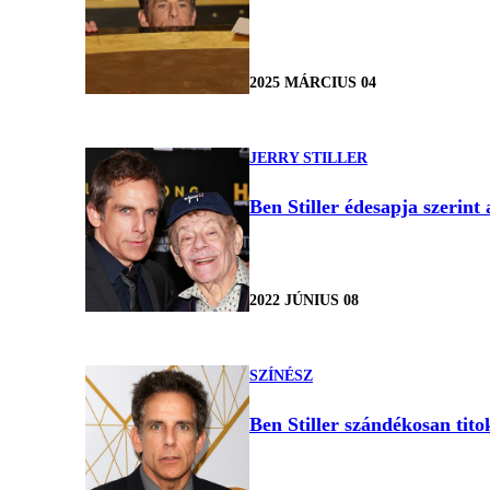
2025 MÁRCIUS 04
JERRY STILLER
Ben Stiller édesapja szerint
2022 JÚNIUS 08
SZÍNÉSZ
Ben Stiller szándékosan tito