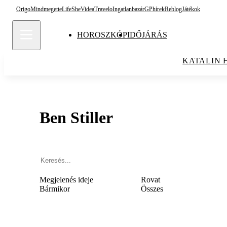
Origo
Mindmegette
Life
She
Videa
Travelo
Ingatlanbazár
GPhírek
Reblog
Játékok
HOROSZKÓP
IDŐJÁRÁS
KATALIN 
Ben Stiller
Megjelenés ideje
Rovat
Bármikor
Összes