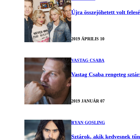
Újra összejöhetett volt feles
2019 ÁPRILIS 10
VASTAG CSABA
Vastag Csaba rengeteg sztár
2019 JANUÁR 07
RYAN GOSLING