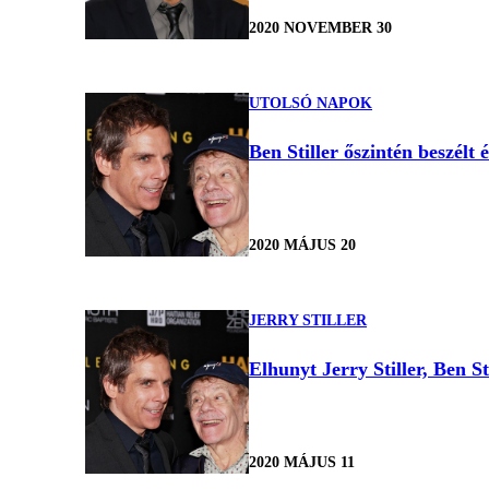
2020 NOVEMBER 30
UTOLSÓ NAPOK
Ben Stiller őszintén beszélt 
2020 MÁJUS 20
JERRY STILLER
Elhunyt Jerry Stiller, Ben St
2020 MÁJUS 11