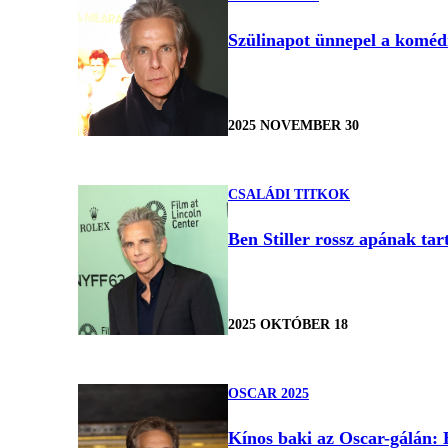
Szülinapot ünnepel a komédia
2025 NOVEMBER 30
CSALÁDI TITKOK
Ben Stiller rossz apának ta
2025 OKTÓBER 18
OSCAR 2025
Kínos baki az Oscar-gálán: B