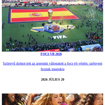
FOCI-VB 2026
Szörnyű dolgot tett az argentin válogatott a foci-vb végén: szégyent
hoztak magukra
2026 JÚLIUS 20