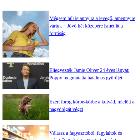
Mégsem hűl le annyira a levegő, amennyire
vártuk − Jövő hét közepére ismét itt a
forróság
Eljegyezték Jamie Oliver 24 éves lányát:
Poppy megmutatta hatalmas gyűrűjét
Ezért forog körbe-körbe a kutyád, mielőtt a
nagydolgát végzi
Válassz a fagyasztóból: fagylaltok és