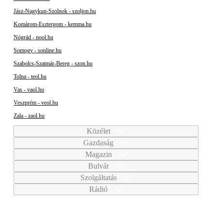
Jász-Nagykun-Szolnok - szoljon.hu
Komárom-Esztergom - kemma.hu
Nógrád - nool.hu
Somogy - sonline.hu
Szabolcs-Szatmár-Bereg - szon.hu
Tolna - teol.hu
Vas - vaol.hu
Veszprém - veol.hu
Zala - zaol.hu
Közélet
Gazdaság
Magazin
Bulvár
Szolgáltatás
Rádió