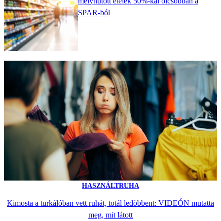
mélyhűtött ételek 50%-kal olcsóbban a
SPAR-ból
HASZNÁLTRUHA
Kimosta a turkálóban vett ruhát, totál ledöbbent: VIDEÓN mutatta
meg, mit látott