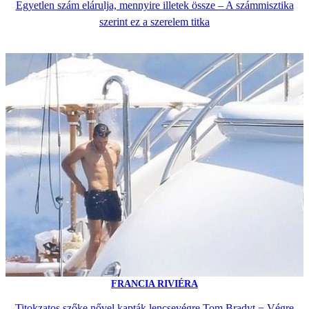
Egyetlen szám elárulja, mennyire illetek össze – A számmisztika
szerint ez a szerelem titka
FRANCIA RIVIÉRA
Titokzatos szőke nővel kapták lencsevégre Tom Bradyt − Végre