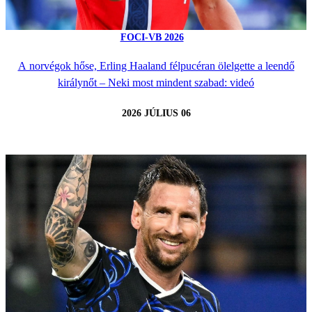
FOCI-VB 2026
A norvégok hőse, Erling Haaland félpucéran ölelgette a leendő
királynőt – Neki most mindent szabad: videó
2026 JÚLIUS 06