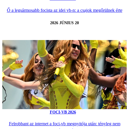
Ő a legsármosabb focista az idei vb-n: a csajok megőrülnek érte
2026 JÚNIUS 20
FOCI-VB 2026
Felrobbant az internet a foci-vb megnyitója után: tényleg nem