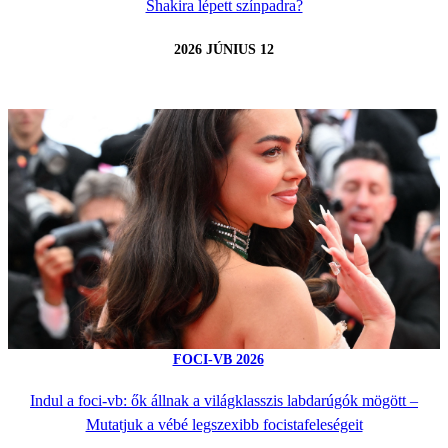
Shakira lépett színpadra?
2026 JÚNIUS 12
FOCI-VB 2026
Indul a foci-vb: ők állnak a világklasszis labdarúgók mögött –
Mutatjuk a vébé legszexibb focistafeleségeit