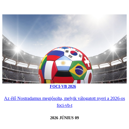
FOCI-VB 2026
Az élő Nostradamus megjósolta, melyik válogatott nyeri a 2026-os
foci-vb-t
2026 JÚNIUS 09