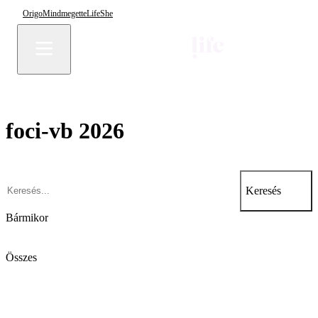
Origo
Mindmegette
Life
She
foci-vb 2026
Keresés
Bármikor
Összes