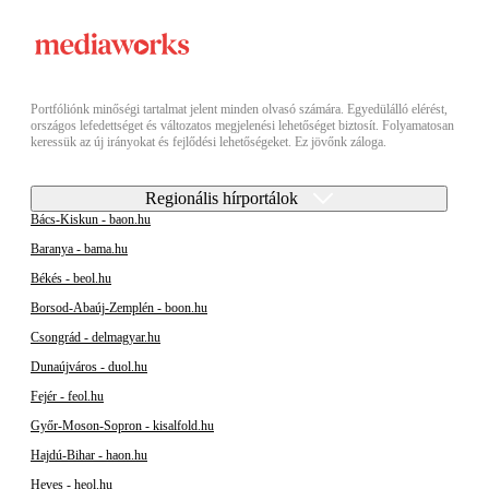
Portfóliónk minőségi tartalmat jelent minden olvasó számára. Egyedülálló elérést,
országos lefedettséget és változatos megjelenési lehetőséget biztosít. Folyamatosan
keressük az új irányokat és fejlődési lehetőségeket. Ez jövőnk záloga.
Regionális hírportálok
Bács-Kiskun - baon.hu
Baranya - bama.hu
Békés - beol.hu
Borsod-Abaúj-Zemplén - boon.hu
Csongrád - delmagyar.hu
Dunaújváros - duol.hu
Fejér - feol.hu
Győr-Moson-Sopron - kisalfold.hu
Hajdú-Bihar - haon.hu
Heves - heol.hu