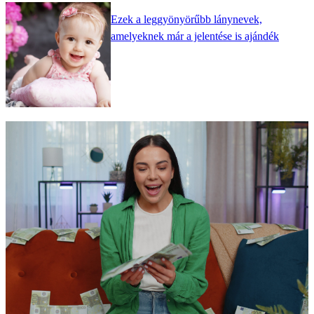
Ezek a leggyönyörűbb lánynevek,
amelyeknek már a jelentése is ajándék