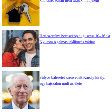
kilincsre: sokan nem tudják, mit jelent
Heti szerelmi horoszkóp augusztus 10–16.: a
Nyilasra izgalmas találkozás várhat
Súlyos balesetet szenvedett Károly király:
egy hajszálon múlt az élete