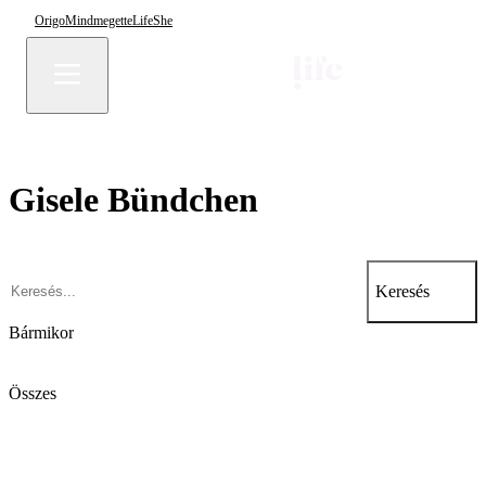
Origo
Mindmegette
Life
She
Gisele Bündchen
Keresés
Bármikor
Összes