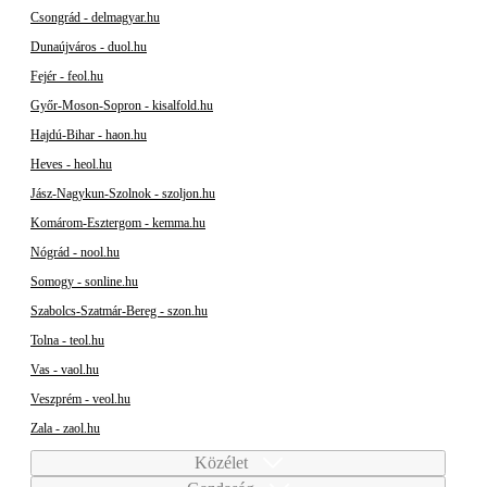
Csongrád - delmagyar.hu
Dunaújváros - duol.hu
Fejér - feol.hu
Győr-Moson-Sopron - kisalfold.hu
Hajdú-Bihar - haon.hu
Heves - heol.hu
Jász-Nagykun-Szolnok - szoljon.hu
Komárom-Esztergom - kemma.hu
Nógrád - nool.hu
Somogy - sonline.hu
Szabolcs-Szatmár-Bereg - szon.hu
Tolna - teol.hu
Vas - vaol.hu
Veszprém - veol.hu
Zala - zaol.hu
Közélet