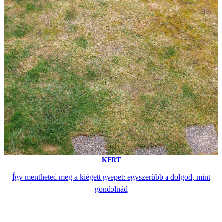
KERT
Így mentheted meg a kiégett gyepet: egyszerűbb a dolgod, mint
gondolnád