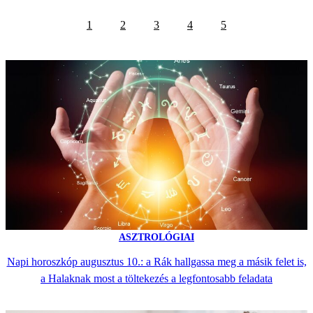
1
2
3
4
5
ASZTROLÓGIAI
Napi horoszkóp augusztus 10.: a Rák hallgassa meg a másik felet is,
a Halaknak most a töltekezés a legfontosabb feladata