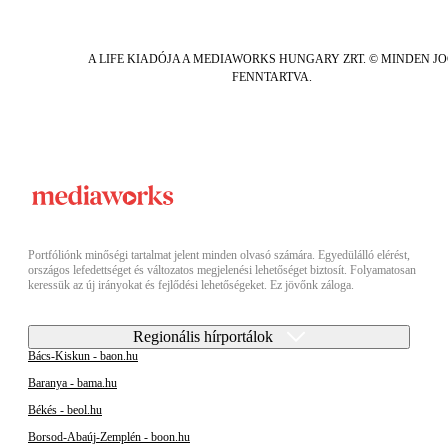
A LIFE KIADÓJA A MEDIAWORKS HUNGARY ZRT. © MINDEN J
FENNTARTVA.
Portfóliónk minőségi tartalmat jelent minden olvasó számára. Egyedülálló elérést,
országos lefedettséget és változatos megjelenési lehetőséget biztosít. Folyamatosan
keressük az új irányokat és fejlődési lehetőségeket. Ez jövőnk záloga.
Regionális hírportálok
Bács-Kiskun - baon.hu
Baranya - bama.hu
Békés - beol.hu
Borsod-Abaúj-Zemplén - boon.hu