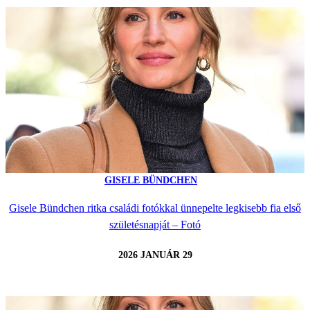
GISELE BÜNDCHEN
Gisele Bündchen ritka családi fotókkal ünnepelte legkisebb fia első
születésnapját – Fotó
2026 JANUÁR 29