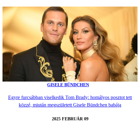
GISELE BÜNDCHEN
Egyre furcsábban viselkedik Tom Brady: homályos posztot tett
közzé, miután megszületett Gisele Bündchen babája
2025 FEBRUÁR 09