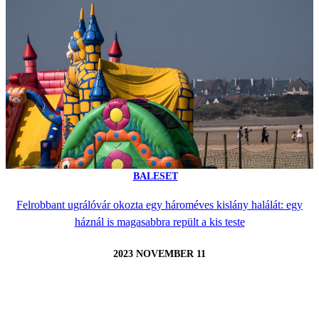
BALESET
Felrobbant ugrálóvár okozta egy hároméves kislány halálát: egy
háznál is magasabbra repült a kis teste
2023 NOVEMBER 11