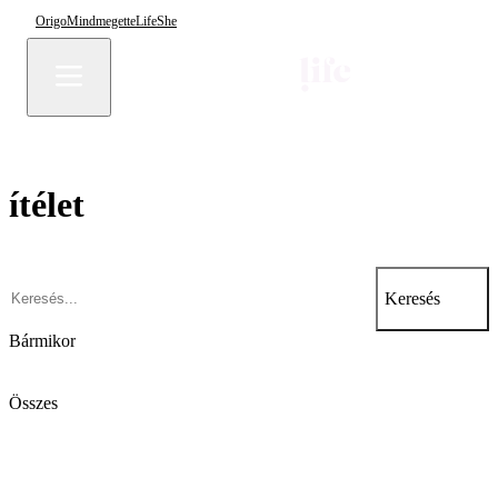
Origo
Mindmegette
Life
She
ítélet
Keresés
Bármikor
Összes