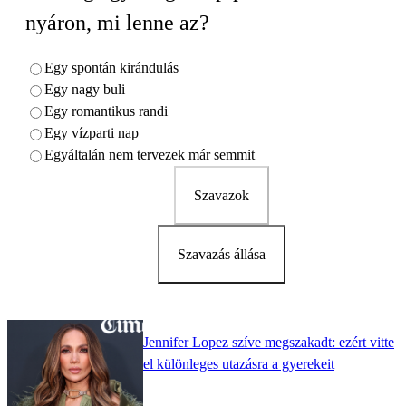
nyáron, mi lenne az?
Egy spontán kirándulás
Egy nagy buli
Egy romantikus randi
Egy vízparti nap
Egyáltalán nem tervezek már semmit
Szavazok
Szavazás állása
Jennifer Lopez szíve megszakadt: ezért vitte
el különleges utazásra a gyerekeit