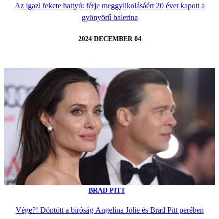
Az igazi fekete hattyú: férje meggyilkolásáért 20 évet kapott a
gyönyörű balerina
2024 DECEMBER 04
BRAD PITT
Vége?! Döntött a bíróság Angelina Jolie és Brad Pitt perében