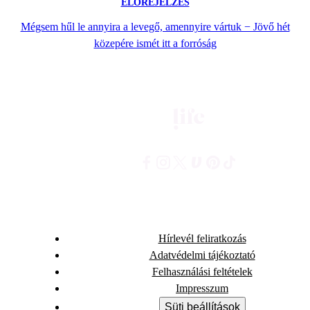
ELŐREJELZÉS
Mégsem hűl le annyira a levegő, amennyire vártuk − Jövő hét
közepére ismét itt a forróság
Hírlevél feliratkozás
Adatvédelmi tájékoztató
Felhasználási feltételek
Impresszum
Süti beállítások