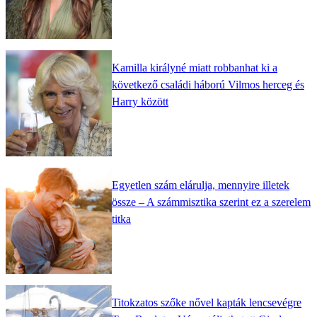
Kamilla királyné miatt robbanhat ki a
következő családi háború Vilmos herceg és
Harry között
Egyetlen szám elárulja, mennyire illetek
össze – A számmisztika szerint ez a szerelem
titka
Titokzatos szőke nővel kapták lencsevégre