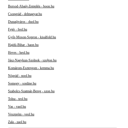
Borsod-Abaúj-Zemplén - boon.hu
Csongrád - delmagyar.hu
Dunaújváros - duol.hu
Fejér - feol.hu
Győr-Moson-Sopron - kisalfold.hu
Hajdú-Bihar - haon.hu
Heves - heol.hu
Jász-Nagykun-Szolnok - szoljon.hu
Komárom-Esztergom - kemma.hu
Nógrád - nool.hu
Somogy - sonline.hu
Szabolcs-Szatmár-Bereg - szon.hu
Tolna - teol.hu
Vas - vaol.hu
Veszprém - veol.hu
Zala - zaol.hu