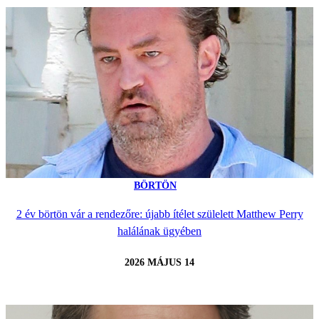
BÖRTÖN
2 év börtön vár a rendezőre: újabb ítélet szülelett Matthew Perry
halálának ügyében
2026 MÁJUS 14