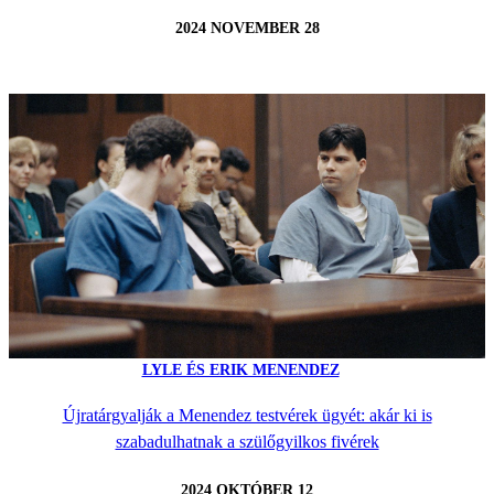
2024 NOVEMBER 28
LYLE ÉS ERIK MENENDEZ
Újratárgyalják a Menendez testvérek ügyét: akár ki is
szabadulhatnak a szülőgyilkos fivérek
2024 OKTÓBER 12