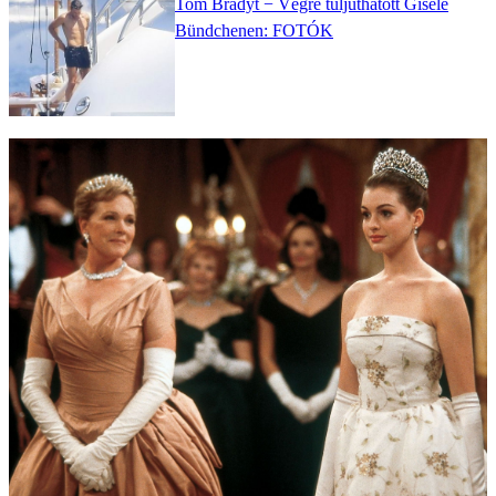
Tom Bradyt − Végre túljuthatott Gisele
Bündchenen: FOTÓK