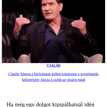
CSALÁD
Charlie Sheent a bíróságnak kellett köteleznie a gyerektartás
kifizetésére: húzza a száját az összeg miatt
Ha még egy dolgot kipipálhatnál idén