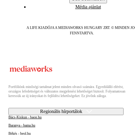
Média ajánlat
A LIFE KIADÓJA A MEDIAWORKS HUNGARY ZRT. © MINDEN J
FENNTARTVA.
Portfóliónk minőségi tartalmat jelent minden olvasó számára. Egyedülálló elérést,
országos lefedettséget és változatos megjelenési lehetőséget biztosít. Folyamatosan
keressük az új irányokat és fejlődési lehetőségeket. Ez jövőnk záloga.
Regionális hírportálok
Bács-Kiskun - baon.hu
Baranya - bama.hu
Békés - beol.hu