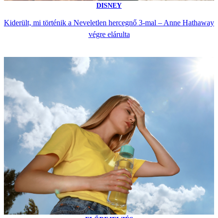
DISNEY
Kiderült, mi történik a Neveletlen hercegnő 3-mal – Anne Hathaway
végre elárulta