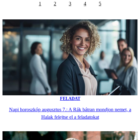
1
2
3
4
5
FELADAT
Napi horoszkóp augusztus 7.: A Rák bátran mondjon nemet, a
Halak felejtse el a feladatokat