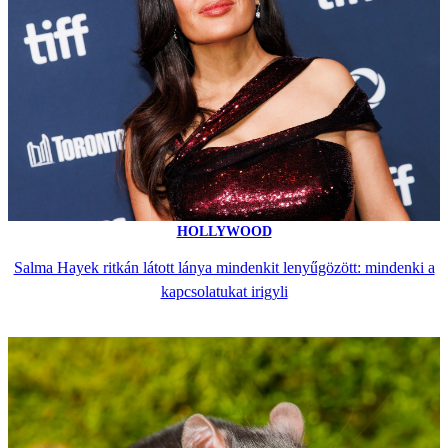
HOLLYWOOD
Salma Hayek ritkán látott lánya mindenkit lenyűgözött: mindenki a
kapcsolatukat irigyli