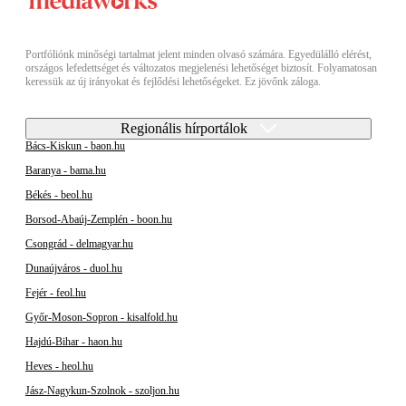
Portfóliónk minőségi tartalmat jelent minden olvasó számára. Egyedülálló elérést,
országos lefedettséget és változatos megjelenési lehetőséget biztosít. Folyamatosan
keressük az új irányokat és fejlődési lehetőségeket. Ez jövőnk záloga.
Regionális hírportálok
Bács-Kiskun - baon.hu
Baranya - bama.hu
Békés - beol.hu
Borsod-Abaúj-Zemplén - boon.hu
Csongrád - delmagyar.hu
Dunaújváros - duol.hu
Fejér - feol.hu
Győr-Moson-Sopron - kisalfold.hu
Hajdú-Bihar - haon.hu
Heves - heol.hu
Jász-Nagykun-Szolnok - szoljon.hu