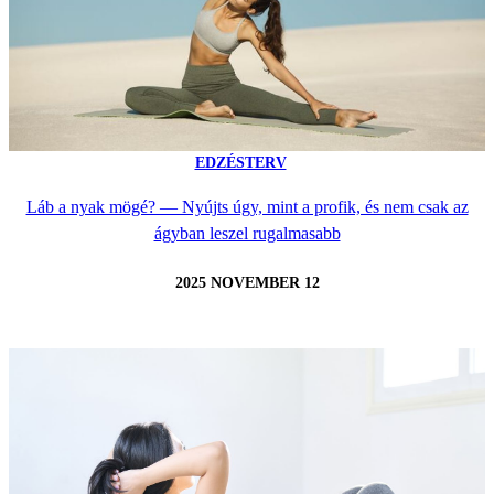
EDZÉSTERV
Láb a nyak mögé? — Nyújts úgy, mint a profik, és nem csak az
ágyban leszel rugalmasabb
2025 NOVEMBER 12