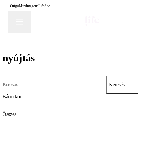
Origo
Mindmegette
Life
She
nyújtás
Keresés
Bármikor
Összes