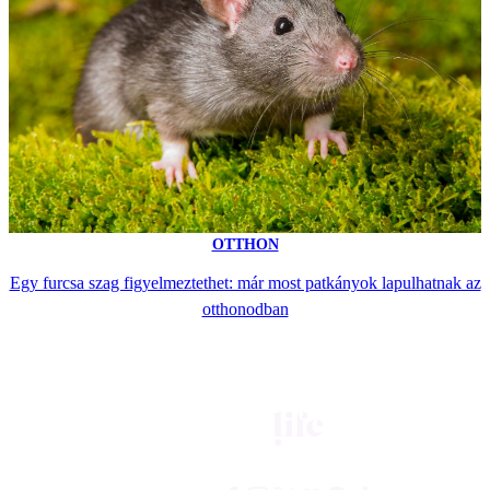
OTTHON
Egy furcsa szag figyelmeztethet: már most patkányok lapulhatnak az
otthonodban