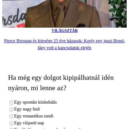
VILÁGSZTÁR
Pierce Brosnan és felesége 25 éve házasok: Keely egy igazi Bond-
lány volt a kapcsolatuk elején
Ha még egy dolgot kipipálhatnál idén
nyáron, mi lenne az?
Egy spontán kirándulás
Egy nagy buli
Egy romantikus randi
Egy vízparti nap