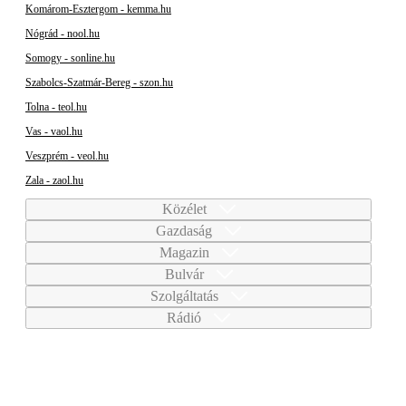
Komárom-Esztergom - kemma.hu
Nógrád - nool.hu
Somogy - sonline.hu
Szabolcs-Szatmár-Bereg - szon.hu
Tolna - teol.hu
Vas - vaol.hu
Veszprém - veol.hu
Zala - zaol.hu
Közélet
Gazdaság
Magazin
Bulvár
Szolgáltatás
Rádió