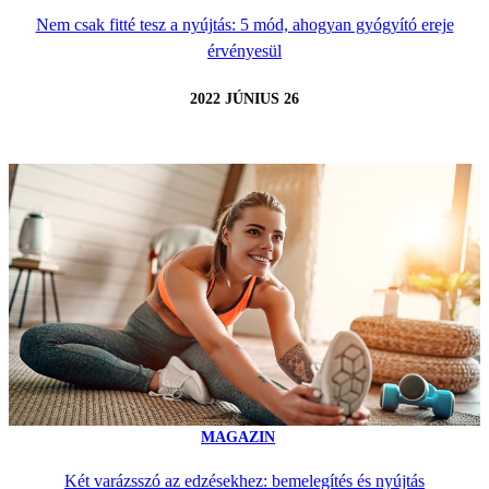
Nem csak fitté tesz a nyújtás: 5 mód, ahogyan gyógyító ereje
érvényesül
2022 JÚNIUS 26
MAGAZIN
Két varázsszó az edzésekhez: bemelegítés és nyújtás