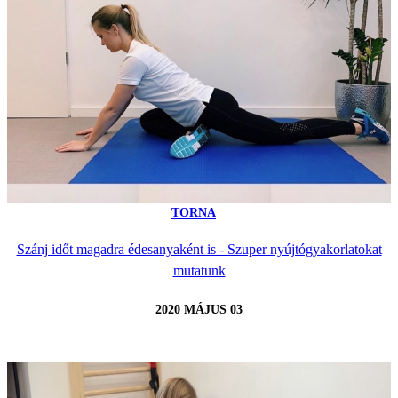
TORNA
Szánj időt magadra édesanyaként is - Szuper nyújtógyakorlatokat
mutatunk
2020 MÁJUS 03