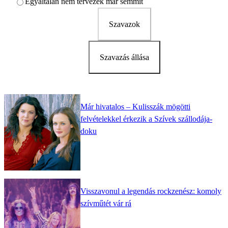
Egyáltalán nem tervezek már semmit
Szavazok
Szavazás állása
Már hivatalos – Kulisszák mögötti
felvételekkel érkezik a Szívek szállodája-
doku
Visszavonul a legendás rockzenész: komoly
szívműtét vár rá