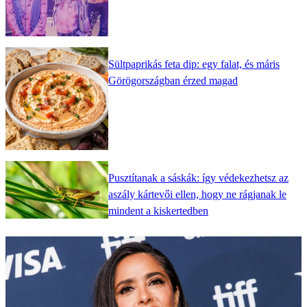
Sültpaprikás feta dip: egy falat, és máris
Görögországban érzed magad
Pusztítanak a sáskák: így védekezhetsz az
aszály kártevői ellen, hogy ne rágjanak le
mindent a kiskertedben