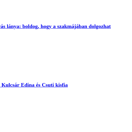
rás lánya: boldog, hogy a szakmájában dolgozhat
e Kulcsár Edina és Csuti kisfia