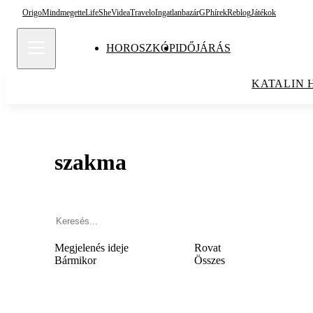
Origo
Mindmegette
Life
She
Videa
Travelo
Ingatlanbazár
GPhírek
Reblog
Játékok
HOROSZKÓP
IDŐJÁRÁS
KATALIN 
szakma
Megjelenés ideje
Rovat
Bármikor
Összes