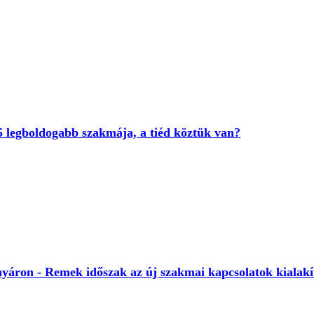
 5 legboldogabb szakmája, a tiéd köztük van?
 nyáron - Remek időszak az új szakmai kapcsolatok kialakí