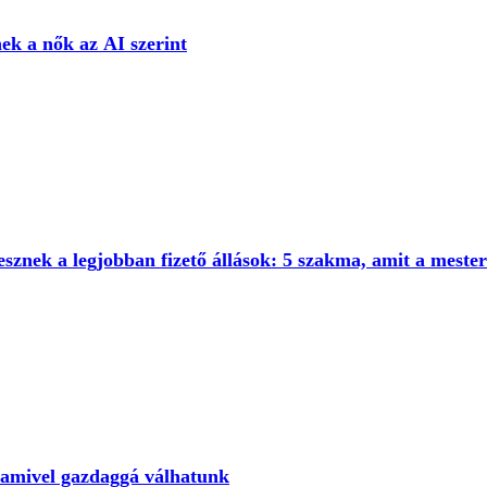
ek a nők az AI szerint
sznek a legjobban fizető állások: 5 szakma, amit a mesters
 amivel gazdaggá válhatunk