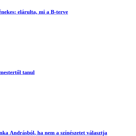
nekes: elárulta, mi a B-terve
estertől tanul
onka Andrásból, ha nem a színészetet választja