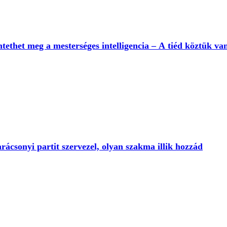
tethet meg a mesterséges intelligencia – A tiéd köztük va
rácsonyi partit szervezel, olyan szakma illik hozzád