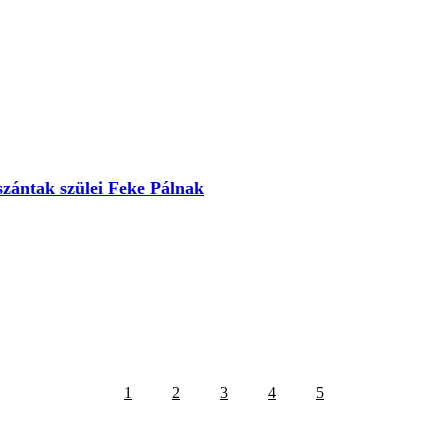
szántak szülei Feke Pálnak
1
2
3
4
5