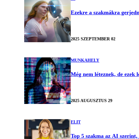
Ezekre a szakmákra gerjedn
2025 SZEPTEMBER 02
MUNKAHELY
Még nem léteznek, de ezek le
2025 AUGUSZTUS 29
ELIT
Top 5 szakma az AI szerint,