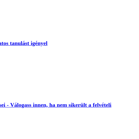
os tanulást igényel
 - Válogass innen, ha nem sikerült a felvételi