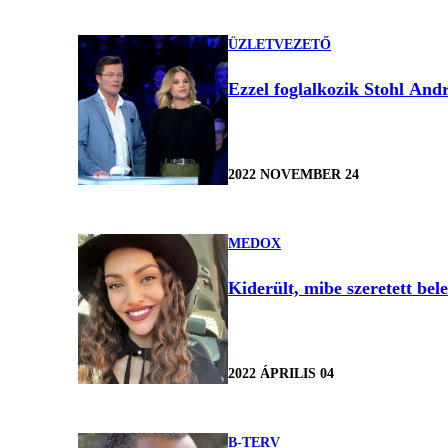
ÜZLETVEZETŐ
Ezzel foglalkozik Stohl And
2022 NOVEMBER 24
MEDOX
Kiderült, mibe szeretett bel
2022 ÁPRILIS 04
B-TERV