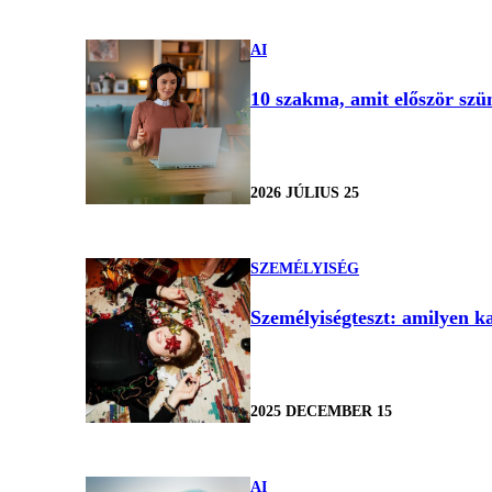
AI
10 szakma, amit először szün
2026 JÚLIUS 25
SZEMÉLYISÉG
Személyiségteszt: amilyen ka
2025 DECEMBER 15
AI