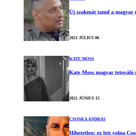
Új szakmát tanul a magyar é
2021 JÚLIUS 06
KATE MOSS
Kate Moss magyar tetováló m
2021 JÚNIUS 15
CSONKA ANDRÁS
Hihetetlen: ez lett volna Cs