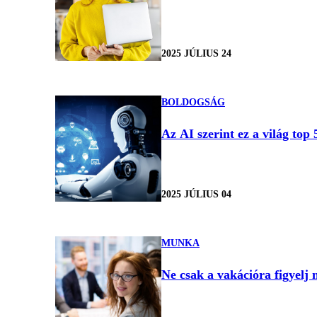
2025 JÚLIUS 24
BOLDOGSÁG
Az AI szerint ez a világ top
2025 JÚLIUS 04
MUNKA
Ne csak a vakációra figyelj