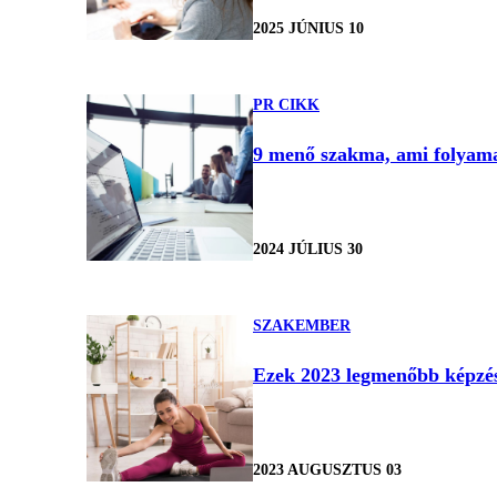
2025 JÚNIUS 10
PR CIKK
9 menő szakma, ami folyamat
2024 JÚLIUS 30
SZAKEMBER
Ezek 2023 legmenőbb képzései
2023 AUGUSZTUS 03