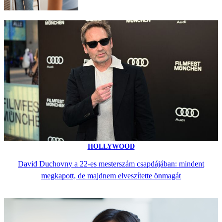
HOLLYWOOD
David Duchovny a 22-es mesterszám csapdájában: mindent
megkapott, de majdnem elveszítette önmagát