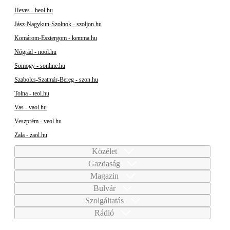
Heves - heol.hu
Jász-Nagykun-Szolnok - szoljon.hu
Komárom-Esztergom - kemma.hu
Nógrád - nool.hu
Somogy - sonline.hu
Szabolcs-Szatmár-Bereg - szon.hu
Tolna - teol.hu
Vas - vaol.hu
Veszprém - veol.hu
Zala - zaol.hu
Közélet
Gazdaság
Magazin
Bulvár
Szolgáltatás
Rádió