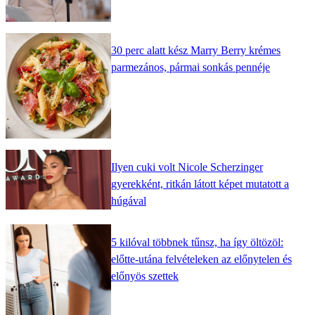
30 perc alatt kész Marry Berry krémes
parmezános, pármai sonkás pennéje
Ilyen cuki volt Nicole Scherzinger
gyerekként, ritkán látott képet mutatott a
húgával
5 kilóval többnek tűnsz, ha így öltözöl:
előtte-utána felvételeken az előnytelen és
előnyös szettek