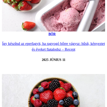
BŐR
Így készítsd az eperfagyit, ha ragyogó bőrre vágysz: hűsít, kényeztet
és éveket fiatalodsz – Recept
2025 JÚNIUS 11