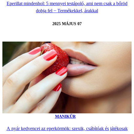
Eperillat mindenhol: 5 mennyei testápoló, ami nem csak a bőröd
dobja fel − Termékekkel, árakkal
2025 MÁJUS 07
MANIKŰR
A nyár kedvencei az eperkörmök: szexik, csábítóak és játékosak