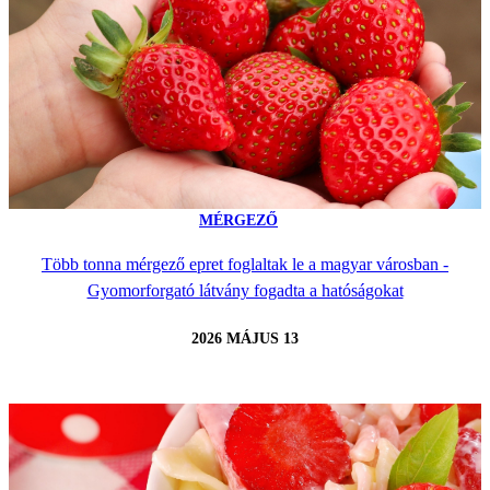
MÉRGEZŐ
Több tonna mérgező epret foglaltak le a magyar városban -
Gyomorforgató látvány fogadta a hatóságokat
2026 MÁJUS 13