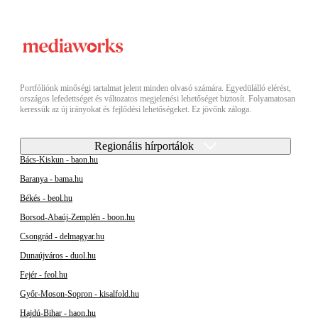
Portfóliónk minőségi tartalmat jelent minden olvasó számára. Egyedülálló elérést,
országos lefedettséget és változatos megjelenési lehetőséget biztosít. Folyamatosan
keressük az új irányokat és fejlődési lehetőségeket. Ez jövőnk záloga.
Regionális hírportálok
Bács-Kiskun - baon.hu
Baranya - bama.hu
Békés - beol.hu
Borsod-Abaúj-Zemplén - boon.hu
Csongrád - delmagyar.hu
Dunaújváros - duol.hu
Fejér - feol.hu
Győr-Moson-Sopron - kisalfold.hu
Hajdú-Bihar - haon.hu