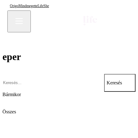
Origo
Mindmegette
Life
She
eper
Keresés
Bármikor
Összes