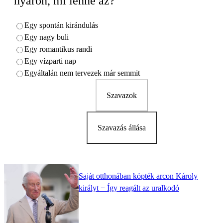
nyáron, mi lenne az?
Egy spontán kirándulás
Egy nagy buli
Egy romantikus randi
Egy vízparti nap
Egyáltalán nem tervezek már semmit
Szavazok
Szavazás állása
Saját otthonában köpték arcon Károly
királyt − Így reagált az uralkodó