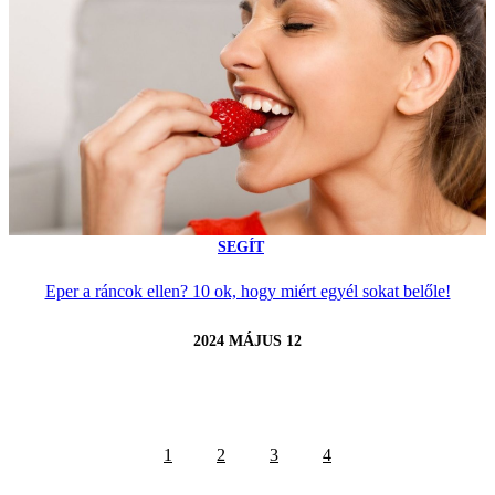
SEGÍT
Eper a ráncok ellen? 10 ok, hogy miért egyél sokat belőle!
2024 MÁJUS 12
1
2
3
4