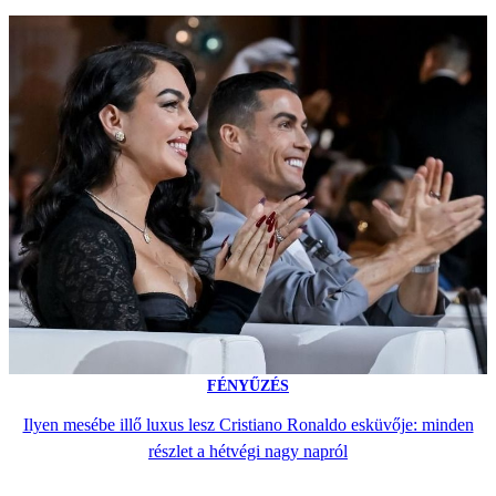
FÉNYŰZÉS
Ilyen mesébe illő luxus lesz Cristiano Ronaldo esküvője: minden
részlet a hétvégi nagy napról