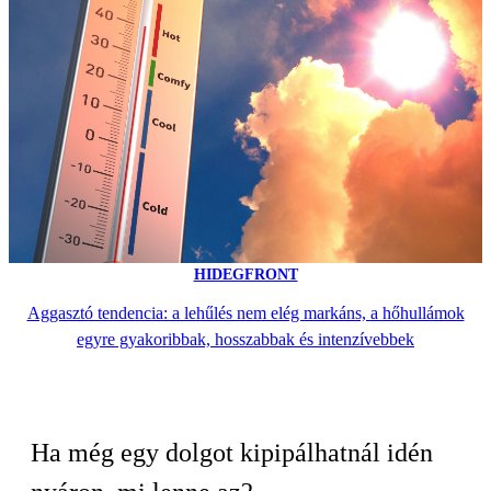
HIDEGFRONT
Aggasztó tendencia: a lehűlés nem elég markáns, a hőhullámok
egyre gyakoribbak, hosszabbak és intenzívebbek
Ha még egy dolgot kipipálhatnál idén